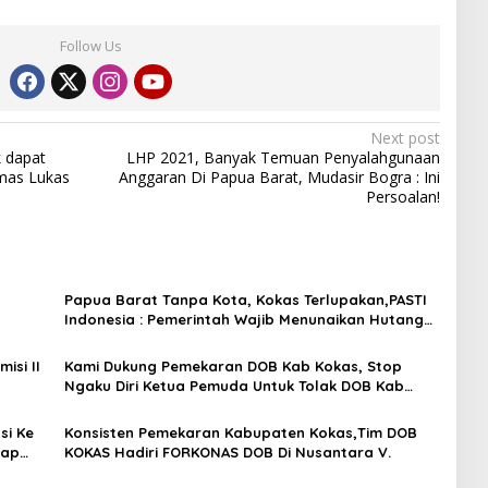
Follow Us
Next post
k dapat
LHP 2021, Banyak Temuan Penyalahgunaan
mas Lukas
Anggaran Di Papua Barat, Mudasir Bogra : Ini
Persoalan!
Papua Barat Tanpa Kota, Kokas Terlupakan,PASTI
Indonesia : Pemerintah Wajib Menunaikan Hutang
Pemekaran Wilayah!
isi II
Kami Dukung Pemekaran DOB Kab Kokas, Stop
Ngaku Diri Ketua Pemuda Untuk Tolak DOB Kab
!
Kokas!
si Ke
Konsisten Pemekaran Kabupaten Kokas,Tim DOB
iap
KOKAS Hadiri FORKONAS DOB Di Nusantara V.
it”.