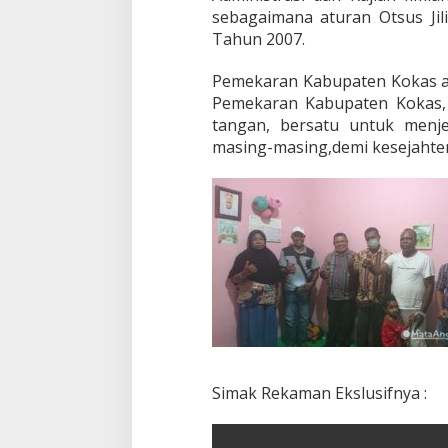
j
sebagaimana aturan Otsus Ji
a
Tahun 2007.
k
2
Pemekaran Kabupaten Kokas ad
0
Pemekaran Kabupaten Kokas,
1
0
tangan, bersatu untuk menj
masing-masing,demi kesejahter
Simak Rekaman Ekslusifnya :