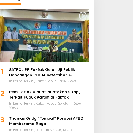
1
SATPOL PP Fakfak Gelar Uji Publik
Rancangan PERDA Ketertiban &
Ketentraman serta Perlindungan
In Berita Terkini, Kabar Papua
6802 Views
Masyarakat
2
Pemilik Hak Ulayat Nyatakan Sikap,
Terkait Pupuk Kaltim di Fakfak.
In Berita Terkini, Kabar Papua, Sorotan
6656
Views
3
Thomas Ondy “Tumbal” Korupsi APBD
Mamberamo Raya
In Berita Terkini, Laporan Khusus, Nasional,