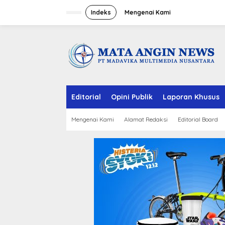
S
k
Indeks
Mengenai Kami
i
p
t
o
c
o
n
t
e
Editorial
Opini Publik
Laporan Khusus
n
t
Mengenai Kami
Alamat Redaksi
Editorial Board