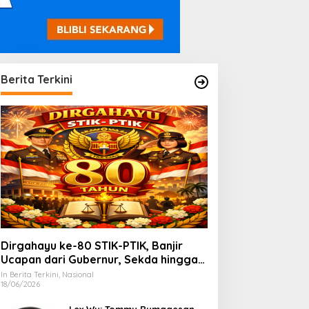
Berita Terkini
Dirgahayu ke-80 STIK-PTIK, Banjir
Ucapan dari Gubernur, Sekda hingga
Kapolda.
In Berita Terkini, Nasional
18/06/2026