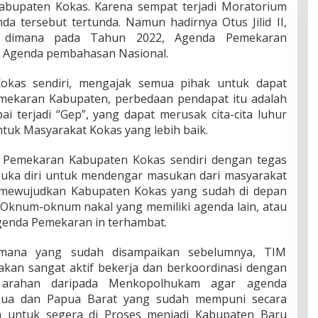
bupaten Kokas. Karena sempat terjadi Moratorium
 tersebut tertunda. Namun hadirnya Otus Jilid II,
 dimana pada Tahun 2022, Agenda Pemekaran
 Agenda pembahasan Nasional.
kas sendiri, mengajak semua pihak untuk dapat
ekaran Kabupaten, perbedaan pendapat itu adalah
i terjadi “Gep”, yang dapat merusak cita-cita luhur
uk Masyarakat Kokas yang lebih baik.
 Pemekaran Kabupaten Kokas sendiri dengan tegas
uka diri untuk mendengar masukan dari masyarakat
i mewujudkan Kabupaten Kokas yang sudah di depan
h Oknum-oknum nakal yang memiliki agenda lain, atau
genda Pemekaran in terhambat.
imana yang sudah disampaikan sebelumnya, TIM
an sangat aktif bekerja dan berkoordinasi dengan
arahan daripada Menkopolhukam agar agenda
pua dan Papua Barat yang sudah mempuni secara
ah untuk segera di Proses menjadi Kabupaten Baru