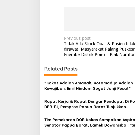
P
Previous post
Tidak Ada Stock Obat & Pasien tida
o
dirawat, Masyarakat Palang Puskes
s
Enembe Distrik Poiru – Biak Numfor
t
Related Posts
n
a
“Kokas Adalah Amanah, Kotamadya Adalah
v
Kewajiban: Emil Hindom Gugat Janji Pusat”
i
Rapat Kerja & Rapat Dengar Pendapat Di Kom
g
DPR-RI, Pemprov Papua Barat Tunjukkan
Keberpihakan Terhadap Aspirasi Masyarakat
a
Tim Pemekaran DOB Kokas Sampaikan Aspira
t
Senator Papua Barat, Lamek Dowansiba : “S
i
Teruskan Aspirasi DOB Kokas Ke Instansi Terka