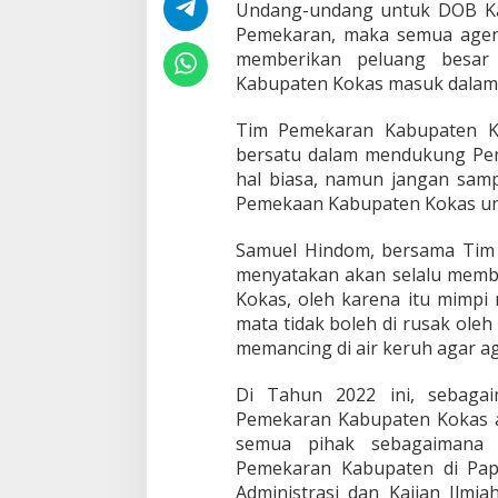
Undang-undang untuk DOB Ka
g
Pemekaran, maka semua agenda
a
t
memberikan peluang besar
S
Kabupaten Kokas masuk dalam
i
a
Tim Pemekaran Kabupaten Ko
p
bersatu dalam mendukung Pem
!
T
hal biasa, namun jangan sampa
i
Pemekaan Kabupaten Kokas unt
m
S
Samuel Hindom, bersama Tim
u
menyatakan akan selalu memb
d
a
Kokas, oleh karena itu mimp
h
mata tidak boleh di rusak ole
B
memancing di air keruh agar a
e
k
Di Tahun 2022 ini, sebaga
e
r
Pemekaran Kabupaten Kokas ak
j
semua pihak sebagaimana 
a
Pemekaran Kabupaten di Pa
S
Administrasi dan Kajian Ilmi
e