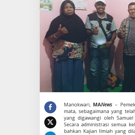
r
a
n
K
a
b
u
p
a
t
e
n
K
o
k
a
s
S
u
Manokwari,
MA
News
– Pemeka
d
mata, sebagaimana yang tela
a
h
yang digawangi oleh Samuel
S
Secara administrasi semua k
a
bahkan Kajian Ilmiah yang d
n