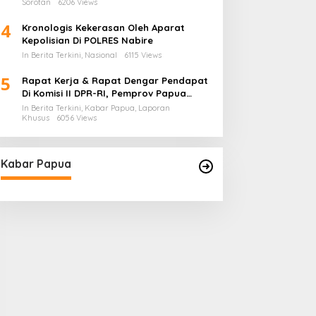
Sorotan
6206 Views
4
Kronologis Kekerasan Oleh Aparat
Kepolisian Di POLRES Nabire
In Berita Terkini, Nasional
6115 Views
5
Rapat Kerja & Rapat Dengar Pendapat
Di Komisi II DPR-RI, Pemprov Papua
Barat Tunjukkan Keberpihakan
In Berita Terkini, Kabar Papua, Laporan
Terhadap Aspirasi Masyarakat!
Khusus
6056 Views
Kabar Papua