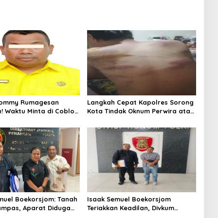
 Tommy Rumagesan
Langkah Cepat Kapolres Sorong
n! Waktu Minta di Coblos
Kota Tindak Oknum Perwira atas
ragam Kuning, Waktu
Dugaan Kekerasan Brutal
s Juga pakai Kaos
Terhadap Anak
muel Boekorsjom: Tanah
Isaak Semuel Boekorsjom
ampas, Aparat Diduga
Teriakkan Keadilan, Divkum
Mafia, Kasus Kini Jadi
Mabes Polri Diminta Jadi