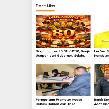
o
Don't Miss
n
Dirgahayu ke-80 STIK-PTIK, Banjir
Lex Wu:
Ucapan dari Gubernur, Sekda
Konsiste
hingga Kapolda.
pakai Se
MenCoblo
Kuning.
Pernyataan Prematur Kuasa
Isaak Se
Hukum Dahlan dkk Dinilai
Adat Dir
Menyesatkan, Putusan PK Isaak
Lindungi 