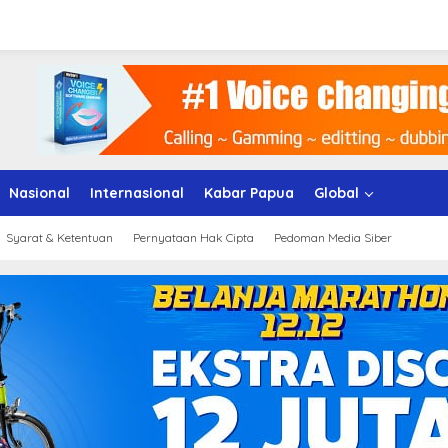
Nasional
Internasional
Kabar Papua
Global
Syarat & Ketentuan
Pernyataan Hak Cipta
Pedoman Media Siber