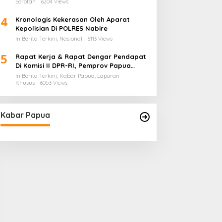
Sorotan
6204 Views
4
Kronologis Kekerasan Oleh Aparat
Kepolisian Di POLRES Nabire
In Berita Terkini, Nasional
6113 Views
5
Rapat Kerja & Rapat Dengar Pendapat
Di Komisi II DPR-RI, Pemprov Papua
Barat Tunjukkan Keberpihakan
In Berita Terkini, Kabar Papua, Laporan
Terhadap Aspirasi Masyarakat!
Khusus
6053 Views
Kabar Papua