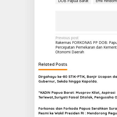
DOB Papua Barat
Emil Hindom
P
Previous post
Rakernas FORKONAS PP DOB: Papu
o
Percepatan Pemekaran dan Kement
s
Otonomi Daerah
t
Related Posts
n
a
Dirgahayu ke-80 STIK-PTIK, Banjir Ucapan da
v
Gubernur, Sekda hingga Kapolda.
i
“KADIN Papua Barat: Musprov Kilat, Aspirasi
g
Terlewat,Suriyati Faisal Ditolak, Pengusaha 
Tuntut Musprov Ulang”!
a
Forkonas dan Forkoda Papua Serahkan Sura
t
Resmi ke Wakil Presiden RI : Mendorong Regu