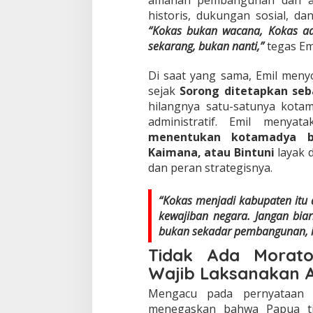
historis, dukungan sosial, da
“Kokas bukan wacana, Kokas a
sekarang, bukan nanti,”
tegas Emi
Di saat yang sama, Emil meny
sejak
Sorong ditetapkan seb
hilangnya satu-satunya kotam
administratif. Emil meny
menentukan kotamadya b
Kaimana, atau Bintuni
layak 
dan peran strategisnya.
“Kokas menjadi kabupaten itu 
kewajiban negara. Jangan biar
bukan sekadar pembangunan, in
Tidak Ada Morato
Wajib Laksanakan
Mengacu pada pernyataan m
menegaskan bahwa Papua ti