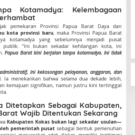
npa Kotamadya: Kelembagaan
Terhambat
jak pemekaran Provinsi Papua Barat Daya dan
bu kota provinsi baru
, maka Provinsi Papua Barat
unya kotamadya yang sebelumnya menjadi pusat
publik. “Ini bukan sekadar kehilangan kota, ini
n.
Papua Barat kini berjalan tanpa kotamadya. Ini tidak
dministratif, ini kekosongan pelayanan, anggaran, dan
l. Ia menekankan bahwa selama dua dekade lebih,
 kemajuan signifikan, namun justru kini tertinggal
ta.
a Ditetapkan Sebagai Kabupaten,
arat Wajib Ditentukan Sekarang
hwa
Kabupaten Kokas bukan lagi sekadar usulan—
oleh pemerintah pusat
sebagai bentuk pemenuhan
rasi masyarakat adat. Kokas memiliki legitimasi