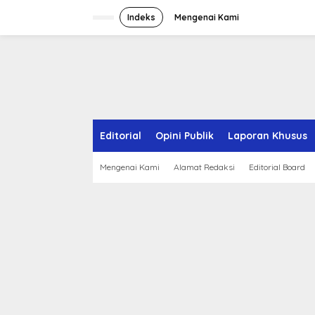
S
k
Indeks
Mengenai Kami
i
p
t
o
c
o
n
t
e
Editorial
Opini Publik
Laporan Khusus
n
t
Mengenai Kami
Alamat Redaksi
Editorial Board