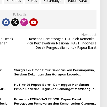
Forkonas
Kokas
Kotamadya
Papua Barat
Follow Us
Next post
a Desak
Rencana Pemotongan TKD oleh Kemenkeu
erian
Picu Kekhawatiran Nasional: PASTI Indonesia
Desak Pengecualian untuk Papua Barat
ri
Warga Eks Timor Timur Deklarasikan Perkumpulan,
Serukan Dukungan dan Harapan kepada
Pemerintah
HUT ke-26 Papua Barat: Dominggus Mandacan
OAP
Pimpin Upacara, Tegaskan Semangat Membangun
dengan Hati dan Kasih
t
Rakernas FORKONAS PP DOB: Papua Desak
lasi
Percepatan Pemekaran dan Kementerian Otonomi