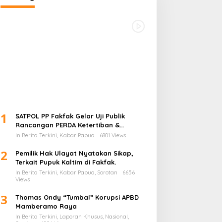
1
SATPOL PP Fakfak Gelar Uji Publik
Rancangan PERDA Ketertiban &
Ketentraman serta Perlindungan
In Berita Terkini, Kabar Papua
6801 Views
Masyarakat
2
Pemilik Hak Ulayat Nyatakan Sikap,
Terkait Pupuk Kaltim di Fakfak.
In Berita Terkini, Kabar Papua, Sorotan
6656
Views
3
Thomas Ondy “Tumbal” Korupsi APBD
Mamberamo Raya
In Berita Terkini, Laporan Khusus, Nasional,