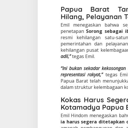
”
Papua Barat Ta
Hilang, Pelayanan 
Emil menegaskan bahwa se
penetapan
Sorong sebagai i
resmi kehilangan satu-sat
pemerintahan dan pelayanan 
kehilangan pusat kelembagaa
adil,”
tegas Emil.
“Ini bukan sekadar kekosongan a
representasi rakyat,”
tegas Emi
Papua Barat telah menunjukkan
dalam struktur kelembagaan ko
Kokas Harus Seger
Kotamadya Papua B
Emil Hindom menegaskan ba
ia harus segera ditetapkan 
amanah pembangunan dan aspi