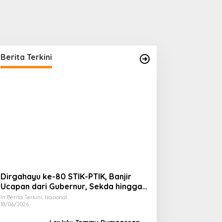
Berita Terkini
Dirgahayu ke-80 STIK-PTIK, Banjir
Ucapan dari Gubernur, Sekda hingga
Kapolda.
In Berita Terkini, Nasional
18/06/2026