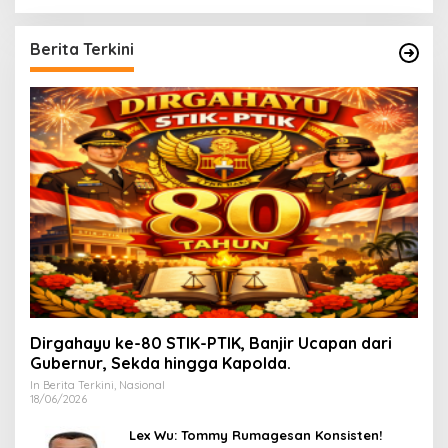
a
r
c
Berita Terkini
h
f
o
r
:
Dirgahayu ke-80 STIK-PTIK, Banjir Ucapan dari
Gubernur, Sekda hingga Kapolda.
In Berita Terkini, Nasional
18/06/2026
Lex Wu: Tommy Rumagesan Konsisten!