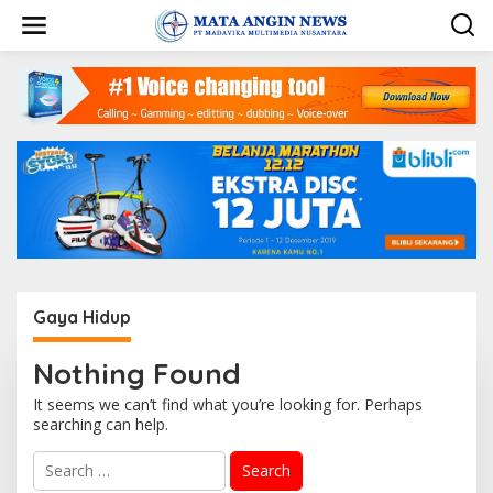
S
k
i
p
t
o
c
o
n
t
e
n
t
Gaya Hidup
Nothing Found
It seems we can’t find what you’re looking for. Perhaps
searching can help.
S
e