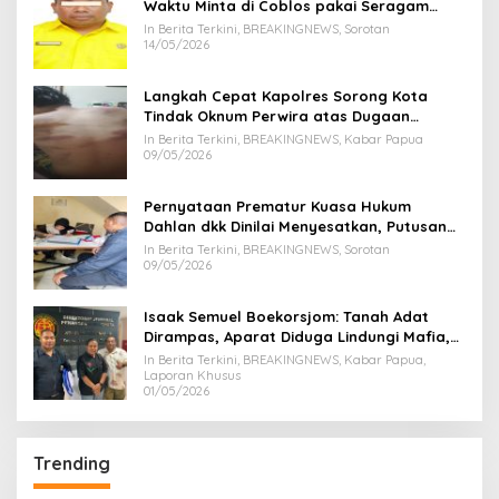
Waktu Minta di Coblos pakai Seragam
Kuning, Waktu MenCoblos Juga pakai Kaos
In Berita Terkini, BREAKINGNEWS, Sorotan
Kuning.
14/05/2026
Langkah Cepat Kapolres Sorong Kota
Tindak Oknum Perwira atas Dugaan
Kekerasan Brutal Terhadap Anak
In Berita Terkini, BREAKINGNEWS, Kabar Papua
09/05/2026
Pernyataan Prematur Kuasa Hukum
Dahlan dkk Dinilai Menyesatkan, Putusan
PK Isaak Boekorsjom Belum Dipublikasikan
In Berita Terkini, BREAKINGNEWS, Sorotan
09/05/2026
Isaak Semuel Boekorsjom: Tanah Adat
Dirampas, Aparat Diduga Lindungi Mafia,
Kasus Kini Jadi Prioritas ATR/BPN
In Berita Terkini, BREAKINGNEWS, Kabar Papua,
Laporan Khusus
01/05/2026
Trending