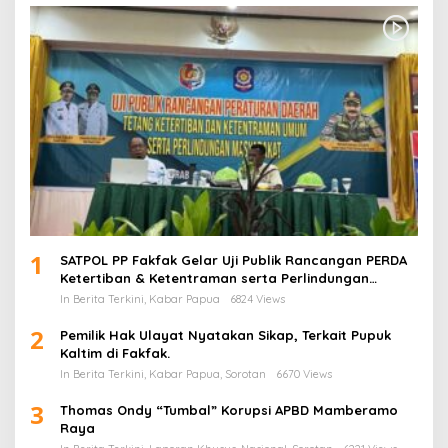
1
SATPOL PP Fakfak Gelar Uji Publik Rancangan PERDA
Ketertiban & Ketentraman serta Perlindungan
Masyarakat
In Berita Terkini, Kabar Papua
6824 Views
2
Pemilik Hak Ulayat Nyatakan Sikap, Terkait Pupuk
Kaltim di Fakfak.
In Berita Terkini, Kabar Papua, Sorotan
6670 Views
3
Thomas Ondy “Tumbal” Korupsi APBD Mamberamo
Raya