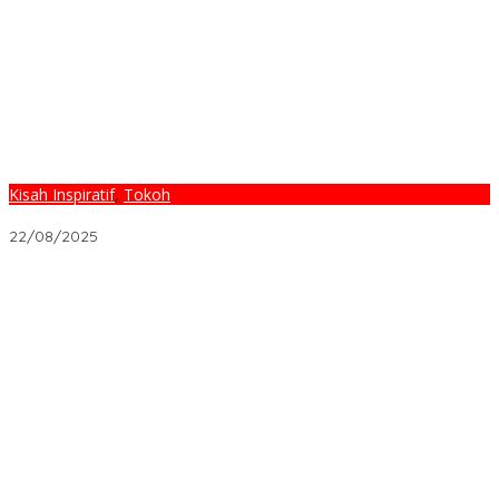
Kisah Inspiratif
,
Tokoh
Freddy Thie: Menari Bersama Amanah
22/08/2025