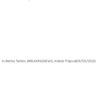
Langkah Cepat Kapolres Sorong Kota Tindak Oknum Perwira
atas Dugaan Kekerasan Brutal Terhadap Anak
In Berita Terkini, BREAKINGNEWS, Kabar Papua
|
09/05/2026