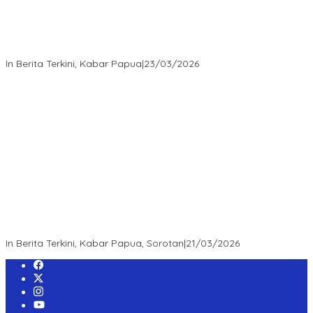
“MRP PBD dan Wakil Bupati Tambrauw Antar Warga Kembali ke
Kampung dengan Damai”
In Berita Terkini, Kabar Papua
|
23/03/2026
“Survei Etos: Publik Apresiasi Kepemimpinan Kapolda Papua
Barat Daya – Figur Mendengar, Melayani, dan Bekerja sebagai
Role Model Jajaran POLDA”
In Berita Terkini, Kabar Papua, Sorotan
|
21/03/2026