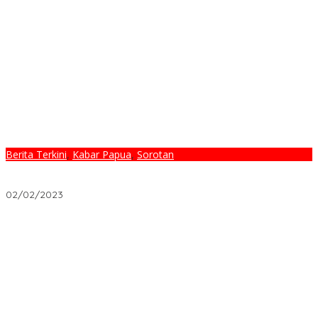
Berita Terkini
,
Kabar Papua
,
Sorotan
Lakotani Gugat Musda Kwarda Gerakan Pramuka PB, Post
Power Syndrome atau Kejar Kendaraan Politik?
02/02/2023