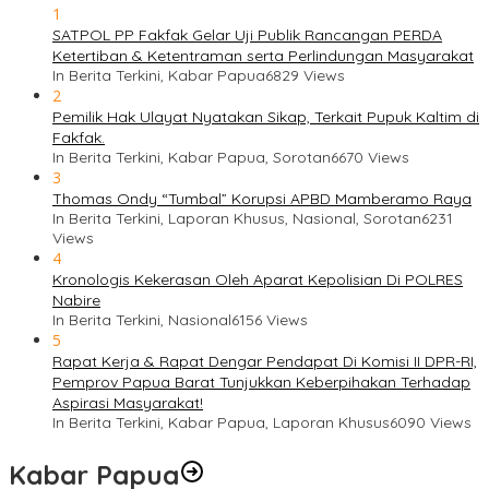
1
SATPOL PP Fakfak Gelar Uji Publik Rancangan PERDA
Ketertiban & Ketentraman serta Perlindungan Masyarakat
In Berita Terkini, Kabar Papua
6829 Views
2
Pemilik Hak Ulayat Nyatakan Sikap, Terkait Pupuk Kaltim di
Fakfak.
In Berita Terkini, Kabar Papua, Sorotan
6670 Views
3
Thomas Ondy “Tumbal” Korupsi APBD Mamberamo Raya
In Berita Terkini, Laporan Khusus, Nasional, Sorotan
6231
Views
4
Kronologis Kekerasan Oleh Aparat Kepolisian Di POLRES
Nabire
In Berita Terkini, Nasional
6156 Views
5
Rapat Kerja & Rapat Dengar Pendapat Di Komisi II DPR-RI,
Pemprov Papua Barat Tunjukkan Keberpihakan Terhadap
Aspirasi Masyarakat!
In Berita Terkini, Kabar Papua, Laporan Khusus
6090 Views
Kabar Papua