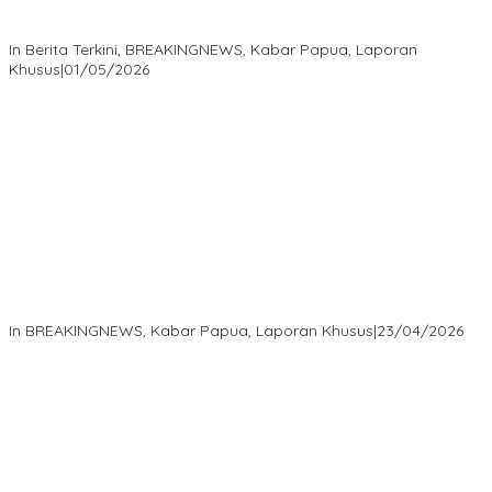
Isaak Semuel Boekorsjom: Tanah Adat Dirampas, Aparat Diduga
Lindungi Mafia, Kasus Kini Jadi Prioritas ATR/BPN
In Berita Terkini, BREAKINGNEWS, Kabar Papua, Laporan
Khusus
|
01/05/2026
Isaak Semuel Boekorsjom Teriakkan Keadilan, Divkum Mabes
Polri Diminta Jadi Benteng Perlindungan Hukum
In BREAKINGNEWS, Kabar Papua, Laporan Khusus
|
23/04/2026