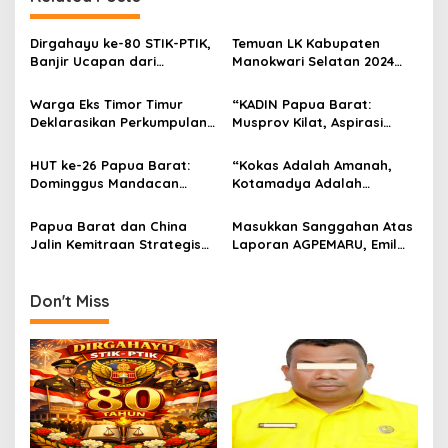
a
v
Dirgahayu ke-80 STIK-PTIK,
Temuan LK Kabupaten
i
Banjir Ucapan dari
Manokwari Selatan 2024
g
Gubernur, Sekda hingga
Menjadi “BOM WAKTU” Dari
Kapolda.
Masa Lalu!
Warga Eks Timor Timur
“KADIN Papua Barat:
a
Deklarasikan Perkumpulan,
Musprov Kilat, Aspirasi
t
Serukan Dukungan dan
Terlewat,Suriyati Faisal
Harapan kepada
Ditolak, Pengusaha OAP
i
HUT ke-26 Papua Barat:
“Kokas Adalah Amanah,
Pemerintah
Tuntut Musprov Ulang”!
Dominggus Mandacan
Kotamadya Adalah
o
Pimpin Upacara, Tegaskan
Kewajiban: Emil Hindom
n
Semangat Membangun
Gugat Janji Pusat”
Papua Barat dan China
Masukkan Sanggahan Atas
dengan Hati dan Kasih
Jalin Kemitraan Strategis
Laporan AGPEMARU, Emil
untuk Pembangunan
Hindom Ungkap
Berkelanjutan
Ketidakbenaran Laporan
AGPEMARU dan Kerugian
Don't Miss
Tambang Ilegal