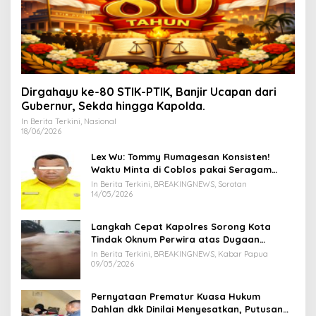
Dirgahayu ke-80 STIK-PTIK, Banjir Ucapan dari
Gubernur, Sekda hingga Kapolda.
In Berita Terkini, Nasional
18/06/2026
Lex Wu: Tommy Rumagesan Konsisten!
Waktu Minta di Coblos pakai Seragam
Kuning, Waktu MenCoblos Juga pakai Kaos
In Berita Terkini, BREAKINGNEWS, Sorotan
Kuning.
14/05/2026
Langkah Cepat Kapolres Sorong Kota
Tindak Oknum Perwira atas Dugaan
Kekerasan Brutal Terhadap Anak
In Berita Terkini, BREAKINGNEWS, Kabar Papua
09/05/2026
Pernyataan Prematur Kuasa Hukum
Dahlan dkk Dinilai Menyesatkan, Putusan