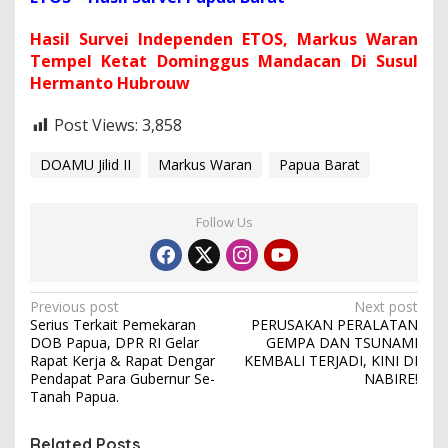
Hasil Survei Independen ETOS, Markus Waran
Tempel Ketat Dominggus Mandacan Di Susul
Hermanto Hubrouw
Post Views:
3,858
DOAMU Jilid II
Markus Waran
Papua Barat
Follow Us
P
Previous post
Next post
Serius Terkait Pemekaran
PERUSAKAN PERALATAN
o
DOB Papua, DPR RI Gelar
GEMPA DAN TSUNAMI
s
Rapat Kerja & Rapat Dengar
KEMBALI TERJADI, KINI DI
Pendapat Para Gubernur Se-
NABIRE!
t
Tanah Papua.
n
Related Posts