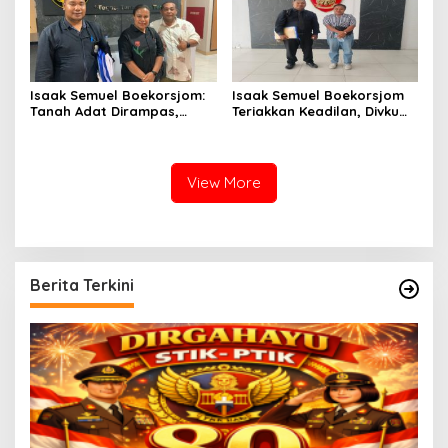
Isaak Semuel Boekorsjom:
Isaak Semuel Boekorsjom
Tanah Adat Dirampas,
Teriakkan Keadilan, Divkum
Aparat Diduga Lindungi
Mabes Polri Diminta Jadi
Mafia, Kasus Kini Jadi
Benteng Perlindungan
Prioritas ATR/BPN
Hukum
View More
Berita Terkini