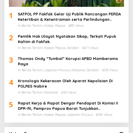
1
SATPOL PP Fakfak Gelar Uji Publik Rancangan PERDA
Ketertiban & Ketentraman serta Perlindungan
Masyarakat
In Berita Terkini, Kabar Papua
6831 Views
2
Pemilik Hak Ulayat Nyatakan Sikap, Terkait Pupuk
Kaltim di Fakfak.
In Berita Terkini, Kabar Papua, Sorotan
6671 Views
3
Thomas Ondy “Tumbal” Korupsi APBD Mamberamo
Raya
In Berita Terkini, Laporan Khusus, Nasional, Sorotan
6233 Views
4
Kronologis Kekerasan Oleh Aparat Kepolisian Di
POLRES Nabire
In Berita Terkini, Nasional
6161 Views
5
Rapat Kerja & Rapat Dengar Pendapat Di Komisi II
DPR-RI, Pemprov Papua Barat Tunjukkan
Keberpihakan Terhadap Aspirasi Masyarakat!
In Berita Terkini, Kabar Papua, Laporan Khusus
6092 Views