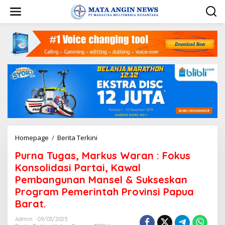
S
k
i
p
t
o
c
o
n
t
e
n
t
Homepage
/
Berita Terkini
P
u
Purna Tugas, Markus Waran : Fokus
r
n
Konsolidasi Partai, Kawal
a
Pembangunan Mansel & Sukseskan
T
Program Pemerintah Provinsi Papua
u
g
Barat.
a
s
Admin
09/03/2025