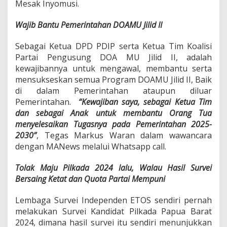
Mesak Inyomusi.
P
e
Wajib Bantu Pemerintahan DOAMU Jilid II
m
e
r
Sebagai Ketua DPD PDIP serta Ketua Tim Koalisi
i
Partai Pengusung DOA MU Jilid II, adalah
n
kewajibannya untuk mengawal, membantu serta
t
mensukseskan semua Program DOAMU Jilid II, Baik
a
h
di dalam Pemerintahan ataupun diluar
P
Pemerintahan.
“Kewajiban saya, sebagai Ketua Tim
r
dan sebagai Anak untuk membantu Orang Tua
o
menyelesaikan Tugasnya pada Pemerintahan 2025-
v
i
2030”
, Tegas Markus Waran dalam wawancara
n
dengan MANews melalui Whatsapp call.
s
i
Tolak Maju Pilkada 2024 lalu, Walau Hasil Survei
P
Bersaing Ketat dan Quota Partai Mempuni
a
p
u
Lembaga Survei Independen ETOS sendiri pernah
a
melakukan Survei Kandidat Pilkada Papua Barat
B
2024, dimana hasil survei itu sendiri menunjukkan
a