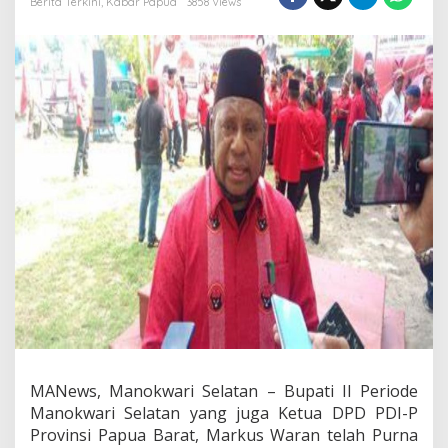
Berita Terkini
,
Kabar Papua
3858 Views
,
M
a
r
k
u
s
W
a
r
a
n
:
F
o
k
u
s
K
o
n
s
MANews, Manokwari Selatan – Bupati II Periode
o
Manokwari Selatan yang juga Ketua DPD PDI-P
l
Provinsi Papua Barat, Markus Waran telah Purna
i