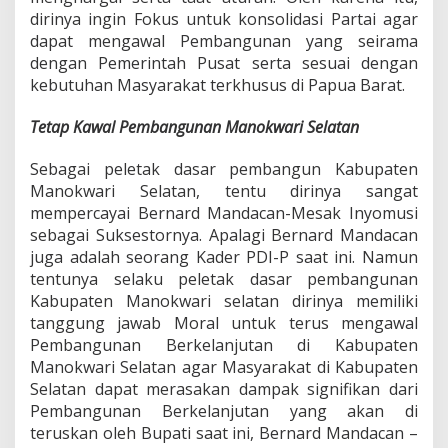
a
dirinya ingin Fokus untuk konsolidasi Partai agar
n
dapat mengawal Pembangunan yang seirama
M
dengan Pemerintah Pusat serta sesuai dengan
a
n
kebutuhan Masyarakat terkhusus di Papua Barat.
s
e
Tetap Kawal Pembangunan Manokwari Selatan
l
&
Sebagai peletak dasar pembangun Kabupaten
S
Manokwari Selatan, tentu dirinya sangat
u
k
mempercayai Bernard Mandacan-Mesak Inyomusi
s
sebagai Suksestornya. Apalagi Bernard Mandacan
e
juga adalah seorang Kader PDI-P saat ini. Namun
s
tentunya selaku peletak dasar pembangunan
k
a
Kabupaten Manokwari selatan dirinya memiliki
n
tanggung jawab Moral untuk terus mengawal
P
Pembangunan Berkelanjutan di Kabupaten
r
Manokwari Selatan agar Masyarakat di Kabupaten
o
Selatan dapat merasakan dampak signifikan dari
g
r
Pembangunan Berkelanjutan yang akan di
a
teruskan oleh Bupati saat ini, Bernard Mandacan –
m