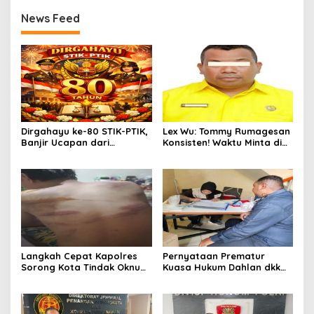
News Feed
Dirgahayu ke-80 STIK-PTIK,
Lex Wu: Tommy Rumagesan
Banjir Ucapan dari
Konsisten! Waktu Minta di
Gubernur, Sekda hingga
Coblos pakai Seragam
Kapolda.
Kuning, Waktu MenCoblos
Juga pakai Kaos Kuning.
Langkah Cepat Kapolres
Pernyataan Prematur
Sorong Kota Tindak Oknum
Kuasa Hukum Dahlan dkk
Perwira atas Dugaan
Dinilai Menyesatkan,
Kekerasan Brutal Terhadap
Putusan PK Isaak
Anak
Boekorsjom Belum
Dipublikasikan