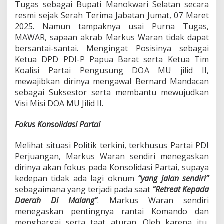
Tugas sebagai Bupati Manokwari Selatan secara
d
a
resmi sejak Serah Terima Jabatan Jumat, 07 Maret
s
2025. Namun tampaknya usai Purna Tugas,
i
MAWAR, sapaan akrab Markus Waran tidak dapat
P
bersantai-santai. Mengingat Posisinya sebagai
a
r
Ketua DPD PDI-P Papua Barat serta Ketua Tim
t
Koalisi Partai Pengusung DOA MU jilid II,
a
mewajibkan dirinya mengawal Bernard Mandacan
i
sebagai Suksestor serta membantu mewujudkan
,
Visi Misi DOA MU Jilid II.
K
a
w
Fokus Konsolidasi Partai
a
l
Melihat situasi Politik terkini, terkhusus Partai PDI
P
Perjuangan, Markus Waran sendiri menegaskan
e
m
dirinya akan fokus pada Konsolidasi Partai, supaya
b
kedepan tidak ada lagi oknum
“yang jalan sendiri”
a
sebagaimana yang terjadi pada saat
“Retreat Kepada
n
Daerah Di Malang”
. Markus Waran sendiri
g
menegaskan pentingnya rantai Komando dan
u
n
menghargai serta taat aturan. Oleh karena itu,