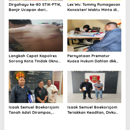
Dirgahayu ke-80 STIK-PTIK,
Lex Wu: Tommy Rumagesan
Banjir Ucapan dari
Konsisten! Waktu Minta di
Gubernur, Sekda hingga
Coblos pakai Seragam
Kapolda.
Kuning, Waktu MenCoblos
Juga pakai Kaos Kuning.
Langkah Cepat Kapolres
Pernyataan Prematur
Sorong Kota Tindak Oknum
Kuasa Hukum Dahlan dkk
Perwira atas Dugaan
Dinilai Menyesatkan,
Kekerasan Brutal Terhadap
Putusan PK Isaak
Anak
Boekorsjom Belum
Dipublikasikan
Isaak Semuel Boekorsjom:
Isaak Semuel Boekorsjom
Tanah Adat Dirampas,
Teriakkan Keadilan, Divkum
Aparat Diduga Lindungi
Mabes Polri Diminta Jadi
Mafia, Kasus Kini Jadi
Benteng Perlindungan
Prioritas ATR/BPN
Hukum