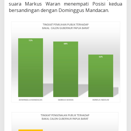
suara Markus Waran menempati Posisi kedua
r
a
bersandingan dengan Dominggus Mandacan.
t
.