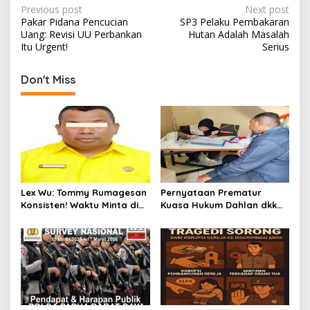
P
Previous post
Next post
Pakar Pidana Pencucian
SP3 Pelaku Pembakaran
o
Uang: Revisi UU Perbankan
Hutan Adalah Masalah
s
Itu Urgent!
Serius
t
Don't Miss
n
a
v
i
g
a
Lex Wu: Tommy Rumagesan
Pernyataan Prematur
t
Konsisten! Waktu Minta di
Kuasa Hukum Dahlan dkk
Coblos pakai Seragam
Dinilai Menyesatkan,
i
Kuning, Waktu MenCoblos
Putusan PK Isaak
o
Juga pakai Kaos Kuning.
Boekorsjom Belum
Dipublikasikan
n