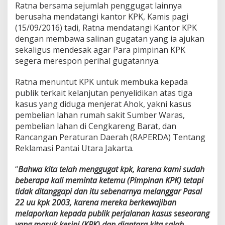
a
Ratna bersama sejumlah penggugat lainnya
y
berusaha mendatangi kantor KPK, Kamis pagi
a
(15/09/2016) tadi, Ratna mendatangi Kantor KPK
M
dengan membawa salinan gugatan yang ia ajukan
e
sekaligus mendesak agar Para pimpinan KPK
n
g
segera merespon perihal gugatannya.
u
l
Ratna menuntut KPK untuk membuka kepada
u
publik terkait kelanjutan penyelidikan atas tiga
r
kasus yang diduga menjerat Ahok, yakni kasus
-
U
pembelian lahan rumah sakit Sumber Waras,
l
pembelian lahan di Cengkareng Barat, dan
u
Rancangan Peraturan Daerah (RAPERDA) Tentang
r
Reklamasi Pantai Utara Jakarta.
W
a
k
“
Bahwa kita telah menggugat kpk, karena kami sudah
t
beberapa kali meminta ketemu (Pimpinan KPK) tetapi
u
tidak ditanggapi dan itu sebenarnya melanggar Pasal
22 uu kpk 2003, karena mereka berkewajiban
melaporkan kepada publik perjalanan kasus seseorang
yang masuk kesini (KPK) dan diantara kita salah