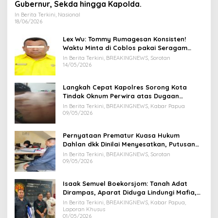
Gubernur, Sekda hingga Kapolda.
In Berita Terkini, Nasional
18/06/2026
Lex Wu: Tommy Rumagesan Konsisten!
Waktu Minta di Coblos pakai Seragam
Kuning, Waktu MenCoblos Juga pakai Kaos
In Berita Terkini, BREAKINGNEWS, Sorotan
Kuning.
14/05/2026
Langkah Cepat Kapolres Sorong Kota
Tindak Oknum Perwira atas Dugaan
Kekerasan Brutal Terhadap Anak
In Berita Terkini, BREAKINGNEWS, Kabar Papua
09/05/2026
Pernyataan Prematur Kuasa Hukum
Dahlan dkk Dinilai Menyesatkan, Putusan
PK Isaak Boekorsjom Belum Dipublikasikan
In Berita Terkini, BREAKINGNEWS, Sorotan
09/05/2026
Isaak Semuel Boekorsjom: Tanah Adat
Dirampas, Aparat Diduga Lindungi Mafia,
Kasus Kini Jadi Prioritas ATR/BPN
In Berita Terkini, BREAKINGNEWS, Kabar Papua,
Laporan Khusus
01/05/2026