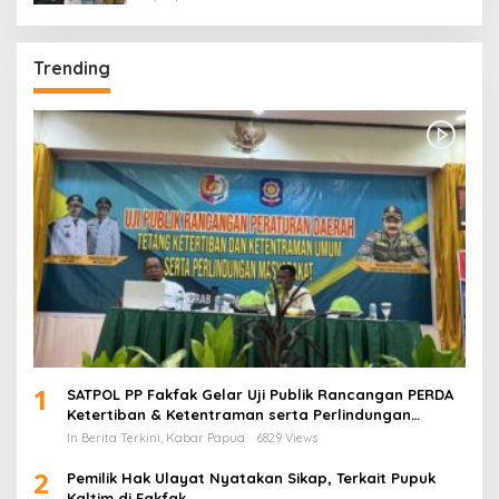
Trending
1
SATPOL PP Fakfak Gelar Uji Publik Rancangan PERDA
Ketertiban & Ketentraman serta Perlindungan
Masyarakat
In Berita Terkini, Kabar Papua
6829 Views
2
Pemilik Hak Ulayat Nyatakan Sikap, Terkait Pupuk
Kaltim di Fakfak.