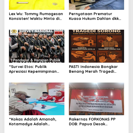
Lex Wu: Tommy Rumagesan
Pernyataan Prematur
Konsisten! Waktu Minta di
Kuasa Hukum Dahlan dkk
Coblos pakai Seragam
Dinilai Menyesatkan,
Kuning, Waktu MenCoblos
Putusan PK Isaak
Juga pakai Kaos Kuning.
Boekorsjom Belum
Dipublikasikan
“Survei Etos: Publik
PASTI Indonesia Bongkar
Apresiasi Kepemimpinan
Benang Merah Tragedi
Kapolda Papua Barat Daya
Sorong: Dari Korupsi Gereja
– Figur Mendengar,
ke Diskriminasi Anak
Melayani, dan Bekerja
sebagai Role Model
Jajaran POLDA”
“Kokas Adalah Amanah,
Rakernas FORKONAS PP
Kotamadya Adalah
DOB: Papua Desak
Kewajiban: Emil Hindom
Percepatan Pemekaran