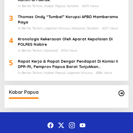
In Berita Terkini, Kabar Papua, Sorotan
6670 Views
3
Thomas Ondy “Tumbal” Korupsi APBD Mamberamo
Raya
In Berita Terkini, Laporan Khusus, Nasional, Sorotan
6221 Views
4
Kronologis Kekerasan Oleh Aparat Kepolisian Di
POLRES Nabire
In Berita Terkini, Nasional
6156 Views
5
Rapat Kerja & Rapat Dengar Pendapat Di Komisi II
DPR-RI, Pemprov Papua Barat Tunjukkan
Keberpihakan Terhadap Aspirasi Masyarakat!
In Berita Terkini, Kabar Papua, Laporan Khusus
6086 Views
Kabar Papua