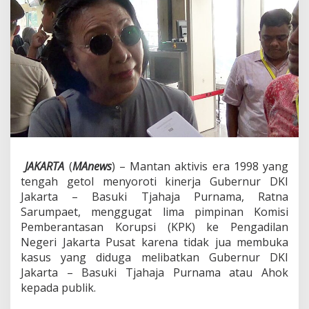
p
a
e
t
:
T
e
r
k
a
i
t
A
JAKARTA
(
MAnews
) – Mantan aktivis era 1998 yang
h
o
tengah getol menyoroti kinerja Gubernur DKI
k
Jakarta – Basuki Tjahaja Purnama, Ratna
,
Sarumpaet, menggugat lima pimpinan Komisi
K
Pemberantasan Korupsi (KPK) ke Pengadilan
P
K
Negeri Jakarta Pusat karena tidak jua membuka
B
kasus yang diduga melibatkan Gubernur DKI
e
Jakarta – Basuki Tjahaja Purnama atau Ahok
r
kepada publik.
u
p