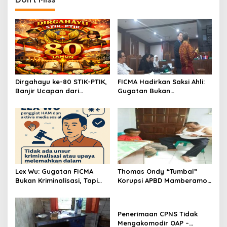
i
o
n
Dirgahayu ke-80 STIK-PTIK,
FICMA Hadirkan Saksi Ahli:
Banjir Ucapan dari
Gugatan Bukan
Gubernur, Sekda hingga
SLAPP,Melainkan Upaya
Kapolda.
Pelurusan Informasi Asbes
Putih
Lex Wu: Gugatan FICMA
Thomas Ondy “Tumbal”
Bukan Kriminalisasi, Tapi
Korupsi APBD Mamberamo
Upaya Meluruskan Fakta
Raya
Ilmiah!
Penerimaan CPNS Tidak
Mengakomodir OAP –