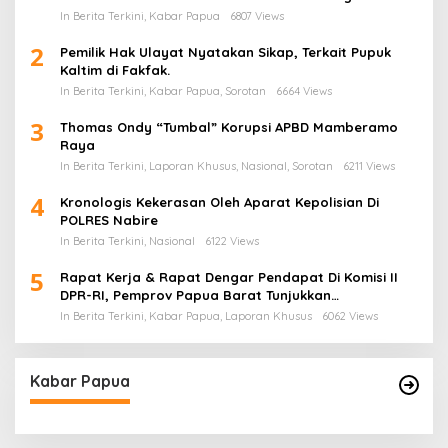
Masyarakat
In Berita Terkini, Kabar Papua
6807 Views
2
Pemilik Hak Ulayat Nyatakan Sikap, Terkait Pupuk
Kaltim di Fakfak.
In Berita Terkini, Kabar Papua, Sorotan
6664 Views
3
Thomas Ondy “Tumbal” Korupsi APBD Mamberamo
Raya
In Berita Terkini, Laporan Khusus, Nasional, Sorotan
6211 Views
4
Kronologis Kekerasan Oleh Aparat Kepolisian Di
POLRES Nabire
In Berita Terkini, Nasional
6122 Views
5
Rapat Kerja & Rapat Dengar Pendapat Di Komisi II
DPR-RI, Pemprov Papua Barat Tunjukkan
Keberpihakan Terhadap Aspirasi Masyarakat!
In Berita Terkini, Kabar Papua, Laporan Khusus
6062 Views
Kabar Papua