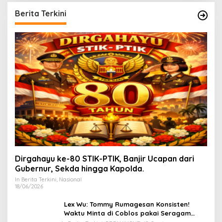
Berita Terkini
Dirgahayu ke-80 STIK-PTIK, Banjir Ucapan dari
Gubernur, Sekda hingga Kapolda.
In Berita Terkini, Nasional
18/06/2026
Lex Wu: Tommy Rumagesan Konsisten!
Waktu Minta di Coblos pakai Seragam
Kuning, Waktu MenCoblos Juga pakai Kaos