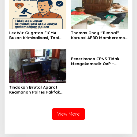
Lex Wu: Gugatan FICMA
Thomas Ondy “Tumbal”
Bukan Kriminalisasi, Tapi
Korupsi APBD Mamberamo
Upaya Meluruskan Fakta
Raya
Ilmiah!
Penerimaan CPNS Tidak
Mengakomodir OAP –
Peserta Tes Turun Jalan
Tindakan Brutal Aparat
Keamanan Polres Fakfak
Dalam Penanganan Aksi 1
Desember 2019
View More