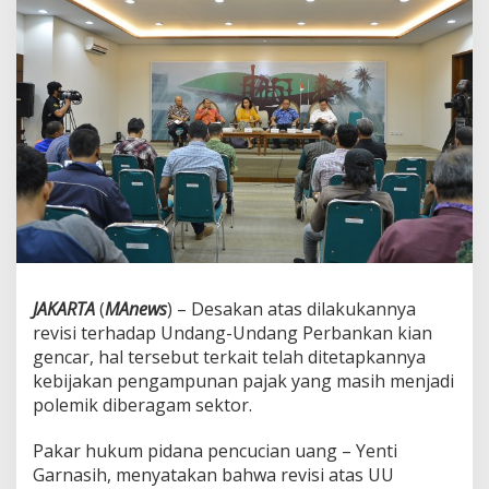
a
P
e
n
c
u
c
i
a
n
U
a
n
g
:
R
JAKARTA
(
MAnews
) – Desakan atas dilakukannya
e
revisi terhadap Undang-Undang Perbankan kian
v
gencar, hal tersebut terkait telah ditetapkannya
i
kebijakan pengampunan pajak yang masih menjadi
s
i
polemik diberagam sektor.
U
U
Pakar hukum pidana pencucian uang – Yenti
P
Garnasih, menyatakan bahwa revisi atas UU
e