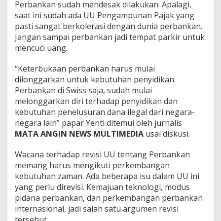
Perbankan sudah mendesak dilakukan. Apalagi,
r
b
saat ini sudah ada UU Pengampunan Pajak yang
a
pasti sangat berkolerasi dengan dunia perbankan.
n
Jangan sampai perbankan jadi tempat parkir untuk
k
mencuci uang.
a
n
I
“Keterbukaan perbankan harus mulai
t
dilonggarkan untuk kebutuhan penyidikan.
u
Perbankan di Swiss saja, sudah mulai
U
melonggarkan diri terhadap penyidikan dan
r
g
kebutuhan penelusuran dana ilegal dari negara-
e
negara lain” papar Yenti ditemui oleh jurnalis
n
MATA ANGIN NEWS MULTIMEDIA
usai diskusi.
t
!
Wacana terhadap revisi UU tentang Perbankan
memang harus mengikuti perkembangan
kebutuhan zaman. Ada beberapa isu dalam UU ini
yang perlu direvisi. Kemajuan teknologi, modus
pidana perbankan, dan perkembangan perbankan
internasional, jadi salah satu argumen revisi
tersebut.