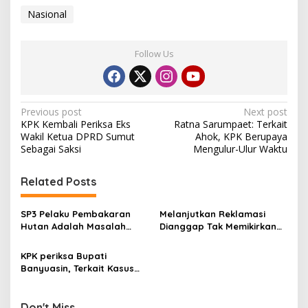
Nasional
Follow Us
P
Previous post
Next post
KPK Kembali Periksa Eks
Ratna Sarumpaet: Terkait
o
Wakil Ketua DPRD Sumut
Ahok, KPK Berupaya
s
Sebagai Saksi
Mengulur-Ulur Waktu
t
Related Posts
n
a
SP3 Pelaku Pembakaran
Melanjutkan Reklamasi
v
Hutan Adalah Masalah
Dianggap Tak Memikirkan
Serius
Nasib Kaum Miskin
i
KPK periksa Bupati
g
Banyuasin, Terkait Kasus
Suap Pendidikan
a
t
Don't Miss