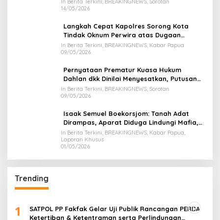
In Berita Terkini, BREAKINGNEWS, Sorotan
14/05/2026
Kuning.
Langkah Cepat Kapolres Sorong Kota
Tindak Oknum Perwira atas Dugaan
Kekerasan Brutal Terhadap Anak
In Berita Terkini, BREAKINGNEWS, Kabar Papua
09/05/2026
Pernyataan Prematur Kuasa Hukum
Dahlan dkk Dinilai Menyesatkan, Putusan
PK Isaak Boekorsjom Belum Dipublikasikan
In Berita Terkini, BREAKINGNEWS, Sorotan
09/05/2026
Isaak Semuel Boekorsjom: Tanah Adat
Dirampas, Aparat Diduga Lindungi Mafia,
Kasus Kini Jadi Prioritas ATR/BPN
In Berita Terkini, BREAKINGNEWS, Kabar Papua,
Laporan Khusus
01/05/2026
Trending
1
SATPOL PP Fakfak Gelar Uji Publik Rancangan PERDA
Ketertiban & Ketentraman serta Perlindungan