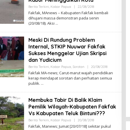
Berita Terkini
,
Kabar Papua
|
22/08/2018
B
Y
Fakfak, MAnews – Kabupaten Fakfak kembali
A
dihujani massa demonstran pada senin
D
(20/08/18). Aksi
M
I
N
Meski Di Rundung Problem
Internal, STKIP Nuuwar Fakfak
Sukses Menggelar Ujian Skripsi
dan Yudicium
Berita Terkini
,
Kabar Papua
,
Sorotan
|
20/08/2018
B
Y
Fakfak MA-news; Carut-marut wajah pendidikan
A
kerap mendapat sorotan dan perhatian semua
D
publik.
M
I
N
Membuka Tabir Di Balik Klaim
Pemilik Wilayah-Kabupaten Fakfak
Vs Kabupaten Teluk Bintuni???
Berita Terkini
,
Kabar Papua
|
20/08/2018
B
Y
Fakfak, Manews; Jumat [20/07/18] sekitar pukul
A