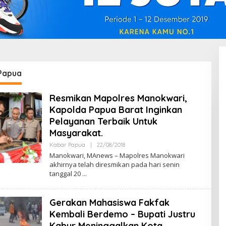
Papua
Resmikan Mapolres Manokwari,
Kapolda Papua Barat Inginkan
Pelayanan Terbaik Untuk
Masyarakat.
Kabar Papua
|
22/08/2018
B
Y
Manokwari, MAnews – Mapolres Manokwari
A
akhirnya telah diresmikan pada hari senin
D
tanggal 20
M
I
N
Gerakan Mahasiswa Fakfak
Kembali Berdemo – Bupati Justru
Kabur Meninggalkan Kota