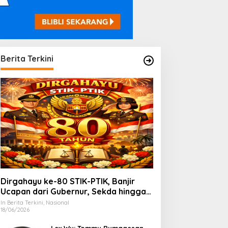
Berita Terkini
Dirgahayu ke-80 STIK-PTIK, Banjir
Ucapan dari Gubernur, Sekda hingga
Kapolda.
In Berita Terkini, Nasional
18/06/2026