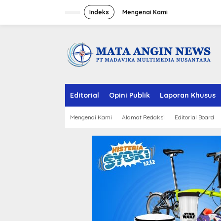
S
k
Indeks
Mengenai Kami
i
p
t
o
c
o
n
t
e
Editorial
Opini Publik
Laporan Khusus
n
t
Mengenai Kami
Alamat Redaksi
Editorial Board