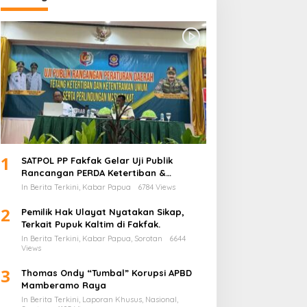
1
SATPOL PP Fakfak Gelar Uji Publik
Rancangan PERDA Ketertiban &
Ketentraman serta Perlindungan
In Berita Terkini, Kabar Papua
6784 Views
Masyarakat
2
Pemilik Hak Ulayat Nyatakan Sikap,
Terkait Pupuk Kaltim di Fakfak.
In Berita Terkini, Kabar Papua, Sorotan
6644
Views
3
Thomas Ondy “Tumbal” Korupsi APBD
Mamberamo Raya
In Berita Terkini, Laporan Khusus, Nasional,