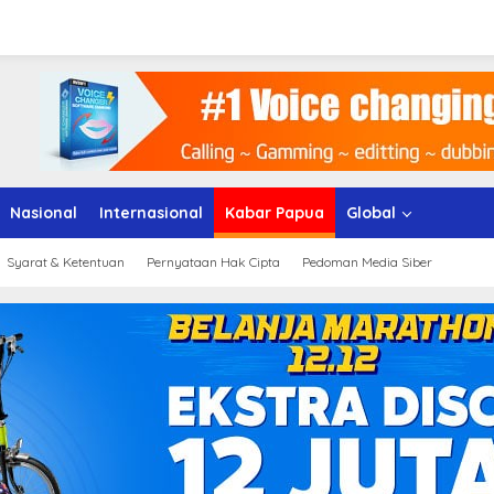
Nasional
Internasional
Kabar Papua
Global
Syarat & Ketentuan
Pernyataan Hak Cipta
Pedoman Media Siber