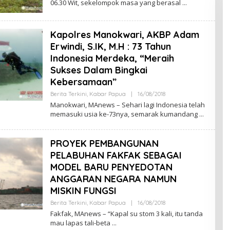
06.30 Wit, sekelompok masa yang berasal
D
M
I
N
Kapolres Manokwari, AKBP Adam
Erwindi, S.IK, M.H : 73 Tahun
Indonesia Merdeka, “Meraih
Sukses Dalam Bingkai
Kebersamaan”
Berita Terkini
,
Kabar Papua
|
16/08/2018
B
Y
Manokwari, MAnews – Sehari lagi Indonesia telah
A
memasuki usia ke-73nya, semarak kumandang
D
M
I
N
PROYEK PEMBANGUNAN
PELABUHAN FAKFAK SEBAGAI
MODEL BARU PENYEDOTAN
ANGGARAN NEGARA NAMUN
MISKIN FUNGSI
Berita Terkini
,
Kabar Papua
|
16/08/2018
B
Y
Fakfak, MAnews – “Kapal su stom 3 kali, itu tanda
A
mau lapas tali-beta
D