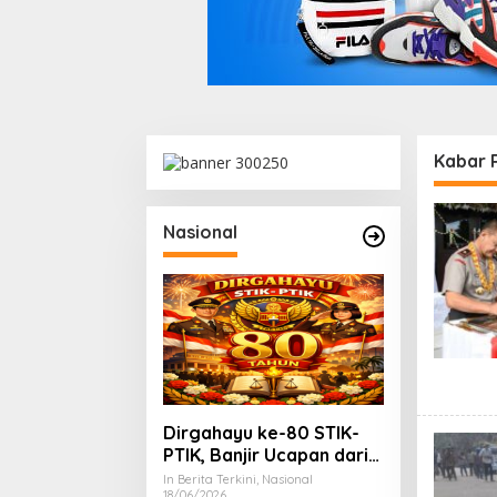
Kabar 
Nasional
Dirgahayu ke-80 STIK-
PTIK, Banjir Ucapan dari
Gubernur, Sekda hingga
In Berita Terkini, Nasional
18/06/2026