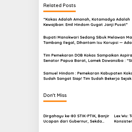
Related Posts
t
“Kokas Adalah Amanah, Kotamadya Adalah
Kewajiban: Emil Hindom Gugat Janji Pusat”
Bupati Manokwari Sedang Sibuk Melawan Ma
Tambang Ilegal, Dihantam Isu Korupsi — Ad
Tim Pemekaran DOB Kokas Sampaikan Aspira
Senator Papua Barat, Lamek Dowansiba : “S
Teruskan Aspirasi DOB Kokas Ke Instansi Terka
Samuel Hindom : Pemekaran Kabupaten Kok
Sudah Sangat Siap! Tim Sudah Bekerja Sejak
Don't Miss
Dirgahayu ke-80 STIK-PTIK, Banjir
Lex Wu:
Ucapan dari Gubernur, Sekda
Konsiste
hingga Kapolda.
pakai Se
MenCoblo