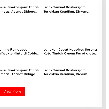
muel Boekorsjom: Tanah
Isaak Semuel Boekorsjom
ampas, Aparat Diduga
Teriakkan Keadilan, Divkum
Mafia, Kasus Kini Jadi
Mabes Polri Diminta Jadi
s ATR/BPN
Benteng Perlindungan Hukum
 Tommy Rumagesan
Langkah Cepat Kapolres Sorong
n! Waktu Minta di Coblos
Kota Tindak Oknum Perwira atas
ragam Kuning, Waktu
Dugaan Kekerasan Brutal
s Juga pakai Kaos
Terhadap Anak
muel Boekorsjom: Tanah
Isaak Semuel Boekorsjom
ampas, Aparat Diduga
Teriakkan Keadilan, Divkum
Mafia, Kasus Kini Jadi
Mabes Polri Diminta Jadi
s ATR/BPN
Benteng Perlindungan Hukum
View More