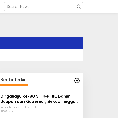
Berita Terkini
Dirgahayu ke-80 STIK-PTIK, Banjir
Ucapan dari Gubernur, Sekda hingga
Kapolda.
In Berita Terkini, Nasional
18/06/2026