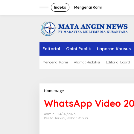
S
k
Indeks
Mengenai Kami
i
p
t
o
c
o
n
Editorial
Opini Publik
Laporan Khusus
t
e
n
Mengenai Kami
Alamat Redaksi
Editorial Board
t
Homepage
A
t
WhatsApp Video 202
t
a
c
Admin
24/02/2025
h
Berita Terkini
,
Kabar Papua
m
e
n