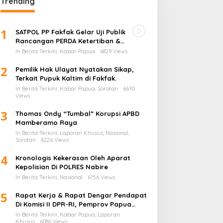
Trending
1
SATPOL PP Fakfak Gelar Uji Publik
Rancangan PERDA Ketertiban &
Ketentraman serta Perlindungan
In Berita Terkini, Kabar Papua
6829 Views
Masyarakat
2
Pemilik Hak Ulayat Nyatakan Sikap,
Terkait Pupuk Kaltim di Fakfak.
In Berita Terkini, Kabar Papua, Sorotan
6670
Views
3
Thomas Ondy “Tumbal” Korupsi APBD
Mamberamo Raya
In Berita Terkini, Laporan Khusus, Nasional,
Sorotan
6226 Views
4
Kronologis Kekerasan Oleh Aparat
Kepolisian Di POLRES Nabire
In Berita Terkini, Nasional
6156 Views
5
Rapat Kerja & Rapat Dengar Pendapat
Di Komisi II DPR-RI, Pemprov Papua
Barat Tunjukkan Keberpihakan
In Berita Terkini, Kabar Papua, Laporan
Terhadap Aspirasi Masyarakat!
Khusus
6086 Views