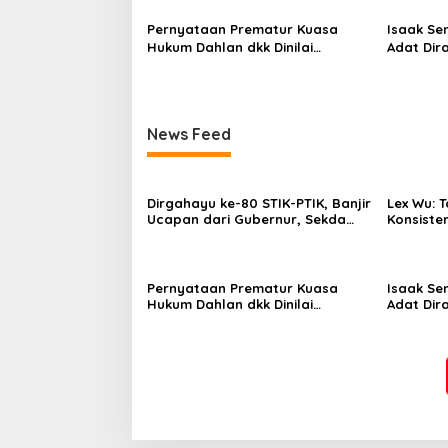
Kuning.
Pernyataan Prematur Kuasa
Isaak Se
Hukum Dahlan dkk Dinilai
Adat Dir
Menyesatkan, Putusan PK Isaak
Lindungi 
Boekorsjom Belum Dipublikasikan
Priorita
News Feed
Dirgahayu ke-80 STIK-PTIK, Banjir
Lex Wu:
Ucapan dari Gubernur, Sekda
Konsiste
hingga Kapolda.
pakai Se
MenCoblo
Kuning.
Pernyataan Prematur Kuasa
Isaak Se
Hukum Dahlan dkk Dinilai
Adat Dir
Menyesatkan, Putusan PK Isaak
Lindungi 
Boekorsjom Belum Dipublikasikan
Priorita