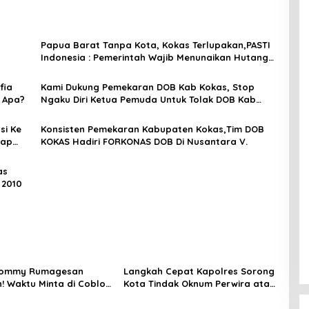
Papua Barat Tanpa Kota, Kokas Terlupakan,PASTI
Indonesia : Pemerintah Wajib Menunaikan Hutang
Pemekaran Wilayah!
fia
Kami Dukung Pemekaran DOB Kab Kokas, Stop
a Apa?
Ngaku Diri Ketua Pemuda Untuk Tolak DOB Kab
Kokas!
si Ke
Konsisten Pemekaran Kabupaten Kokas,Tim DOB
iap
KOKAS Hadiri FORKONAS DOB Di Nusantara V.
it”.
as
 2010
 Tommy Rumagesan
Langkah Cepat Kapolres Sorong
n! Waktu Minta di Coblos
Kota Tindak Oknum Perwira atas
ragam Kuning, Waktu
Dugaan Kekerasan Brutal
s Juga pakai Kaos
Terhadap Anak