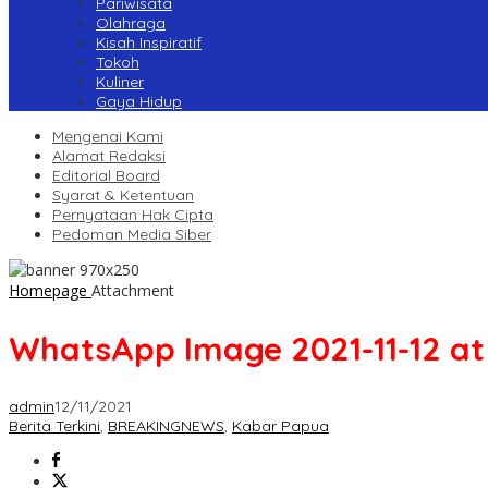
Pariwisata
Olahraga
Kisah Inspiratif
Tokoh
Kuliner
Gaya Hidup
Mengenai Kami
Alamat Redaksi
Editorial Board
Syarat & Ketentuan
Pernyataan Hak Cipta
Pedoman Media Siber
Homepage
Attachment
WhatsApp Image 2021-11-12 at 
admin
12/11/2021
Berita Terkini
,
BREAKINGNEWS
,
Kabar Papua