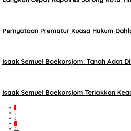
Pernyataan Prematur Kuasa Hukum Dahlan
Isaak Semuel Boekorsjom: Tanah Adat Dir
Isaak Semuel Boekorsjom Teriakkan Kead
1
2
3
…
24