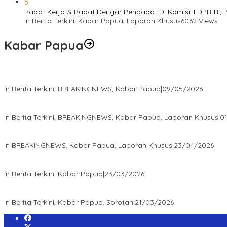
5
Rapat Kerja & Rapat Dengar Pendapat Di Komisi II DPR-RI,
In Berita Terkini, Kabar Papua, Laporan Khusus
6062 Views
Kabar Papua
Langkah Cepat Kapolres Sorong Kota Tindak Oknum Perwira ata
In Berita Terkini, BREAKINGNEWS, Kabar Papua
|
09/05/2026
Isaak Semuel Boekorsjom: Tanah Adat Dirampas, Aparat Diduga Lin
In Berita Terkini, BREAKINGNEWS, Kabar Papua, Laporan Khusus
|
0
Isaak Semuel Boekorsjom Teriakkan Keadilan, Divkum Mabes Polr
In BREAKINGNEWS, Kabar Papua, Laporan Khusus
|
23/04/2026
“MRP PBD dan Wakil Bupati Tambrauw Antar Warga Kembali ke
In Berita Terkini, Kabar Papua
|
23/03/2026
“Survei Etos: Publik Apresiasi Kepemimpinan Kapolda Papua Bara
In Berita Terkini, Kabar Papua, Sorotan
|
21/03/2026