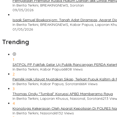
Pernyataan Prematur Kuasa Hukum Dahlan dkk Dinilai Meny
In Berita Terkini, BREAKINGNEWS, Sorotan
09/05/2026
Isaak Semuel Boekorsjom: Tanah Adat Dirampas, Aparat Didu
In Berita Terkini, BREAKINGNEWS, Kabar Papua, Laporan Kh
01/05/2026
Trending
1
SATPOL PP Fakfak Gelar Uji Publik Rancangan PERDA Keter
In Berita Terkini, Kabar Papua
6808 Views
2
Pemilik Hak Ulayat Nyatakan Sikap, Terkait Pupuk Kaltim di 
In Berita Terkini, Kabar Papua, Sorotan
6664 Views
3
Thomas Ondy “Tumbal” Korupsi APBD Mamberamo Raya
In Berita Terkini, Laporan Khusus, Nasional, Sorotan
6213 Vie
4
Kronologis Kekerasan Oleh Aparat Kepolisian Di POLRES Na
In Berita Terkini, Nasional
6132 Views