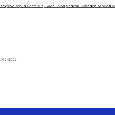
 Pemprov Papua Barat Tunjukkan Keberpihakan Terhadap Aspirasi M
s Dugaan Kekerasan Brutal Terhadap Anak
dungi Mafia, Kasus Kini Jadi Prioritas ATR/BPN
1/05/2026
i Diminta Jadi Benteng Perlindungan Hukum
 Kampung dengan Damai”
t Daya – Figur Mendengar, Melayani, dan Bekerja sebagai Role Mo