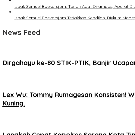
Isaak Semuel Boekorsjom: Tanah Adat Dirampas, Aparat Didu
Isaak Semuel Boekorsjom Teriakkan Keadilan, Divkum Mabes
News Feed
Dirgahayu ke-80 STIK-PTIK, Banjir Ucapa
Lex Wu: Tommy Rumagesan Konsisten! Wa
Kuning.
Langkah Cepat Kapolres Sorong Kota Ti