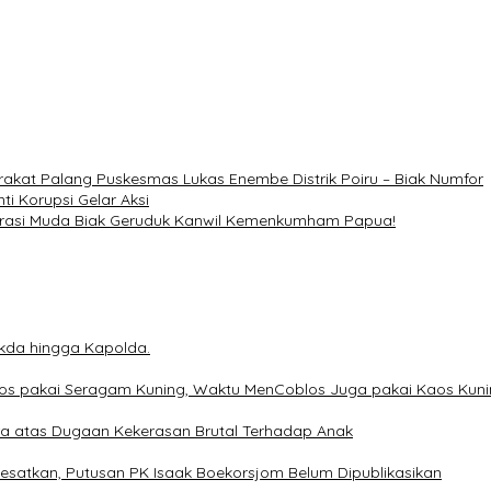
rakat Palang Puskesmas Lukas Enembe Distrik Poiru – Biak Numfor
ti Korupsi Gelar Aksi
nerasi Muda Biak Geruduk Kanwil Kemenkumham Papua!
ekda hingga Kapolda.
os pakai Seragam Kuning, Waktu MenCoblos Juga pakai Kaos Kuni
a atas Dugaan Kekerasan Brutal Terhadap Anak
esatkan, Putusan PK Isaak Boekorsjom Belum Dipublikasikan