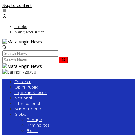
Skip to content
Indeks
Mengenai Kami
Editorial
Opini Publik
Laporan Khusus
Nasional
Internasional
Kabar Papua
Global
Budaya
Kriminalitas
Bisnis