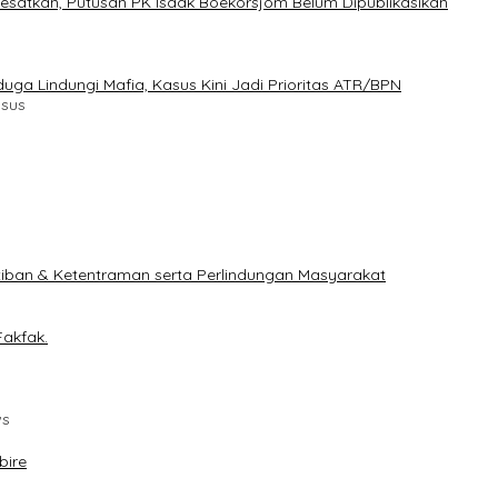
esatkan, Putusan PK Isaak Boekorsjom Belum Dipublikasikan
ga Lindungi Mafia, Kasus Kini Jadi Prioritas ATR/BPN
usus
tiban & Ketentraman serta Perlindungan Masyarakat
Fakfak.
ws
bire