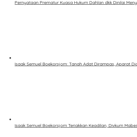
Pernyataan Prematur Kuasa Hukum Dahlan dkk Dinilai Meny
Isaak Semuel Boekorsjom: Tanah Adat Dirampas, Aparat Didu
Isaak Semuel Boekorsjom Teriakkan Keadilan, Divkum Mabes