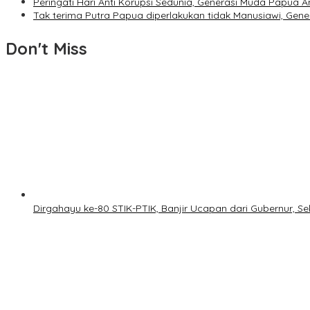
Peringati Hari Anti Korupsi Sedunia, Generasi Muda Papua An
Tak terima Putra Papua diperlakukan tidak Manusiawi, Ge
Don't Miss
Dirgahayu ke-80 STIK-PTIK, Banjir Ucapan dari Gubernur, S