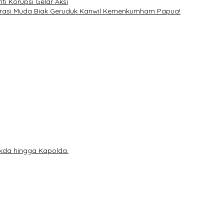
ti Korupsi Gelar Aksi
nerasi Muda Biak Geruduk Kanwil Kemenkumham Papua!
ekda hingga Kapolda.