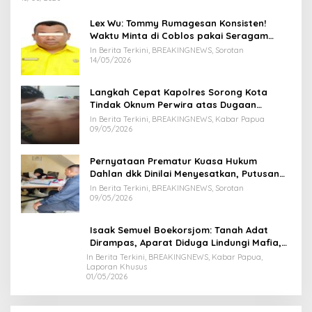
Lex Wu: Tommy Rumagesan Konsisten!
Waktu Minta di Coblos pakai Seragam
Kuning, Waktu MenCoblos Juga pakai Kaos
In Berita Terkini, BREAKINGNEWS, Sorotan
Kuning.
14/05/2026
Langkah Cepat Kapolres Sorong Kota
Tindak Oknum Perwira atas Dugaan
Kekerasan Brutal Terhadap Anak
In Berita Terkini, BREAKINGNEWS, Kabar Papua
09/05/2026
Pernyataan Prematur Kuasa Hukum
Dahlan dkk Dinilai Menyesatkan, Putusan
PK Isaak Boekorsjom Belum Dipublikasikan
In Berita Terkini, BREAKINGNEWS, Sorotan
09/05/2026
Isaak Semuel Boekorsjom: Tanah Adat
Dirampas, Aparat Diduga Lindungi Mafia,
Kasus Kini Jadi Prioritas ATR/BPN
In Berita Terkini, BREAKINGNEWS, Kabar Papua,
Laporan Khusus
01/05/2026