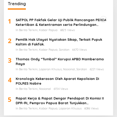
Trending
1
SATPOL PP Fakfak Gelar Uji Publik Rancangan PERDA
Ketertiban & Ketentraman serta Perlindungan
Masyarakat
In Berita Terkini, Kabar Papua
6825 Views
2
Pemilik Hak Ulayat Nyatakan Sikap, Terkait Pupuk
Kaltim di Fakfak.
In Berita Terkini, Kabar Papua, Sorotan
6670 Views
3
Thomas Ondy “Tumbal” Korupsi APBD Mamberamo
Raya
In Berita Terkini, Laporan Khusus, Nasional, Sorotan
6221 Views
4
Kronologis Kekerasan Oleh Aparat Kepolisian Di
POLRES Nabire
In Berita Terkini, Nasional
6154 Views
5
Rapat Kerja & Rapat Dengar Pendapat Di Komisi II
DPR-RI, Pemprov Papua Barat Tunjukkan
Keberpihakan Terhadap Aspirasi Masyarakat!
In Berita Terkini, Kabar Papua, Laporan Khusus
6086 Views