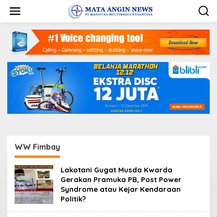
S
k
i
p
t
o
c
o
n
t
e
n
t
WW Fimbay
Lakotani Gugat Musda Kwarda
Gerakan Pramuka PB, Post Power
Syndrome atau Kejar Kendaraan
Politik?