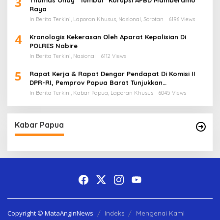
3
Raya
In Berita Terkini, Laporan Khusus, Nasional, Sorotan
6196 Views
4
Kronologis Kekerasan Oleh Aparat Kepolisian Di
POLRES Nabire
In Berita Terkini, Nasional
6112 Views
5
Rapat Kerja & Rapat Dengar Pendapat Di Komisi II
DPR-RI, Pemprov Papua Barat Tunjukkan
Keberpihakan Terhadap Aspirasi Masyarakat!
In Berita Terkini, Kabar Papua, Laporan Khusus
6045 Views
Kabar Papua
Copyright © MataAnginNews
Indeks
Mengenai Kami