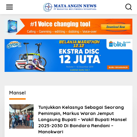
S
k
i
p
t
o
c
o
n
t
e
n
t
Mansel
Tunjukkan Kelasnya Sebagai Seorang
Pemimpin, Markus Waran Jemput
Langsung Bupati – Wakil Bupati Mansel
2025-2030 Di Bandara Rendani –
Manokwari