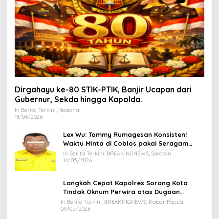
Dirgahayu ke-80 STIK-PTIK, Banjir Ucapan dari
Gubernur, Sekda hingga Kapolda.
In Berita Terkini, Nasional
18/06/2026
Lex Wu: Tommy Rumagesan Konsisten!
Waktu Minta di Coblos pakai Seragam
Kuning, Waktu MenCoblos Juga pakai Kaos
In Berita Terkini, BREAKINGNEWS, Sorotan
Kuning.
14/05/2026
Langkah Cepat Kapolres Sorong Kota
Tindak Oknum Perwira atas Dugaan
Kekerasan Brutal Terhadap Anak
In Berita Terkini, BREAKINGNEWS, Kabar Papua
09/05/2026