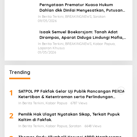
Pernyataan Prematur Kuasa Hukum
Dahlan dkk Dinilai Menyesatkan, Putusan
PK Isaak Boekorsjom Belum Dipublikasikan
In Berita Terkini, BREAKINGNEWS, Sorotan
09/05/2026
Isaak Semuel Boekorsjom: Tanah Adat
Dirampas, Aparat Diduga Lindungi Mafia,
Kasus Kini Jadi Prioritas ATR/BPN
In Berita Terkini, BREAKINGNEWS, Kabar Papua,
Laporan Khusus
01/05/2026
Trending
1
SATPOL PP Fakfak Gelar Uji Publik Rancangan PERDA
Ketertiban & Ketentraman serta Perlindungan
Masyarakat
In Berita Terkini, Kabar Papua
6787 Views
2
Pemilik Hak Ulayat Nyatakan Sikap, Terkait Pupuk
Kaltim di Fakfak.
In Berita Terkini, Kabar Papua, Sorotan
6648 Views
Thomas Ondy “Tumbal” Korupsi APBD Mamberamo