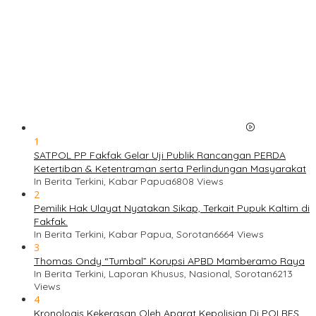
1
SATPOL PP Fakfak Gelar Uji Publik Rancangan PERDA
Ketertiban & Ketentraman serta Perlindungan Masyarakat
In Berita Terkini, Kabar Papua
6808 Views
2
Pemilik Hak Ulayat Nyatakan Sikap, Terkait Pupuk Kaltim di
Fakfak.
In Berita Terkini, Kabar Papua, Sorotan
6664 Views
3
Thomas Ondy “Tumbal” Korupsi APBD Mamberamo Raya
In Berita Terkini, Laporan Khusus, Nasional, Sorotan
6213
Views
4
Kronologis Kekerasan Oleh Aparat Kepolisian Di POLRES