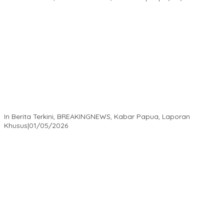
Isaak Semuel Boekorsjom: Tanah Adat Dirampas, Aparat Diduga
Lindungi Mafia, Kasus Kini Jadi Prioritas ATR/BPN
In Berita Terkini, BREAKINGNEWS, Kabar Papua, Laporan
Khusus
|
01/05/2026