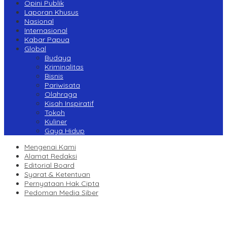
Opini Publik
Laporan Khusus
Nasional
Internasional
Kabar Papua
Global
Budaya
Kriminalitas
Bisnis
Pariwisata
Olahraga
Kisah Inspiratif
Tokoh
Kuliner
Gaya Hidup
Mengenai Kami
Alamat Redaksi
Editorial Board
Syarat & Ketentuan
Pernyataan Hak Cipta
Pedoman Media Siber