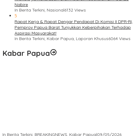
Nabire
In Berita Terkini, Nasional
6132 Views
5
Rapat Kerja & Rapat Dengar Pendapat Di Komisi II DPR-RI,
Pemprov Papua Barat Tunjukkan Keberpihakan Terhadap
Aspirasi Masyarakat!
In Berita Terkini, Kabar Papua, Laporan Khusus
6064 Views
Kabar Papua
Langkah Cepat Kapolres Sorong Kota Tindak Oknum Perwira
atas Dugaan Kekerasan Brutal Terhadap Anak
In Berita Terkini, BREAKINGNEWS, Kabar Papua
|
09/05/2026