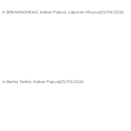
Isaak Semuel Boekorsjom Teriakkan Keadilan, Divkum Mabes
Polri Diminta Jadi Benteng Perlindungan Hukum
In BREAKINGNEWS, Kabar Papua, Laporan Khusus
|
23/04/2026
“MRP PBD dan Wakil Bupati Tambrauw Antar Warga Kembali ke
Kampung dengan Damai”
In Berita Terkini, Kabar Papua
|
23/03/2026