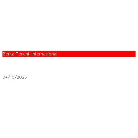
Berita Terkini
,
Internasional
PASTI Indonesia Kutuk Keras Tindakan Israel: Serangan Terhadap
Armada Bantuan Global Sumud Flotilla Adalah Kejahatan
Internasional
04/10/2025