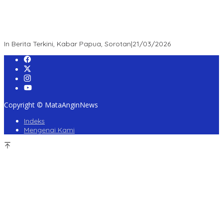
“Survei Etos: Publik Apresiasi Kepemimpinan Kapolda Papua
Barat Daya – Figur Mendengar, Melayani, dan Bekerja sebagai
Role Model Jajaran POLDA”
In Berita Terkini, Kabar Papua, Sorotan
|
21/03/2026
Copyright © MataAnginNews
Indeks
Mengenai Kami