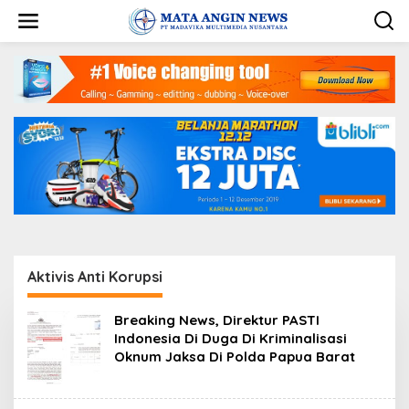
S
k
i
p
t
o
c
o
n
t
e
n
t
Aktivis Anti Korupsi
Breaking News, Direktur PASTI
Indonesia Di Duga Di Kriminalisasi
Oknum Jaksa Di Polda Papua Barat