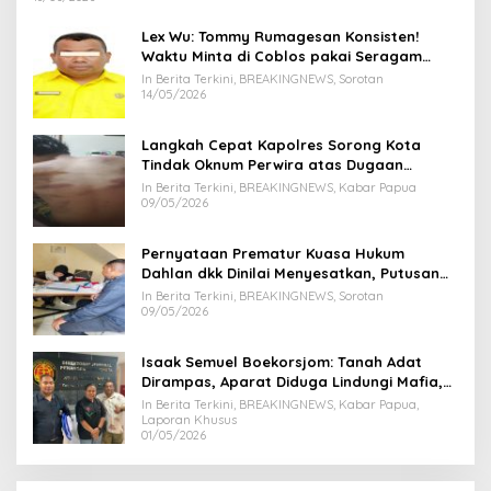
Lex Wu: Tommy Rumagesan Konsisten!
Waktu Minta di Coblos pakai Seragam
Kuning, Waktu MenCoblos Juga pakai Kaos
In Berita Terkini, BREAKINGNEWS, Sorotan
Kuning.
14/05/2026
Langkah Cepat Kapolres Sorong Kota
Tindak Oknum Perwira atas Dugaan
Kekerasan Brutal Terhadap Anak
In Berita Terkini, BREAKINGNEWS, Kabar Papua
09/05/2026
Pernyataan Prematur Kuasa Hukum
Dahlan dkk Dinilai Menyesatkan, Putusan
PK Isaak Boekorsjom Belum Dipublikasikan
In Berita Terkini, BREAKINGNEWS, Sorotan
09/05/2026
Isaak Semuel Boekorsjom: Tanah Adat
Dirampas, Aparat Diduga Lindungi Mafia,
Kasus Kini Jadi Prioritas ATR/BPN
In Berita Terkini, BREAKINGNEWS, Kabar Papua,
Laporan Khusus
01/05/2026