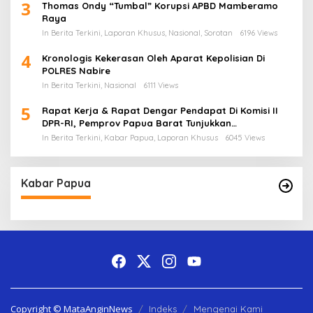
3
Thomas Ondy “Tumbal” Korupsi APBD Mamberamo
Raya
In Berita Terkini, Laporan Khusus, Nasional, Sorotan
6196 Views
4
Kronologis Kekerasan Oleh Aparat Kepolisian Di
POLRES Nabire
In Berita Terkini, Nasional
6111 Views
5
Rapat Kerja & Rapat Dengar Pendapat Di Komisi II
DPR-RI, Pemprov Papua Barat Tunjukkan
Keberpihakan Terhadap Aspirasi Masyarakat!
In Berita Terkini, Kabar Papua, Laporan Khusus
6045 Views
Kabar Papua
Copyright © MataAnginNews
Indeks
Mengenai Kami