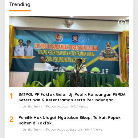
Trending
1
SATPOL PP Fakfak Gelar Uji Publik Rancangan PERDA
Ketertiban & Ketentraman serta Perlindungan
Masyarakat
In Berita Terkini, Kabar Papua
6787 Views
2
Pemilik Hak Ulayat Nyatakan Sikap, Terkait Pupuk
Kaltim di Fakfak.
In Berita Terkini, Kabar Papua, Sorotan
6647 Views