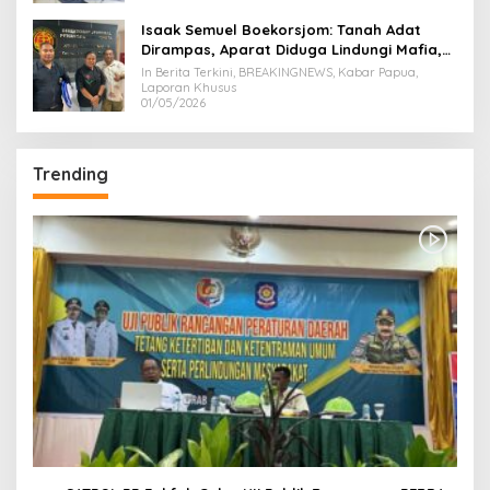
Isaak Semuel Boekorsjom: Tanah Adat
Dirampas, Aparat Diduga Lindungi Mafia,
Kasus Kini Jadi Prioritas ATR/BPN
In Berita Terkini, BREAKINGNEWS, Kabar Papua,
Laporan Khusus
01/05/2026
Trending