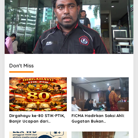
Don't Miss
Dirgahayu ke-80 STIK-PTIK,
FICMA Hadirkan Saksi Ahli:
Banjir Ucapan dari
Gugatan Bukan
Gubernur, Sekda hingga
SLAPP,Melainkan Upaya
Kapolda.
Pelurusan Informasi Asbes
Putih