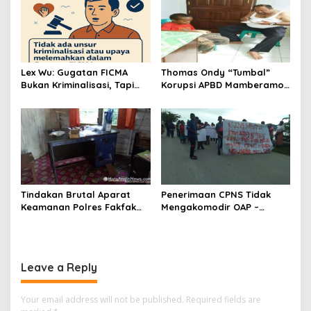
Lex Wu: Gugatan FICMA
Thomas Ondy “Tumbal”
Bukan Kriminalisasi, Tapi
Korupsi APBD Mamberamo
Upaya Meluruskan Fakta
Raya
Ilmiah!
Tindakan Brutal Aparat
Penerimaan CPNS Tidak
Keamanan Polres Fakfak
Mengakomodir OAP –
Dalam Penanganan Aksi 1
Peserta Tes Turun Jalan
Desember 2019
Leave a Reply
Your email address will not be published.
Required fields are