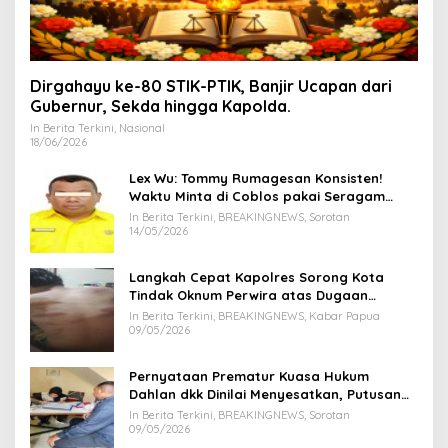
Dirgahayu ke-80 STIK-PTIK, Banjir Ucapan dari
Gubernur, Sekda hingga Kapolda.
In Berita Terkini, Nasional
18/06/2026
Lex Wu: Tommy Rumagesan Konsisten!
Waktu Minta di Coblos pakai Seragam
Kuning, Waktu MenCoblos Juga pakai Kaos
In Berita Terkini, BREAKINGNEWS, Sorotan
Kuning.
14/05/2026
Langkah Cepat Kapolres Sorong Kota
Tindak Oknum Perwira atas Dugaan
Kekerasan Brutal Terhadap Anak
In Berita Terkini, BREAKINGNEWS, Kabar Papua
09/05/2026
Pernyataan Prematur Kuasa Hukum
Dahlan dkk Dinilai Menyesatkan, Putusan
PK Isaak Boekorsjom Belum Dipublikasikan
In Berita Terkini, BREAKINGNEWS, Sorotan
09/05/2026