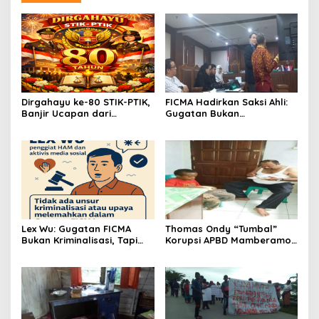
Dirgahayu ke-80 STIK-PTIK,
FICMA Hadirkan Saksi Ahli:
Banjir Ucapan dari
Gugatan Bukan
Gubernur, Sekda hingga
SLAPP,Melainkan Upaya
Kapolda.
Pelurusan Informasi Asbes
Putih
Lex Wu: Gugatan FICMA
Thomas Ondy “Tumbal”
Bukan Kriminalisasi, Tapi
Korupsi APBD Mamberamo
Upaya Meluruskan Fakta
Raya
Ilmiah!