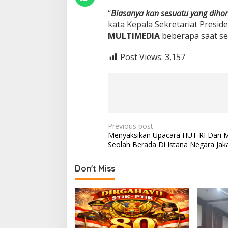
b
“
Biasanya kan sesuatu yang dihor
U
kata Kepala Sekretariat Presi
n
t
MULTIMEDIA
beberapa saat se
u
k
Post Views:
3,157
R
a
k
y
a
t
P
Previous post
Menyaksikan Upacara HUT RI Dari
o
Seolah Berada Di Istana Negara Jak
s
t
Don't Miss
n
a
v