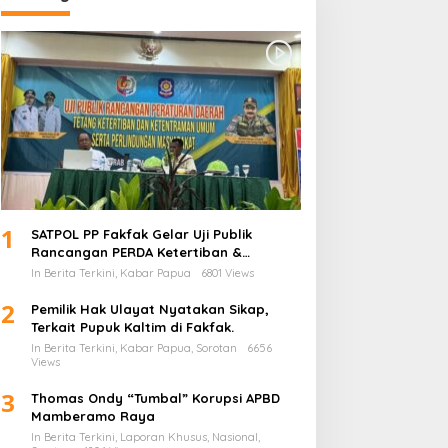
1
SATPOL PP Fakfak Gelar Uji Publik
Rancangan PERDA Ketertiban &
Ketentraman serta Perlindungan
In Berita Terkini, Kabar Papua
6801 Views
Masyarakat
2
Pemilik Hak Ulayat Nyatakan Sikap,
Terkait Pupuk Kaltim di Fakfak.
In Berita Terkini, Kabar Papua, Sorotan
6656
Views
3
Thomas Ondy “Tumbal” Korupsi APBD
Mamberamo Raya
In Berita Terkini, Laporan Khusus, Nasional,