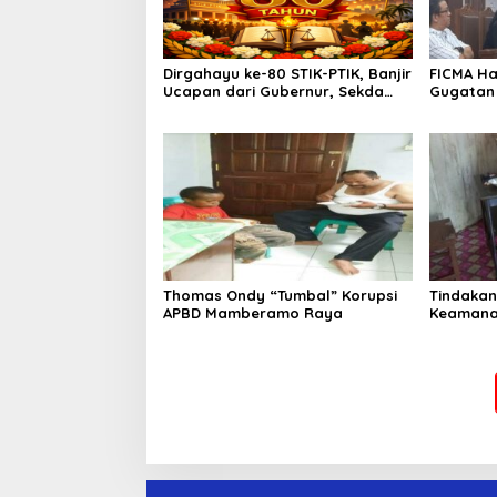
Dirgahayu ke-80 STIK-PTIK, Banjir
FICMA Had
Ucapan dari Gubernur, Sekda
Gugatan 
hingga Kapolda.
Upaya Pe
Asbes Pu
Thomas Ondy “Tumbal” Korupsi
Tindakan
APBD Mamberamo Raya
Keamanan
Penangan
2019