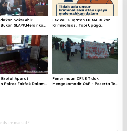
irkan Saksi Ahli:
Lex Wu: Gugatan FICMA Bukan
Bukan SLAPP,Melainkan
Kriminalisasi, Tapi Upaya
lurusan Informasi
Meluruskan Fakta Ilmiah!
tih
 Brutal Aparat
Penerimaan CPNS Tidak
 Polres Fakfak Dalam
Mengakomodir OAP – Peserta Tes
an Aksi 1 Desember
Turun Jalan
ields are marked
*