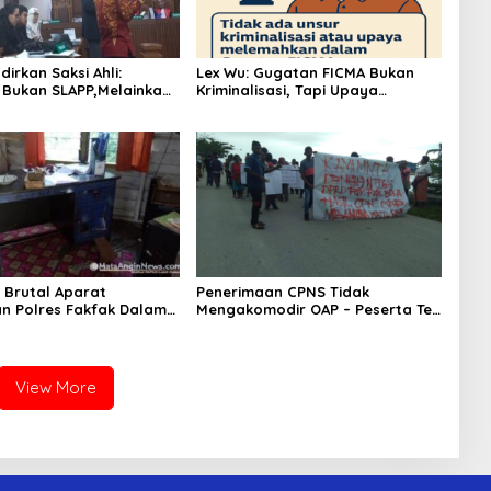
irkan Saksi Ahli:
Lex Wu: Gugatan FICMA Bukan
Bukan SLAPP,Melainkan
Kriminalisasi, Tapi Upaya
lurusan Informasi
Meluruskan Fakta Ilmiah!
tih
 Brutal Aparat
Penerimaan CPNS Tidak
 Polres Fakfak Dalam
Mengakomodir OAP – Peserta Tes
an Aksi 1 Desember
Turun Jalan
View More