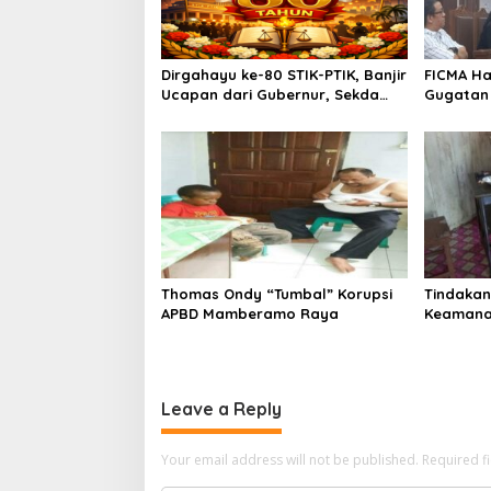
i
g
a
Dirgahayu ke-80 STIK-PTIK, Banjir
FICMA Had
t
Ucapan dari Gubernur, Sekda
Gugatan 
i
hingga Kapolda.
Upaya Pe
Asbes Pu
o
n
Thomas Ondy “Tumbal” Korupsi
Tindakan
APBD Mamberamo Raya
Keamanan
Penangan
2019
Leave a Reply
Your email address will not be published.
Required f