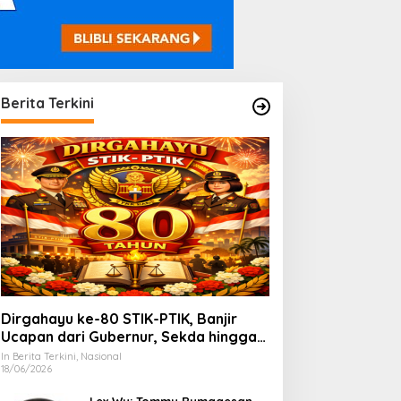
Berita Terkini
Dirgahayu ke-80 STIK-PTIK, Banjir
Ucapan dari Gubernur, Sekda hingga
Kapolda.
In Berita Terkini, Nasional
18/06/2026