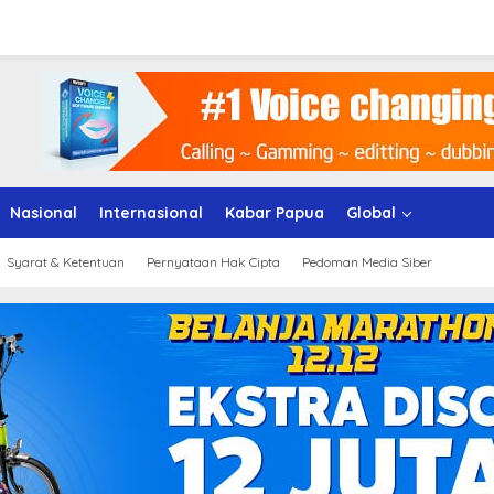
Nasional
Internasional
Kabar Papua
Global
Syarat & Ketentuan
Pernyataan Hak Cipta
Pedoman Media Siber