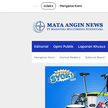
S
k
Indeks
Mengenai Kami
i
p
t
o
c
o
n
t
e
Editorial
Opini Publik
Laporan Khusus
n
t
Mengenai Kami
Alamat Redaksi
Editorial Board