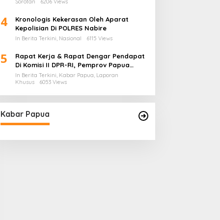
Sorotan
6206 Views
4
Kronologis Kekerasan Oleh Aparat
Kepolisian Di POLRES Nabire
In Berita Terkini, Nasional
6115 Views
5
Rapat Kerja & Rapat Dengar Pendapat
Di Komisi II DPR-RI, Pemprov Papua
Barat Tunjukkan Keberpihakan
In Berita Terkini, Kabar Papua, Laporan
Terhadap Aspirasi Masyarakat!
Khusus
6053 Views
Kabar Papua