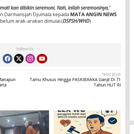
mati kan dibikin seremoni. Nah, inilah seremoninya,
”
den Darmansjah Djumala kepada
MATA ANGIN NEWS
belum arak-arakan dimulai.(
DSPSH/WHD
)
Follow Us
Next post
 Manapun
Tamu Khusus Hingga PASKIBRAKA Ganjil Di 71
arta
Tahun HUT RI