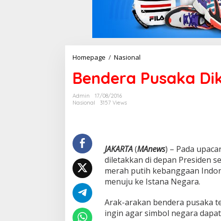
Homepage
/
Nasional
B
e
Bendera Pusaka Di
n
d
e
Admin
17/08/2016
r
Nasional
3157 Views
a
P
u
s
a
JAKARTA
(
MAnews
) – Pada upac
k
diletakkan di depan Presiden s
a
merah putih kebanggaan Indon
D
menuju ke Istana Negara.
i
k
i
Arak-arakan bendera pusaka t
r
ingin agar simbol negara dapat
a