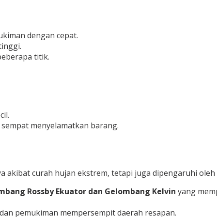
ukiman dengan cepat.
inggi.
beberapa titik.
il.
ak sempat menyelamatkan barang.
 akibat curah hujan ekstrem, tetapi juga dipengaruhi oleh f
mbang Rossby Ekuator dan Gelombang Kelvin
yang mempe
bun dan pemukiman mempersempit daerah resapan.