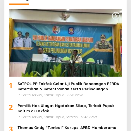
1
SATPOL PP Fakfak Gelar Uji Publik Rancangan PERDA
Ketertiban & Ketentraman serta Perlindungan
Masyarakat
In Berita Terkini, Kabar Papua
6778 Views
2
Pemilik Hak Ulayat Nyatakan Sikap, Terkait Pupuk
Kaltim di Fakfak.
In Berita Terkini, Kabar Papua, Sorotan
6642 Views
3
Thomas Ondy “Tumbal” Korupsi APBD Mamberamo