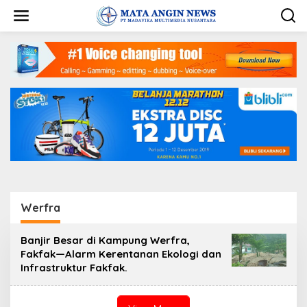
S
k
i
p
t
o
c
o
n
t
e
n
t
Werfra
Banjir Besar di Kampung Werfra,
Fakfak—Alarm Kerentanan Ekologi dan
Infrastruktur Fakfak.