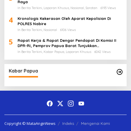
Raya
In Berita Terkini, Laporan Khusus, Nasional, Sorotan
6193 Views
4
Kronologis Kekerasan Oleh Aparat Kepolisian Di
POLRES Nabire
In Berita Terkini, Nasional
6106 Views
5
Rapat Kerja & Rapat Dengar Pendapat Di Komisi II
DPR-RI, Pemprov Papua Barat Tunjukkan
Keberpihakan Terhadap Aspirasi Masyarakat!
In Berita Terkini, Kabar Papua, Laporan Khusus
6042 Views
Kabar Papua
Copyright © MataAnginNews
Indeks
Mengenai Kami