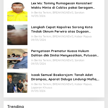
Lex Wu: Tommy Rumagesan Konsisten!
Waktu Minta di Coblos pakai Seragam
Kuning, Waktu MenCoblos Juga pakai Kaos
In Berita Terkini, BREAKINGNEWS, Sorotan
Kuning.
14/05/2026
Langkah Cepat Kapolres Sorong Kota
Tindak Oknum Perwira atas Dugaan
Kekerasan Brutal Terhadap Anak
In Berita Terkini, BREAKINGNEWS, Kabar Papua
09/05/2026
Pernyataan Prematur Kuasa Hukum
Dahlan dkk Dinilai Menyesatkan, Putusan
PK Isaak Boekorsjom Belum Dipublikasikan
In Berita Terkini, BREAKINGNEWS, Sorotan
09/05/2026
Isaak Semuel Boekorsjom: Tanah Adat
Dirampas, Aparat Diduga Lindungi Mafia,
Kasus Kini Jadi Prioritas ATR/BPN
In Berita Terkini, BREAKINGNEWS, Kabar Papua,
Laporan Khusus
01/05/2026
Trending