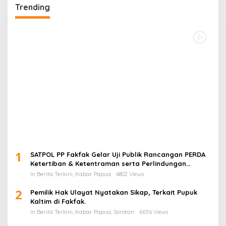
Trending
1
SATPOL PP Fakfak Gelar Uji Publik Rancangan PERDA
Ketertiban & Ketentraman serta Perlindungan
Masyarakat
In Berita Terkini, Kabar Papua
6802 Views
2
Pemilik Hak Ulayat Nyatakan Sikap, Terkait Pupuk
Kaltim di Fakfak.
In Berita Terkini, Kabar Papua, Sorotan
6656 Views