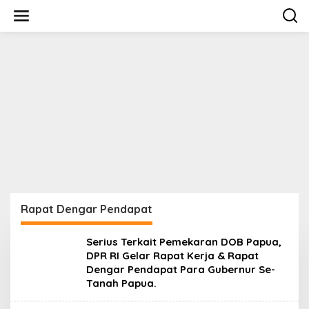
S
k
i
p
t
o
c
o
n
t
e
n
t
Rapat Dengar Pendapat
Serius Terkait Pemekaran DOB Papua,
DPR RI Gelar Rapat Kerja & Rapat
Dengar Pendapat Para Gubernur Se-
Tanah Papua.