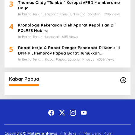
3
Thomas Ondy “Tumbal” Korupsi APBD Mamberamo
Raya
In Berita Terkini, Laporan Khusus, Nasional, Sorotan
6206 Views
4
Kronologis Kekerasan Oleh Aparat Kepolisian Di
POLRES Nabire
In Berita Terkini, Nasional
6115 Views
5
Rapat Kerja & Rapat Dengar Pendapat Di Komisi II
DPR-RI, Pemprov Papua Barat Tunjukkan
Keberpihakan Terhadap Aspirasi Masyarakat!
In Berita Terkini, Kabar Papua, Laporan Khusus
6056 Views
Kabar Papua
Copyright © MataAnginNews
Indeks
Mengenai Kami