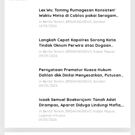
Lex Wu: Tommy Rumagesan Konsisten!
Waktu Minta di Coblos pakai Seragam
Kuning, Waktu MenCoblos Juga pakai Kaos
In Berita Terkini, BREAKINGNEWS, Sorotan
Kuning.
14/05/2026
Langkah Cepat Kapolres Sorong Kota
Tindak Oknum Perwira atas Dugaan
Kekerasan Brutal Terhadap Anak
In Berita Terkini, BREAKINGNEWS, Kabar Papua
09/05/2026
Pernyataan Prematur Kuasa Hukum
Dahlan dkk Dinilai Menyesatkan, Putusan
PK Isaak Boekorsjom Belum Dipublikasikan
In Berita Terkini, BREAKINGNEWS, Sorotan
09/05/2026
Isaak Semuel Boekorsjom: Tanah Adat
Dirampas, Aparat Diduga Lindungi Mafia,
Kasus Kini Jadi Prioritas ATR/BPN
In Berita Terkini, BREAKINGNEWS, Kabar Papua,
Laporan Khusus
01/05/2026