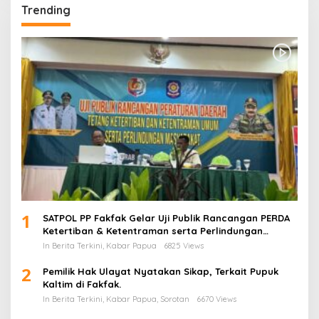
Trending
1
SATPOL PP Fakfak Gelar Uji Publik Rancangan PERDA
Ketertiban & Ketentraman serta Perlindungan
Masyarakat
In Berita Terkini, Kabar Papua
6825 Views
2
Pemilik Hak Ulayat Nyatakan Sikap, Terkait Pupuk
Kaltim di Fakfak.
In Berita Terkini, Kabar Papua, Sorotan
6670 Views