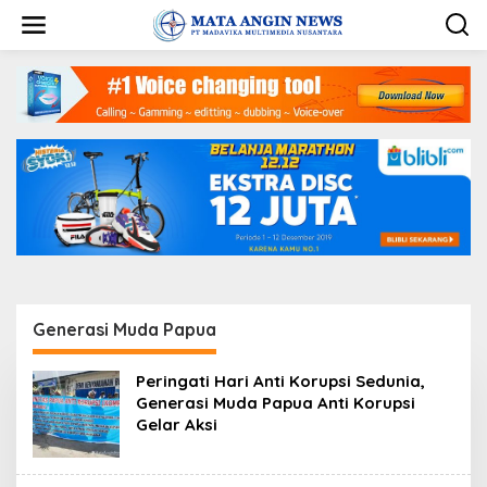
S
k
i
p
t
o
c
o
n
t
e
n
t
Generasi Muda Papua
Peringati Hari Anti Korupsi Sedunia,
Generasi Muda Papua Anti Korupsi
Gelar Aksi