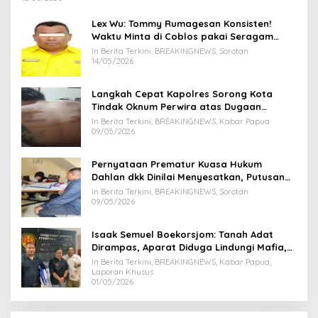
Lex Wu: Tommy Rumagesan Konsisten!
Waktu Minta di Coblos pakai Seragam
Kuning, Waktu MenCoblos Juga pakai Kaos
In Berita Terkini, BREAKINGNEWS, Sorotan
Kuning.
14/05/2026
Langkah Cepat Kapolres Sorong Kota
Tindak Oknum Perwira atas Dugaan
Kekerasan Brutal Terhadap Anak
In Berita Terkini, BREAKINGNEWS, Kabar Papua
09/05/2026
Pernyataan Prematur Kuasa Hukum
Dahlan dkk Dinilai Menyesatkan, Putusan
PK Isaak Boekorsjom Belum Dipublikasikan
In Berita Terkini, BREAKINGNEWS, Sorotan
09/05/2026
Isaak Semuel Boekorsjom: Tanah Adat
Dirampas, Aparat Diduga Lindungi Mafia,
Kasus Kini Jadi Prioritas ATR/BPN
In Berita Terkini, BREAKINGNEWS, Kabar Papua,
Laporan Khusus
01/05/2026