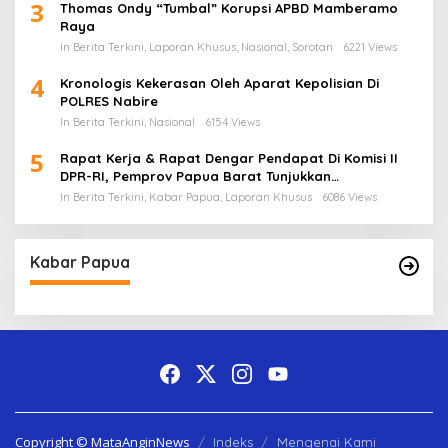
3
Thomas Ondy “Tumbal” Korupsi APBD Mamberamo
Raya
In Berita Terkini, Laporan Khusus, Nasional, Sorotan
6221 Views
4
Kronologis Kekerasan Oleh Aparat Kepolisian Di
POLRES Nabire
In Berita Terkini, Nasional
6154 Views
5
Rapat Kerja & Rapat Dengar Pendapat Di Komisi II
DPR-RI, Pemprov Papua Barat Tunjukkan
Keberpihakan Terhadap Aspirasi Masyarakat!
In Berita Terkini, Kabar Papua, Laporan Khusus
6086 Views
Kabar Papua
Copyright © MataAnginNews
Indeks
Mengenai Kami