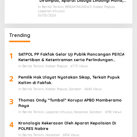
Dirampas, Aparat Diduga Lindungi Mafia,
Kasus Kini Jadi Prioritas ATR/BPN
In Berita Terkini, BREAKINGNEWS, Kabar Papua,
Laporan Khusus
01/05/2026
Trending
1
SATPOL PP Fakfak Gelar Uji Publik Rancangan PERDA
Ketertiban & Ketentraman serta Perlindungan
Masyarakat
In Berita Terkini, Kabar Papua
6775 Views
2
Pemilik Hak Ulayat Nyatakan Sikap, Terkait Pupuk
Kaltim di Fakfak.
In Berita Terkini, Kabar Papua, Sorotan
6640 Views
3
Thomas Ondy “Tumbal” Korupsi APBD Mamberamo
Raya
In Berita Terkini, Laporan Khusus, Nasional, Sorotan
6190 Views
4
Kronologis Kekerasan Oleh Aparat Kepolisian Di
POLRES Nabire
In Berita Terkini, Nasional
6104 Views