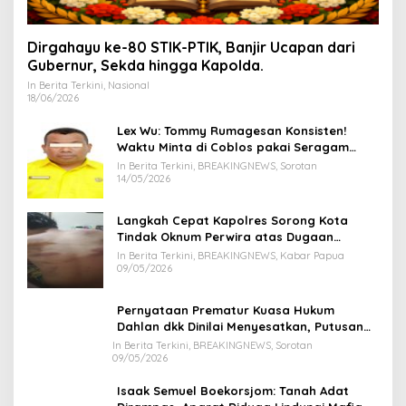
Dirgahayu ke-80 STIK-PTIK, Banjir Ucapan dari
Gubernur, Sekda hingga Kapolda.
In Berita Terkini, Nasional
18/06/2026
Lex Wu: Tommy Rumagesan Konsisten!
Waktu Minta di Coblos pakai Seragam
Kuning, Waktu MenCoblos Juga pakai Kaos
In Berita Terkini, BREAKINGNEWS, Sorotan
Kuning.
14/05/2026
Langkah Cepat Kapolres Sorong Kota
Tindak Oknum Perwira atas Dugaan
Kekerasan Brutal Terhadap Anak
In Berita Terkini, BREAKINGNEWS, Kabar Papua
09/05/2026
Pernyataan Prematur Kuasa Hukum
Dahlan dkk Dinilai Menyesatkan, Putusan
PK Isaak Boekorsjom Belum Dipublikasikan
In Berita Terkini, BREAKINGNEWS, Sorotan
09/05/2026
Isaak Semuel Boekorsjom: Tanah Adat