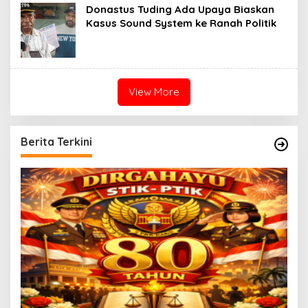
i
Donastus Tuding Ada Upaya Biaskan
n
Kasus Sound System ke Ranah Politik
N
e
w
s
View More
Berita Terkini