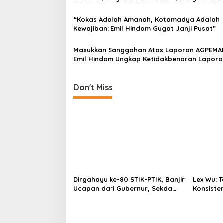
Tuntut Musprov Ulang”!
a
“Kokas Adalah Amanah, Kotamadya Adalah
t
Kewajiban: Emil Hindom Gugat Janji Pusat”
i
Masukkan Sanggahan Atas Laporan AGPEMA
o
Emil Hindom Ungkap Ketidakbenaran Lapora
n
AGPEMARU dan Kerugian Tambang Ilegal
Don't Miss
Dirgahayu ke-80 STIK-PTIK, Banjir
Lex Wu:
Ucapan dari Gubernur, Sekda
Konsiste
hingga Kapolda.
pakai Se
MenCoblo
Kuning.