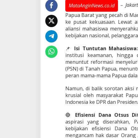
a
– Jakar
MataAnginNews.co.id
n
Papua Barat yang pecah di Ma
D
i
ke pusat kekuasaan. Lewat ak
s
aliansi mahasiswa menyerahk
e
kebijakan nasional, pelanggaran
r
a
📌
Isi Tuntutan Mahasiswa:
h
k
institusi keamanan, hingga
a
menuntut reformasi menyeluru
n
(PSN) di Tanah Papua, menunt
,
peran mama-mama Papua dalam
P
A
S
Namun, di balik sorotan aksi 
T
krusial oleh masyarakat Papu
I
Indonesia ke DPR dan Presiden
I
n
🔴
Efisiensi Dana Otsus Di
d
o
aspirasi yang diserahkan, 
n
kebijakan efisiensi Dana Ot
e
mengancam hak dasar Orang A
s