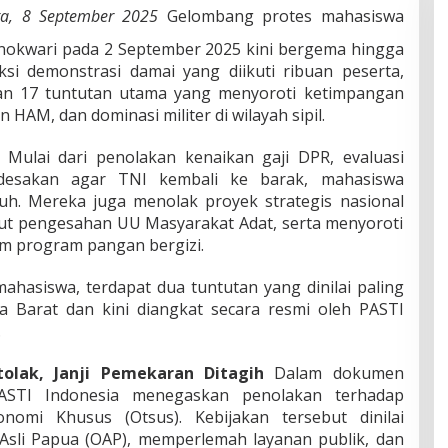
ta, 8 September 2025
Gelombang protes mahasiswa
nokwari pada 2 September 2025 kini bergema hingga
si demonstrasi damai yang diikuti ribuan peserta,
an 17 tuntutan utama yang menyoroti ketimpangan
 HAM, dan dominasi militer di wilayah sipil.
Mulai dari penolakan kenaikan gaji DPR, evaluasi
 desakan agar TNI kembali ke barak, mahasiswa
h. Mereka juga menolak proyek strategis nasional
ut pengesahan UU Masyarakat Adat, serta menyoroti
 program pangan bergizi.
mahasiswa, terdapat dua tuntutan yang dinilai paling
a Barat dan kini diangkat secara resmi oleh PASTI
.
tolak, Janji Pemekaran Ditagih
Dalam dokumen
PASTI Indonesia menegaskan penolakan terhadap
onomi Khusus (Otsus). Kebijakan tersebut dinilai
sli Papua (OAP), memperlemah layanan publik, dan