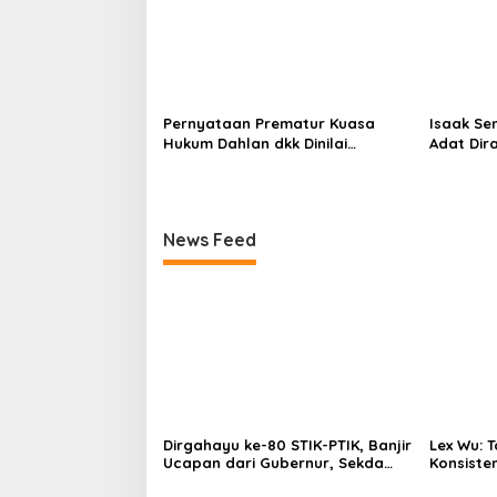
Pernyataan Prematur Kuasa
Isaak Se
Hukum Dahlan dkk Dinilai
Adat Dir
Menyesatkan, Putusan PK Isaak
Lindungi 
Boekorsjom Belum Dipublikasikan
Priorita
News Feed
Dirgahayu ke-80 STIK-PTIK, Banjir
Lex Wu:
Ucapan dari Gubernur, Sekda
Konsiste
hingga Kapolda.
pakai Se