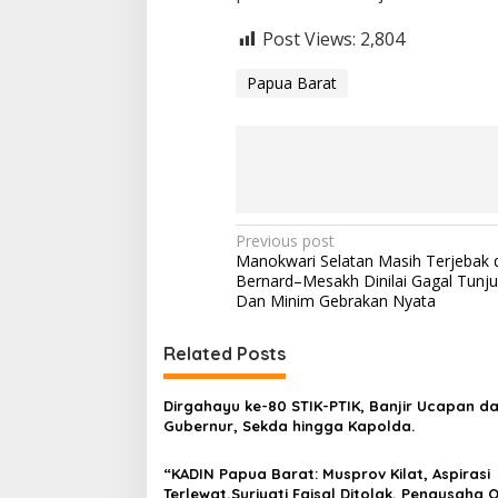
s
Post Views:
2,804
i
d
e
Papua Barat
n
P
Previous post
Manokwari Selatan Masih Terjebak di
o
Bernard–Mesakh Dinilai Gagal Tunj
s
Dan Minim Gebrakan Nyata
t
Related Posts
n
a
Dirgahayu ke-80 STIK-PTIK, Banjir Ucapan da
v
Gubernur, Sekda hingga Kapolda.
i
“KADIN Papua Barat: Musprov Kilat, Aspirasi
g
Terlewat,Suriyati Faisal Ditolak, Pengusaha 