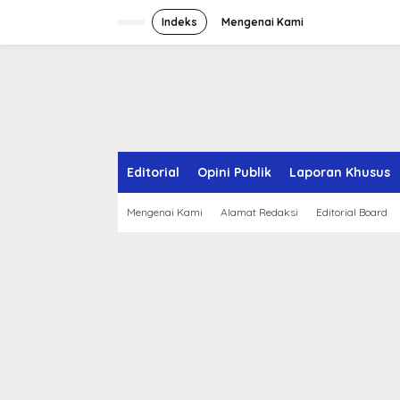
S
k
Indeks
Mengenai Kami
i
p
t
o
c
o
n
t
e
Editorial
Opini Publik
Laporan Khusus
n
t
Mengenai Kami
Alamat Redaksi
Editorial Board