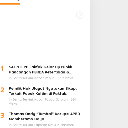
1
SATPOL PP Fakfak Gelar Uji Publik
Rancangan PERDA Ketertiban &
Ketentraman serta Perlindungan
In Berita Terkini, Kabar Papua
6782 Views
Masyarakat
2
Pemilik Hak Ulayat Nyatakan Sikap,
Terkait Pupuk Kaltim di Fakfak.
In Berita Terkini, Kabar Papua, Sorotan
6644
Views
3
Thomas Ondy “Tumbal” Korupsi APBD
Mamberamo Raya
In Berita Terkini, Laporan Khusus, Nasional,