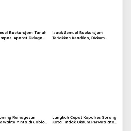
muel Boekorsjom: Tanah
Isaak Semuel Boekorsjom
ampas, Aparat Diduga
Teriakkan Keadilan, Divkum
Mafia, Kasus Kini Jadi
Mabes Polri Diminta Jadi
s ATR/BPN
Benteng Perlindungan Hukum
 Tommy Rumagesan
Langkah Cepat Kapolres Sorong
n! Waktu Minta di Coblos
Kota Tindak Oknum Perwira atas
ragam Kuning, Waktu
Dugaan Kekerasan Brutal