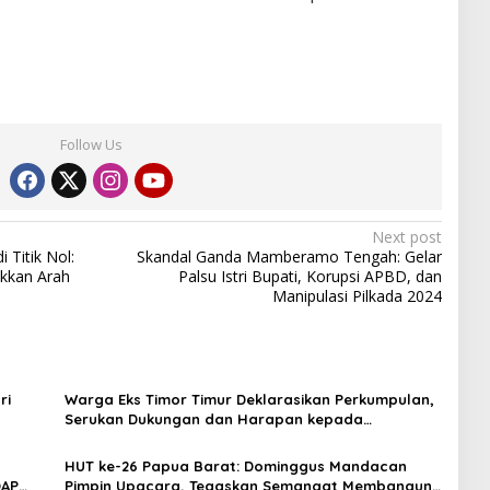
Follow Us
Next post
 Titik Nol:
Skandal Ganda Mamberamo Tengah: Gelar
ukkan Arah
Palsu Istri Bupati, Korupsi APBD, dan
Manipulasi Pilkada 2024
ri
Warga Eks Timor Timur Deklarasikan Perkumpulan,
Serukan Dukungan dan Harapan kepada
Pemerintah
HUT ke-26 Papua Barat: Dominggus Mandacan
OAP
Pimpin Upacara, Tegaskan Semangat Membangun