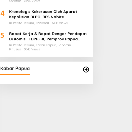
Sorotan
6194 Views
4
Kronologis Kekerasan Oleh Aparat
Kepolisian Di POLRES Nabire
In Berita Terkini, Nasional
6108 Views
5
Rapat Kerja & Rapat Dengar Pendapat
Di Komisi II DPR-RI, Pemprov Papua
Barat Tunjukkan Keberpihakan
In Berita Terkini, Kabar Papua, Laporan
Terhadap Aspirasi Masyarakat!
Khusus
6043 Views
Kabar Papua