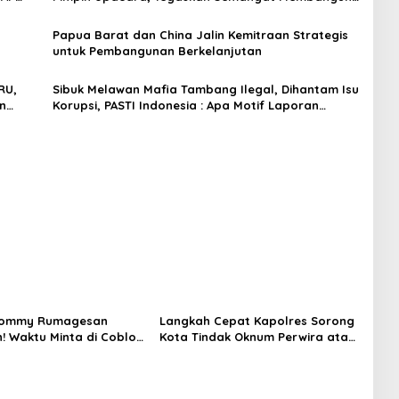
dengan Hati dan Kasih
Papua Barat dan China Jalin Kemitraan Strategis
untuk Pembangunan Berkelanjutan
RU,
Sibuk Melawan Mafia Tambang Ilegal, Dihantam Isu
n
Korupsi, PASTI Indonesia : Apa Motif Laporan
AGPEMARU?
 Tommy Rumagesan
Langkah Cepat Kapolres Sorong
n! Waktu Minta di Coblos
Kota Tindak Oknum Perwira atas
ragam Kuning, Waktu
Dugaan Kekerasan Brutal
s Juga pakai Kaos
Terhadap Anak