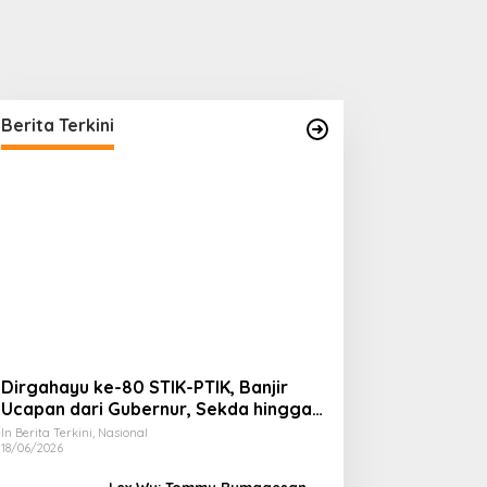
Berita Terkini
Dirgahayu ke-80 STIK-PTIK, Banjir
Ucapan dari Gubernur, Sekda hingga
Kapolda.
In Berita Terkini, Nasional
18/06/2026