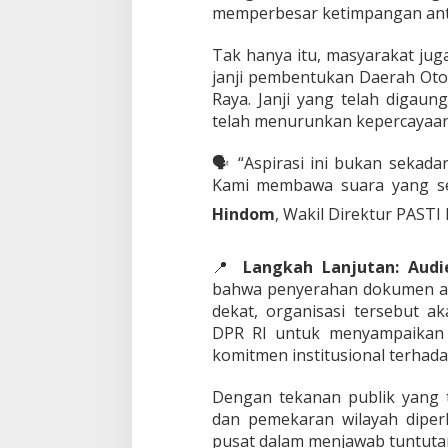
memperbesar ketimpangan ant
i
a
B
Tak hanya itu, masyarakat ju
a
janji pembentukan Daerah Oto
w
Raya. Janji yang telah digaun
a
telah menurunkan kepercayaan
A
s
p
🗣️ “Aspirasi ini bukan sekada
i
Kami membawa suara yang sel
r
a
Hindom
, Wakil Direktur PASTI
s
i
📍
Langkah Lanjutan: Audi
k
e
bahwa penyerahan dokumen asp
D
dekat, organisasi tersebut 
P
DPR RI untuk menyampaikan 
R
komitmen institusional terhada
d
a
n
Dengan tekanan publik yang t
P
dan pemekaran wilayah diperk
r
pusat dalam menjawab tuntutan
e