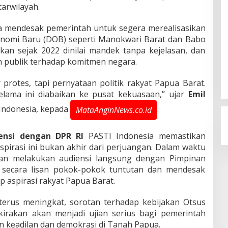
arwilayah.
ga mendesak pemerintah untuk segera merealisasikan
nomi Baru (DOB) seperti Manokwari Barat dan Babo
gkan sejak 2022 dinilai mandek tanpa kejelasan, dan
 publik terhadap komitmen negara.
r protes, tapi pernyataan politik rakyat Papua Barat.
ama ini diabaikan ke pusat kekuasaan,” ujar
Emil
 Indonesia, kepada
.
MataAnginNews.co.id
ensi dengan DPR RI
PASTI Indonesia memastikan
irasi ini bukan akhir dari perjuangan. Dalam waktu
akan melakukan audiensi langsung dengan Pimpinan
secara lisan pokok-pokok tuntutan dan mendesak
p aspirasi rakyat Papua Barat.
erus meningkat, sorotan terhadap kebijakan Otsus
irakan akan menjadi ujian serius bagi pemerintah
 keadilan dan demokrasi di Tanah Papua.