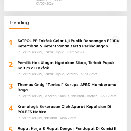
01/05/2026
Trending
1
SATPOL PP Fakfak Gelar Uji Publik Rancangan PERDA
Ketertiban & Ketentraman serta Perlindungan
Masyarakat
In Berita Terkini, Kabar Papua
6825 Views
2
Pemilik Hak Ulayat Nyatakan Sikap, Terkait Pupuk
Kaltim di Fakfak.
In Berita Terkini, Kabar Papua, Sorotan
6670 Views
3
Thomas Ondy “Tumbal” Korupsi APBD Mamberamo
Raya
In Berita Terkini, Laporan Khusus, Nasional, Sorotan
6221 Views
4
Kronologis Kekerasan Oleh Aparat Kepolisian Di
POLRES Nabire
In Berita Terkini, Nasional
6156 Views
5
Rapat Kerja & Rapat Dengar Pendapat Di Komisi II