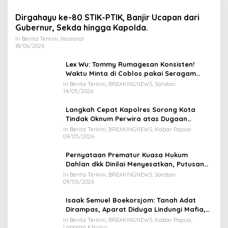
Dirgahayu ke-80 STIK-PTIK, Banjir Ucapan dari
Gubernur, Sekda hingga Kapolda.
In Berita Terkini, Nasional
18/06/2026
Lex Wu: Tommy Rumagesan Konsisten!
Waktu Minta di Coblos pakai Seragam
Kuning, Waktu MenCoblos Juga pakai Kaos
In Berita Terkini, BREAKINGNEWS, Sorotan
14/05/2026
Kuning.
Langkah Cepat Kapolres Sorong Kota
Tindak Oknum Perwira atas Dugaan
Kekerasan Brutal Terhadap Anak
In Berita Terkini, BREAKINGNEWS, Kabar Papua
09/05/2026
Pernyataan Prematur Kuasa Hukum
Dahlan dkk Dinilai Menyesatkan, Putusan
PK Isaak Boekorsjom Belum Dipublikasikan
In Berita Terkini, BREAKINGNEWS, Sorotan
09/05/2026
Isaak Semuel Boekorsjom: Tanah Adat
Dirampas, Aparat Diduga Lindungi Mafia,
Kasus Kini Jadi Prioritas ATR/BPN
In Berita Terkini, BREAKINGNEWS, Kabar Papua,
Laporan Khusus