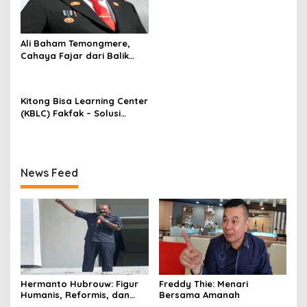
Arfak.
Ali Baham Temongmere,
Cahaya Fajar dari Balik
Gunung Mbaham
Kitong Bisa Learning Center
(KBLC) Fakfak – Solusi
Ampuh Entrepreneurship
Berbasis Bahasa Inggris
Bagi Generasi Mbaham
News Feed
Hermanto Hubrouw: Figur
Freddy Thie: Menari
Humanis, Reformis, dan
Bersama Amanah
Pembina Generasi Muda