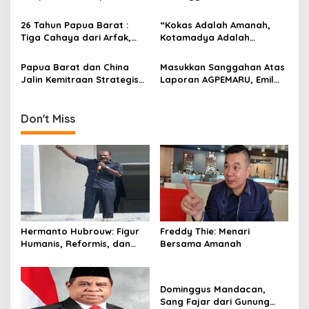
Terlewat,Suriyati Faisal
Pimpin Upacara, Tegaskan
Ditolak, Pengusaha OAP
Semangat Membangun
26 Tahun Papua Barat :
“Kokas Adalah Amanah,
Tuntut Musprov Ulang”!
dengan Hati dan Kasih
Tiga Cahaya dari Arfak,
Kotamadya Adalah
Kaimana, dan Mbaham-
Kewajiban: Emil Hindom
Matta Menyalakan
Gugat Janji Pusat”
Papua Barat dan China
Masukkan Sanggahan Atas
Harapan Tanah Papua
Jalin Kemitraan Strategis
Laporan AGPEMARU, Emil
untuk Pembangunan
Hindom Ungkap
Berkelanjutan
Ketidakbenaran Laporan
AGPEMARU dan Kerugian
Don't Miss
Tambang Ilegal
Hermanto Hubrouw: Figur
Freddy Thie: Menari
Humanis, Reformis, dan
Bersama Amanah
Pembina Generasi Muda
Fakfak
Dominggus Mandacan,
Sang Fajar dari Gunung