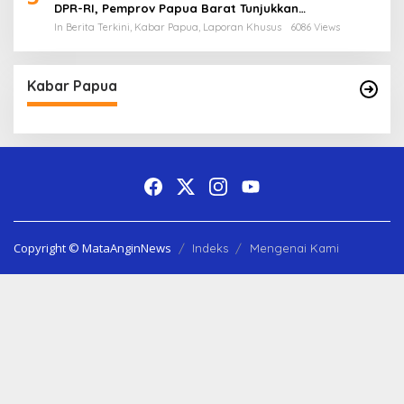
DPR-RI, Pemprov Papua Barat Tunjukkan
Keberpihakan Terhadap Aspirasi Masyarakat!
In Berita Terkini, Kabar Papua, Laporan Khusus
6086 Views
Kabar Papua
Copyright © MataAnginNews
Indeks
Mengenai Kami