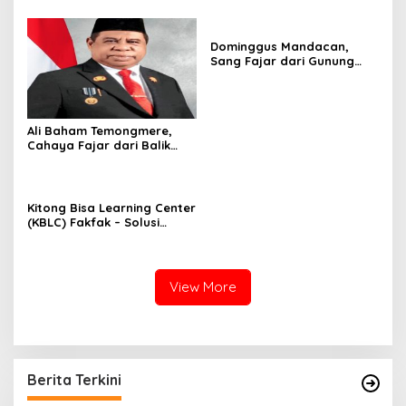
Fakfak
Dominggus Mandacan,
Sang Fajar dari Gunung
Arfak.
Ali Baham Temongmere,
Cahaya Fajar dari Balik
Gunung Mbaham
Kitong Bisa Learning Center
(KBLC) Fakfak – Solusi
Ampuh Entrepreneurship
Berbasis Bahasa Inggris
Bagi Generasi Mbaham
View More
Berita Terkini