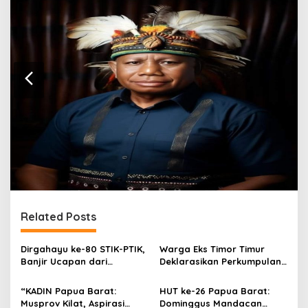
Related Posts
Dirgahayu ke-80 STIK-PTIK,
Warga Eks Timor Timur
Banjir Ucapan dari
Deklarasikan Perkumpulan,
Gubernur, Sekda hingga
Serukan Dukungan dan
Kapolda.
Harapan kepada
“KADIN Papua Barat:
HUT ke-26 Papua Barat:
Pemerintah
Musprov Kilat, Aspirasi
Dominggus Mandacan