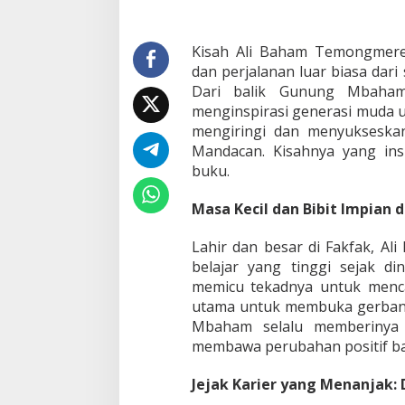
e
m
o
Kisah Ali Baham Temongmere 
n
dan perjalanan luar biasa dar
g
Dari balik Gunung Mbaham
m
menginspirasi generasi muda unt
e
mengiringi dan menyukseska
r
e
Mandacan. Kisahnya yang insp
,
buku.
C
a
Masa Kecil dan Bibit Impian
h
a
y
Lahir dan besar di Fakfak, 
a
belajar yang tinggi sejak di
F
memicu tekadnya untuk mencar
a
utama untuk membuka gerbang 
j
Mbaham selalu memberinya
a
r
membawa perubahan positif bag
d
a
Jejak Karier yang Menanjak:
r