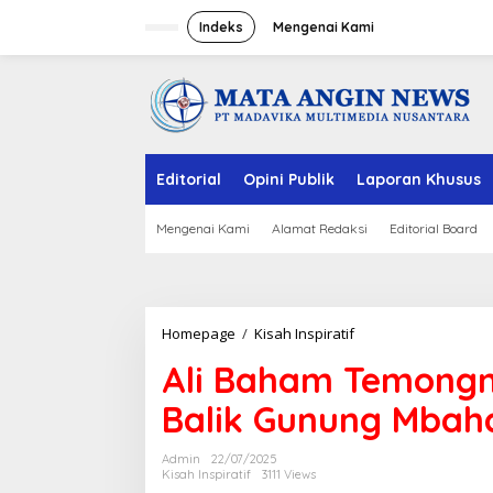
S
k
Indeks
Mengenai Kami
i
p
t
o
c
o
n
Editorial
Opini Publik
Laporan Khusus
t
e
n
Mengenai Kami
Alamat Redaksi
Editorial Board
t
Homepage
/
Kisah Inspiratif
A
l
Ali Baham Temongm
i
B
Balik Gunung Mba
a
h
a
Admin
22/07/2025
m
Kisah Inspiratif
3111 Views
T