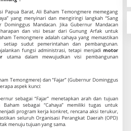
vinsi Papua Barat, Ali Baham Temongmere memegang
aya” yang menyinari dan mengiringi langkah “Sang
ur Dominggus Mandacan. Jika Gubernur Mandacan
harapan dan visi besar dari Gunung Arfak untuk
 Baham Temongmere adalah cahaya yang memastikan
gi setiap sudut pemerintahan dan pembangunan.
lankan fungsi administrasi, tetapi menjadi
motor
r
utama dalam mewujudkan visi pembangunan
 Baham Temongmere) dan “Fajar” (Gubernur Dominggus
erapa aspek kunci:
bernur sebagai “Fajar” menetapkan arah dan tujuan
i Baham sebagai “Cahaya” memiliki tugas untuk
enjadi program kerja konkret, rencana aksi terukur,
mastikan seluruh Organisasi Perangkat Daerah (OPD)
ak menuju tujuan yang sama.