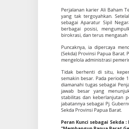
i
B
Perjalanan karier Ali Baham 
a
yang tak tergoyahkan. Setela
l
i
sebagai Aparatur Sipil Nega
k
berbagai posisi, mengumpul
G
birokrasi, dan terus mengas
u
n
Puncaknya, ia dipercaya mend
u
n
(Sekda) Provinsi Papua Barat. 
g
mengelola administrasi pemeri
M
b
Tidak berhenti di situ, ke
a
semakin besar. Pada periode 
h
a
diamanahi tugas sebagai Penja
m
jawab besar yang menunjuk
stabilitas dan keberlanjutan
jabatannya sebagai Pj. Guber
Sekda Provinsi Papua Barat.
Peran Kunci sebagai Sekda :
“Membangun Papua Barat Ge