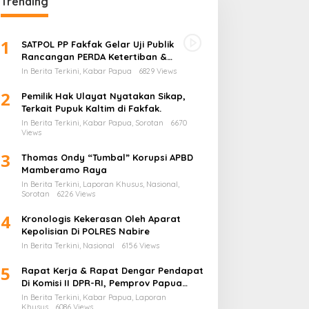
Trending
1
SATPOL PP Fakfak Gelar Uji Publik
Rancangan PERDA Ketertiban &
Ketentraman serta Perlindungan
In Berita Terkini, Kabar Papua
6829 Views
Masyarakat
2
Pemilik Hak Ulayat Nyatakan Sikap,
Terkait Pupuk Kaltim di Fakfak.
In Berita Terkini, Kabar Papua, Sorotan
6670
Views
3
Thomas Ondy “Tumbal” Korupsi APBD
Mamberamo Raya
In Berita Terkini, Laporan Khusus, Nasional,
Sorotan
6226 Views
4
Kronologis Kekerasan Oleh Aparat
Kepolisian Di POLRES Nabire
In Berita Terkini, Nasional
6156 Views
5
Rapat Kerja & Rapat Dengar Pendapat
Di Komisi II DPR-RI, Pemprov Papua
Barat Tunjukkan Keberpihakan
In Berita Terkini, Kabar Papua, Laporan
Terhadap Aspirasi Masyarakat!
Khusus
6086 Views