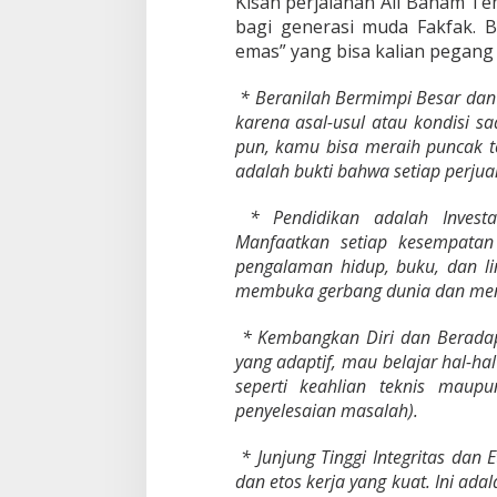
Kisah perjalanan Ali Baham Te
bagi generasi muda Fakfak. B
emas” yang bisa kalian pegang
* Beranilah Bermimpi Besar dan
karena asal-usul atau kondisi s
pun, kamu bisa meraih puncak 
adalah bukti bahwa setiap perjua
* Pendidikan adalah Investasi
Manfaatkan setiap kesempatan
pengalaman hidup, buku, dan li
membuka gerbang dunia dan men
* Kembangkan Diri dan Beradapta
yang adaptif, mau belajar hal-ha
seperti keahlian teknis maupu
penyelesaian masalah).
* Junjung Tinggi Integritas dan 
dan etos kerja yang kuat. Ini ad