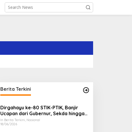
Berita Terkini
Dirgahayu ke-80 STIK-PTIK, Banjir
Ucapan dari Gubernur, Sekda hingga
Kapolda.
In Berita Terkini, Nasional
18/06/2026