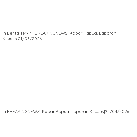
Isaak Semuel Boekorsjom: Tanah Adat Dirampas, Aparat Diduga
Lindungi Mafia, Kasus Kini Jadi Prioritas ATR/BPN
In Berita Terkini, BREAKINGNEWS, Kabar Papua, Laporan
Khusus
|
01/05/2026
Isaak Semuel Boekorsjom Teriakkan Keadilan, Divkum Mabes
Polri Diminta Jadi Benteng Perlindungan Hukum
In BREAKINGNEWS, Kabar Papua, Laporan Khusus
|
23/04/2026