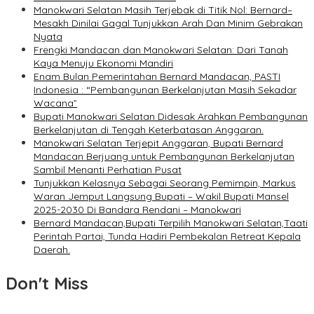
Manokwari Selatan Masih Terjebak di Titik Nol: Bernard–
Mesakh Dinilai Gagal Tunjukkan Arah Dan Minim Gebrakan
Nyata
Frengki Mandacan dan Manokwari Selatan: Dari Tanah
Kaya Menuju Ekonomi Mandiri
Enam Bulan Pemerintahan Bernard Mandacan, PASTI
Indonesia : “Pembangunan Berkelanjutan Masih Sekadar
Wacana”
Bupati Manokwari Selatan Didesak Arahkan Pembangunan
Berkelanjutan di Tengah Keterbatasan Anggaran.
Manokwari Selatan Terjepit Anggaran, Bupati Bernard
Mandacan Berjuang untuk Pembangunan Berkelanjutan
Sambil Menanti Perhatian Pusat
Tunjukkan Kelasnya Sebagai Seorang Pemimpin, Markus
Waran Jemput Langsung Bupati – Wakil Bupati Mansel
2025-2030 Di Bandara Rendani – Manokwari
Bernard Mandacan,Bupati Terpilih Manokwari Selatan,Taati
Perintah Partai, Tunda Hadiri Pembekalan Retreat Kepala
Daerah.
Don't Miss