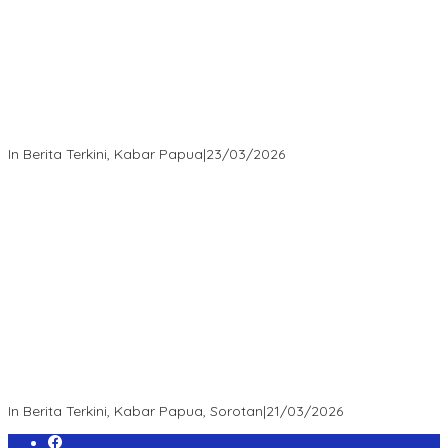
“MRP PBD dan Wakil Bupati Tambrauw Antar Warga Kembali ke
Kampung dengan Damai”
In Berita Terkini, Kabar Papua
|
23/03/2026
“Survei Etos: Publik Apresiasi Kepemimpinan Kapolda Papua
Barat Daya – Figur Mendengar, Melayani, dan Bekerja sebagai
Role Model Jajaran POLDA”
In Berita Terkini, Kabar Papua, Sorotan
|
21/03/2026