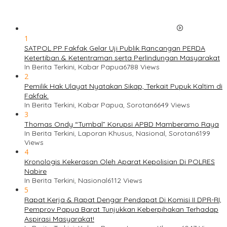
1
SATPOL PP Fakfak Gelar Uji Publik Rancangan PERDA
Ketertiban & Ketentraman serta Perlindungan Masyarakat
In Berita Terkini, Kabar Papua
6788 Views
2
Pemilik Hak Ulayat Nyatakan Sikap, Terkait Pupuk Kaltim di
Fakfak.
In Berita Terkini, Kabar Papua, Sorotan
6649 Views
3
Thomas Ondy “Tumbal” Korupsi APBD Mamberamo Raya
In Berita Terkini, Laporan Khusus, Nasional, Sorotan
6199
Views
4
Kronologis Kekerasan Oleh Aparat Kepolisian Di POLRES
Nabire
In Berita Terkini, Nasional
6112 Views
5
Rapat Kerja & Rapat Dengar Pendapat Di Komisi II DPR-RI,
Pemprov Papua Barat Tunjukkan Keberpihakan Terhadap
Aspirasi Masyarakat!