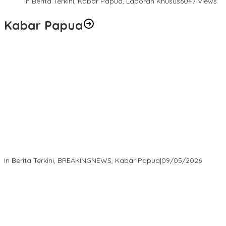
In Berita Terkini, Kabar Papua, Laporan Khusus
6047 Views
Kabar Papua
Langkah Cepat Kapolres Sorong Kota Tindak Oknum Perwira
atas Dugaan Kekerasan Brutal Terhadap Anak
In Berita Terkini, BREAKINGNEWS, Kabar Papua
|
09/05/2026