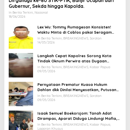
Dirgahayu ke-80 STIK-PTIK, Banjir Ucapan dari
Gubernur, Sekda hingga Kapolda.
In Berita Terkini, Nasional
18/06/2026
Lex Wu: Tommy Rumagesan Konsisten!
Waktu Minta di Coblos pakai Seragam
Kuning, Waktu MenCoblos Juga pakai Kaos
In Berita Terkini, BREAKINGNEWS, Sorotan
Kuning.
14/05/2026
Langkah Cepat Kapolres Sorong Kota
Tindak Oknum Perwira atas Dugaan
Kekerasan Brutal Terhadap Anak
In Berita Terkini, BREAKINGNEWS, Kabar Papua
09/05/2026
Pernyataan Prematur Kuasa Hukum
Dahlan dkk Dinilai Menyesatkan, Putusan
PK Isaak Boekorsjom Belum Dipublikasikan
In Berita Terkini, BREAKINGNEWS, Sorotan
09/05/2026
Isaak Semuel Boekorsjom: Tanah Adat
Dirampas, Aparat Diduga Lindungi Mafia,
Kasus Kini Jadi Prioritas ATR/BPN
In Berita Terkini, BREAKINGNEWS, Kabar Papua,
Laporan Khusus