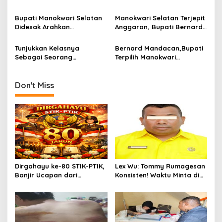
Tanah Kaya Menuju
Indonesia : “Pembangunan
Ekonomi Mandiri
Berkelanjutan Masih
Bupati Manokwari Selatan
Manokwari Selatan Terjepit
Sekadar Wacana”
Didesak Arahkan
Anggaran, Bupati Bernard
Pembangunan
Mandacan Berjuang untuk
Berkelanjutan di Tengah
Pembangunan
Tunjukkan Kelasnya
Bernard Mandacan,Bupati
Keterbatasan Anggaran.
Berkelanjutan Sambil
Sebagai Seorang
Terpilih Manokwari
Menanti Perhatian Pusat
Pemimpin, Markus Waran
Selatan,Taati Perintah
Jemput Langsung Bupati –
Partai, Tunda Hadiri
Wakil Bupati Mansel 2025-
Pembekalan Retreat
Don't Miss
2030 Di Bandara Rendani –
Kepala Daerah.
Manokwari
Dirgahayu ke-80 STIK-PTIK,
Lex Wu: Tommy Rumagesan
Banjir Ucapan dari
Konsisten! Waktu Minta di
Gubernur, Sekda hingga
Coblos pakai Seragam
Kapolda.
Kuning, Waktu MenCoblos
Juga pakai Kaos Kuning.