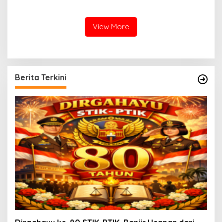
Mafia, Kasus Kini Jadi
Benteng Perlindungan
Prioritas ATR/BPN
Hukum
View More
Berita Terkini