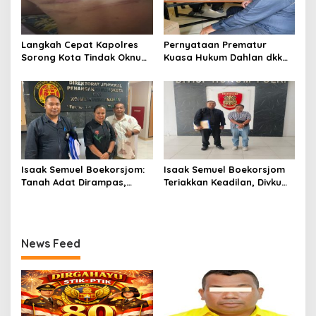
Langkah Cepat Kapolres
Pernyataan Prematur
Sorong Kota Tindak Oknum
Kuasa Hukum Dahlan dkk
Perwira atas Dugaan
Dinilai Menyesatkan,
Kekerasan Brutal Terhadap
Putusan PK Isaak
Anak
Boekorsjom Belum
Dipublikasikan
Isaak Semuel Boekorsjom:
Isaak Semuel Boekorsjom
Tanah Adat Dirampas,
Teriakkan Keadilan, Divkum
Aparat Diduga Lindungi
Mabes Polri Diminta Jadi
Mafia, Kasus Kini Jadi
Benteng Perlindungan
Prioritas ATR/BPN
Hukum
News Feed