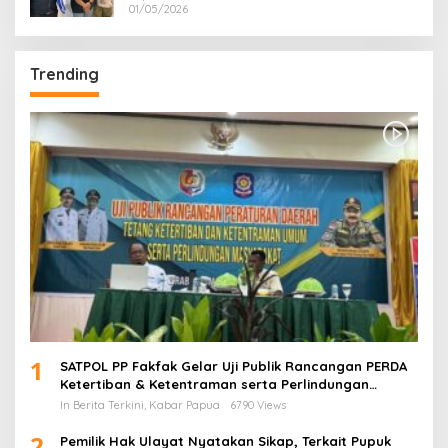
01/05/2026
Trending
1
SATPOL PP Fakfak Gelar Uji Publik Rancangan PERDA
Ketertiban & Ketentraman serta Perlindungan
Masyarakat
In Berita Terkini, Kabar Papua
6790 Views
2
Pemilik Hak Ulayat Nyatakan Sikap, Terkait Pupuk