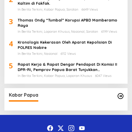
Kaltim di Fakfak.
In Berita Terkini, Kabar Papua, Sorotan
6649 Views
3
Thomas Ondy “Tumbal” Korupsi APBD Mamberamo
Raya
In Berita Terkini, Laporan Khusus, Nasional, Sorotan
6199 Views
4
Kronologis Kekerasan Oleh Aparat Kepolisian Di
POLRES Nabire
In Berita Terkini, Nasional
6112 Views
5
Rapat Kerja & Rapat Dengar Pendapat Di Komisi II
DPR-RI, Pemprov Papua Barat Tunjukkan
Keberpihakan Terhadap Aspirasi Masyarakat!
In Berita Terkini, Kabar Papua, Laporan Khusus
6047 Views
Kabar Papua