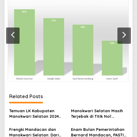
Related Posts
Temuan LK Kabupaten
Manokwari Selatan Masih
Manokwari Selatan 2024
Terjebak di Titik Nol:
Menjadi “BOM WAKTU” Dari
Bernard–Mesakh Dinilai
Masa Lalu!
Gagal Tunjukkan Arah Dan
Frengki Mandacan dan
Enam Bulan Pemerintahan
Minim Gebrakan Nyata
Manokwari Selatan: Dari
Bernard Mandacan, PASTI