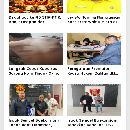
Dirgahayu ke-80 STIK-PTIK,
Lex Wu: Tommy Rumagesan
Banjir Ucapan dari
Konsisten! Waktu Minta di
Gubernur, Sekda hingga
Coblos pakai Seragam
Kapolda.
Kuning, Waktu MenCoblos
Juga pakai Kaos Kuning.
Langkah Cepat Kapolres
Pernyataan Prematur
Sorong Kota Tindak Oknum
Kuasa Hukum Dahlan dkk
Perwira atas Dugaan
Dinilai Menyesatkan,
Kekerasan Brutal Terhadap
Putusan PK Isaak
Anak
Boekorsjom Belum
Dipublikasikan
Isaak Semuel Boekorsjom:
Isaak Semuel Boekorsjom
Tanah Adat Dirampas,
Teriakkan Keadilan, Divkum
Aparat Diduga Lindungi
Mabes Polri Diminta Jadi