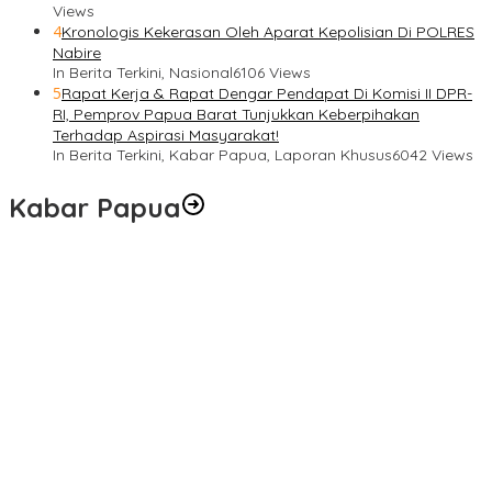
Views
4
Kronologis Kekerasan Oleh Aparat Kepolisian Di POLRES
Nabire
In Berita Terkini, Nasional
6106 Views
5
Rapat Kerja & Rapat Dengar Pendapat Di Komisi II DPR-
RI, Pemprov Papua Barat Tunjukkan Keberpihakan
Terhadap Aspirasi Masyarakat!
In Berita Terkini, Kabar Papua, Laporan Khusus
6042 Views
Kabar Papua
Langkah Cepat Kapolres Sorong Kota Tindak Oknum Perwira
atas Dugaan Kekerasan Brutal Terhadap Anak