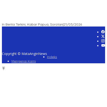
“Survei Etos: Publik Apresiasi Kepemimpinan Kapolda Papua
Barat Daya – Figur Mendengar, Melayani, dan Bekerja sebagai
Role Model Jajaran POLDA”
In Berita Terkini, Kabar Papua, Sorotan
|
21/03/2026
Copyright © MataAnginNews
Indeks
Mengenai Kami