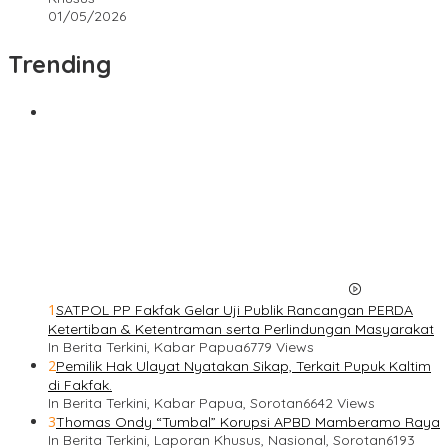
01/05/2026
Trending
1
SATPOL PP Fakfak Gelar Uji Publik Rancangan PERDA
Ketertiban & Ketentraman serta Perlindungan Masyarakat
In Berita Terkini, Kabar Papua
6779 Views
2
Pemilik Hak Ulayat Nyatakan Sikap, Terkait Pupuk Kaltim
di Fakfak.
In Berita Terkini, Kabar Papua, Sorotan
6642 Views
3
Thomas Ondy “Tumbal” Korupsi APBD Mamberamo Raya
In Berita Terkini, Laporan Khusus, Nasional, Sorotan
6193