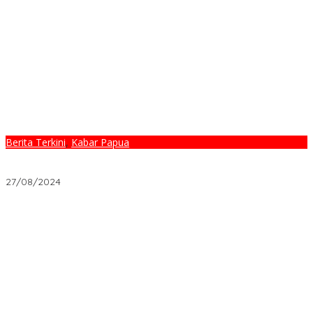
Berita Terkini
,
Kabar Papua
Parah, Partai Gerindra Khianati Kader & Pengurus Partai di
Manokwari Selatan
27/08/2024