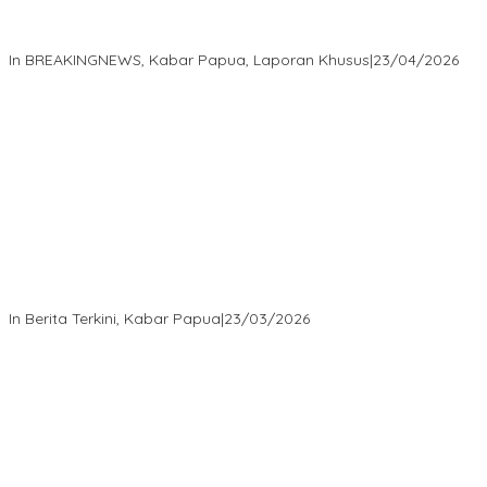
Isaak Semuel Boekorsjom Teriakkan Keadilan, Divkum Mabes
Polri Diminta Jadi Benteng Perlindungan Hukum
In BREAKINGNEWS, Kabar Papua, Laporan Khusus
|
23/04/2026
“MRP PBD dan Wakil Bupati Tambrauw Antar Warga Kembali ke
Kampung dengan Damai”
In Berita Terkini, Kabar Papua
|
23/03/2026