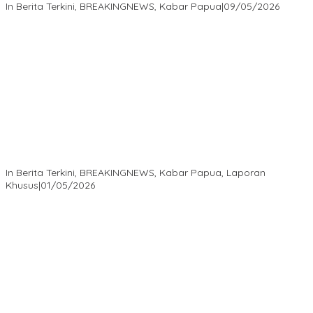
In Berita Terkini, BREAKINGNEWS, Kabar Papua
|
09/05/2026
Isaak Semuel Boekorsjom: Tanah Adat Dirampas, Aparat Diduga
Lindungi Mafia, Kasus Kini Jadi Prioritas ATR/BPN
In Berita Terkini, BREAKINGNEWS, Kabar Papua, Laporan
Khusus
|
01/05/2026