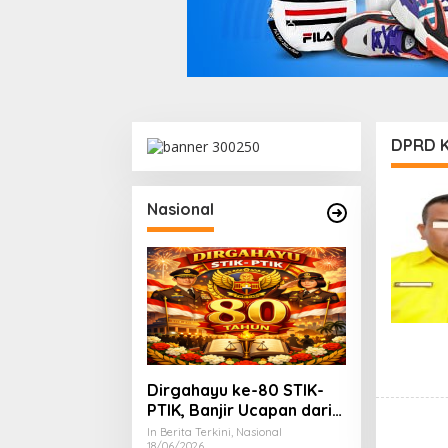
DPRD K
Nasional
Dirgahayu ke-80 STIK-
PTIK, Banjir Ucapan dari
Gubernur, Sekda hingga
In Berita Terkini, Nasional
18/06/2026