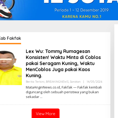
ab Fakfak
Lex Wu: Tommy Rumagesan
Konsisten! Waktu Minta di Coblos
pakai Seragam Kuning, Waktu
MenCoblos Juga pakai Kaos
Kuning.
Berita Terkini
,
BREAKINGNEWS
,
Sorotan
|
14/05/2026
B
Y
MataAnginNews.co.id, Fakfak — Fakfak kembali
A
diguncang oleh sebuah peristiwa yang bukan
D
sekadar
M
I
N
View More