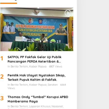
1
SATPOL PP Fakfak Gelar Uji Publik
Rancangan PERDA Ketertiban &
Ketentraman serta Perlindungan
In Berita Terkini, Kabar Papua
6807 Views
Masyarakat
2
Pemilik Hak Ulayat Nyatakan Sikap,
Terkait Pupuk Kaltim di Fakfak.
In Berita Terkini, Kabar Papua, Sorotan
6664
Views
3
Thomas Ondy “Tumbal” Korupsi APBD
Mamberamo Raya
In Berita Terkini, Laporan Khusus, Nasional,