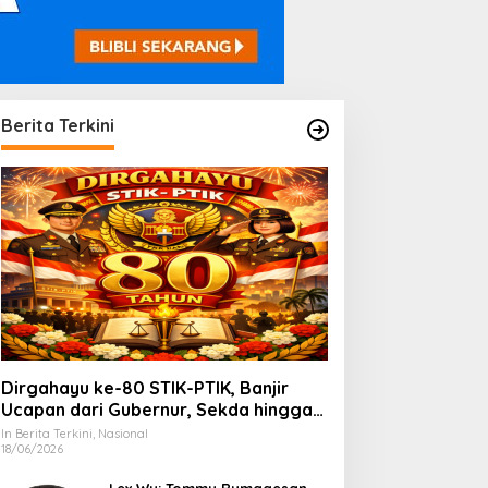
Berita Terkini
Dirgahayu ke-80 STIK-PTIK, Banjir
Ucapan dari Gubernur, Sekda hingga
Kapolda.
In Berita Terkini, Nasional
18/06/2026