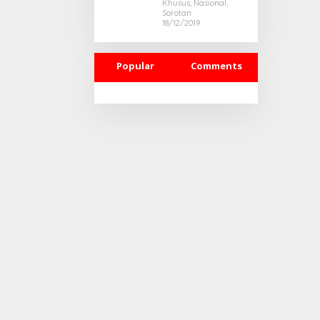
Khusus, Nasional,
1 Desember 2019
Sorotan
18/12/2019
Popular
Comments