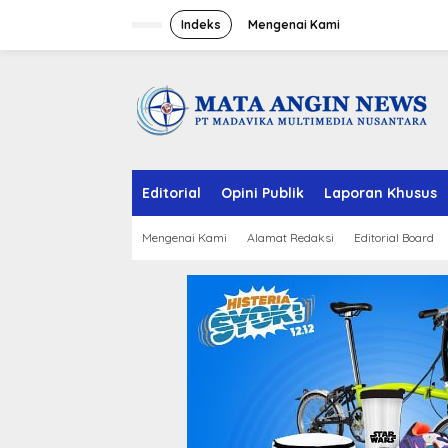
S
k
Indeks
Mengenai Kami
i
p
t
o
c
o
n
t
e
Editorial
Opini Publik
Laporan Khusus
n
t
Mengenai Kami
Alamat Redaksi
Editorial Board