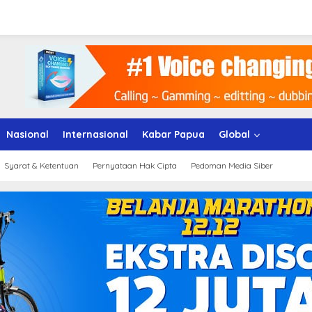
Nasional
Internasional
Kabar Papua
Global
Syarat & Ketentuan
Pernyataan Hak Cipta
Pedoman Media Siber