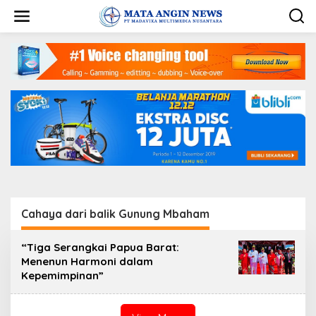
S
k
i
p
t
o
c
o
n
t
e
n
t
Cahaya dari balik Gunung Mbaham
“Tiga Serangkai Papua Barat:
Menenun Harmoni dalam
Kepemimpinan”