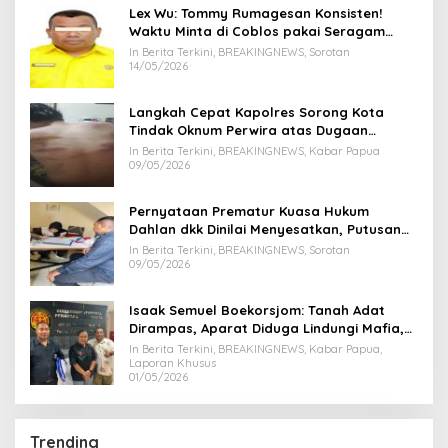
Lex Wu: Tommy Rumagesan Konsisten!
Waktu Minta di Coblos pakai Seragam
Kuning, Waktu MenCoblos Juga pakai Kaos
In Berita Terkini, BREAKINGNEWS, Sorotan
Kuning.
14/05/2026
Langkah Cepat Kapolres Sorong Kota
Tindak Oknum Perwira atas Dugaan
Kekerasan Brutal Terhadap Anak
In Berita Terkini, BREAKINGNEWS, Kabar Papua
09/05/2026
Pernyataan Prematur Kuasa Hukum
Dahlan dkk Dinilai Menyesatkan, Putusan
PK Isaak Boekorsjom Belum Dipublikasikan
In Berita Terkini, BREAKINGNEWS, Sorotan
09/05/2026
Isaak Semuel Boekorsjom: Tanah Adat
Dirampas, Aparat Diduga Lindungi Mafia,
Kasus Kini Jadi Prioritas ATR/BPN
In Berita Terkini, BREAKINGNEWS, Kabar Papua,
Laporan Khusus
01/05/2026
Trending