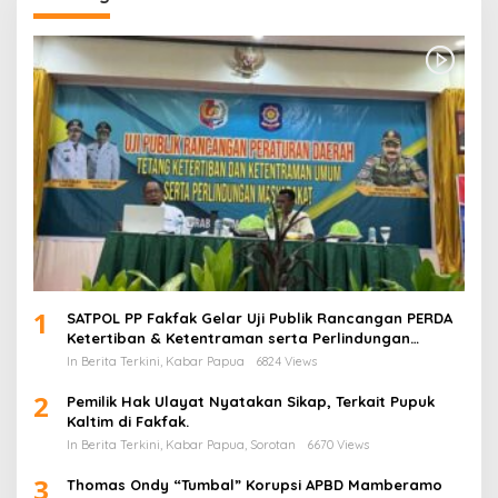
1
SATPOL PP Fakfak Gelar Uji Publik Rancangan PERDA
Ketertiban & Ketentraman serta Perlindungan
Masyarakat
In Berita Terkini, Kabar Papua
6824 Views
2
Pemilik Hak Ulayat Nyatakan Sikap, Terkait Pupuk
Kaltim di Fakfak.
In Berita Terkini, Kabar Papua, Sorotan
6670 Views
3
Thomas Ondy “Tumbal” Korupsi APBD Mamberamo