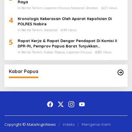
Raya
In Berita Terkini, Laporan Khusus, Nasional, Sorotan
6221 Views
4
Kronologis Kekerasan Oleh Aparat Kepolisian Di
POLRES Nabire
In Berita Terkini, Nasional
6149 Views
5
Rapat Kerja & Rapat Dengar Pendapat Di Komisi II
DPR-RI, Pemprov Papua Barat Tunjukkan
Keberpihakan Terhadap Aspirasi Masyarakat!
In Berita Terkini, Kabar Papua, Laporan Khusus
6085 Views
Kabar Papua
Copyright © MataAnginNews
Indeks
Mengenai Kami