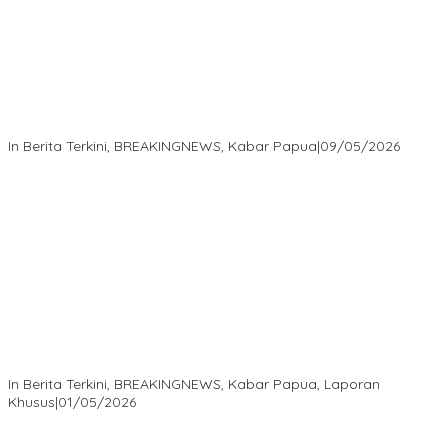
Langkah Cepat Kapolres Sorong Kota Tindak Oknum Perwira
atas Dugaan Kekerasan Brutal Terhadap Anak
In Berita Terkini, BREAKINGNEWS, Kabar Papua
|
09/05/2026
Isaak Semuel Boekorsjom: Tanah Adat Dirampas, Aparat Diduga
Lindungi Mafia, Kasus Kini Jadi Prioritas ATR/BPN
In Berita Terkini, BREAKINGNEWS, Kabar Papua, Laporan
Khusus
|
01/05/2026