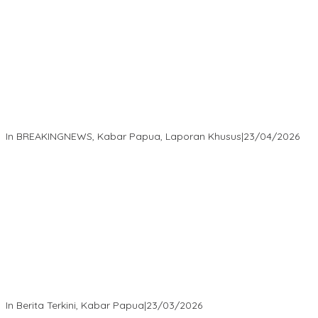
Isaak Semuel Boekorsjom Teriakkan Keadilan, Divkum Mabes
Polri Diminta Jadi Benteng Perlindungan Hukum
In BREAKINGNEWS, Kabar Papua, Laporan Khusus
|
23/04/2026
“MRP PBD dan Wakil Bupati Tambrauw Antar Warga Kembali ke
Kampung dengan Damai”
In Berita Terkini, Kabar Papua
|
23/03/2026