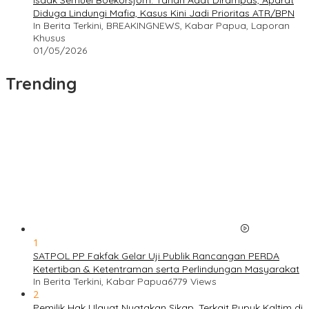
Isaak Semuel Boekorsjom: Tanah Adat Dirampas, Aparat
Diduga Lindungi Mafia, Kasus Kini Jadi Prioritas ATR/BPN
In Berita Terkini, BREAKINGNEWS, Kabar Papua, Laporan
Khusus
01/05/2026
Trending
1
SATPOL PP Fakfak Gelar Uji Publik Rancangan PERDA
Ketertiban & Ketentraman serta Perlindungan Masyarakat
In Berita Terkini, Kabar Papua
6779 Views
2
Pemilik Hak Ulayat Nyatakan Sikap, Terkait Pupuk Kaltim di