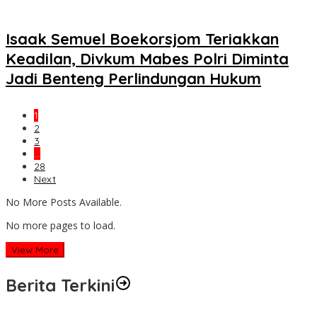
Isaak Semuel Boekorsjom Teriakkan
Keadilan, Divkum Mabes Polri Diminta
Jadi Benteng Perlindungan Hukum
1
2
3
…
28
Next
No More Posts Available.
No more pages to load.
View More
Berita Terkini