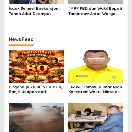
Isaak Semuel Boekorsjom:
“MRP PBD dan Wakil Bupati
Tanah Adat Dirampas,
Tambrauw Antar Warga
Aparat Diduga Lindungi
Kembali ke Kampung
Mafia, Kasus Kini Jadi
dengan Damai”
Prioritas ATR/BPN
News Feed
Dirgahayu ke-80 STIK-PTIK,
Lex Wu: Tommy Rumagesan
Banjir Ucapan dari
Konsisten! Waktu Minta di
Gubernur, Sekda hingga
Coblos pakai Seragam
Kapolda.
Kuning, Waktu MenCoblos
Juga pakai Kaos Kuning.