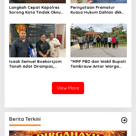
Langkah Cepat Kapolres
Pernyataan Prematur
Sorong Kota Tindak Oknum
Kuasa Hukum Dahlan dkk
Perwira atas Dugaan
Dinilai Menyesatkan,
Kekerasan Brutal Terhadap
Putusan PK Isaak
Anak
Boekorsjom Belum
Dipublikasikan
Isaak Semuel Boekorsjom:
“MRP PBD dan Wakil Bupati
Tanah Adat Dirampas,
Tambrauw Antar Warga
Aparat Diduga Lindungi
Kembali ke Kampung
Mafia, Kasus Kini Jadi
dengan Damai”
Prioritas ATR/BPN
View More
Berita Terkini