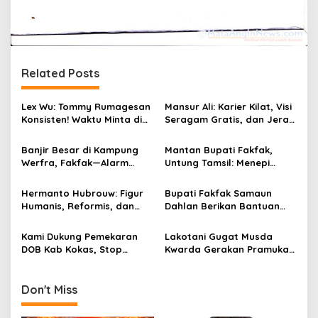
Related Posts
Lex Wu: Tommy Rumagesan
Mansur Ali: Karier Kilat, Visi
Konsisten! Waktu Minta di
Seragam Gratis, dan Jerat
Coblos pakai Seragam
Korupsi Dana ADik
Kuning, Waktu MenCoblos
Banjir Besar di Kampung
Mantan Bupati Fakfak,
Juga pakai Kaos Kuning.
Werfra, Fakfak—Alarm
Untung Tamsil: Menepi
Kerentanan Ekologi dan
Bukan Menyepi
Infrastruktur Fakfak.
Hermanto Hubrouw: Figur
Bupati Fakfak Samaun
Humanis, Reformis, dan
Dahlan Berikan Bantuan
Pembina Generasi Muda
Pribadi Rp 5,7 Juta Agar
Fakfak
PASTI Indonesia Tetap Eksis
Kami Dukung Pemekaran
Lakotani Gugat Musda
di Tengah Krisis
DOB Kab Kokas, Stop
Kwarda Gerakan Pramuka
Ngaku Diri Ketua Pemuda
PB, Post Power Syndrome
Untuk Tolak DOB Kab Kokas!
atau Kejar Kendaraan
Politik?
Don't Miss