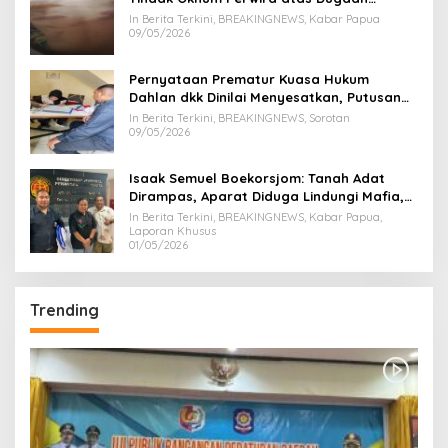
Kekerasan Brutal Terhadap Anak
In Berita Terkini, BREAKINGNEWS, Kabar Papua
09/05/2026
Pernyataan Prematur Kuasa Hukum
Dahlan dkk Dinilai Menyesatkan, Putusan
PK Isaak Boekorsjom Belum Dipublikasikan
In Berita Terkini, BREAKINGNEWS, Sorotan
09/05/2026
Isaak Semuel Boekorsjom: Tanah Adat
Dirampas, Aparat Diduga Lindungi Mafia,
Kasus Kini Jadi Prioritas ATR/BPN
In Berita Terkini, BREAKINGNEWS, Kabar Papua,
Laporan Khusus
01/05/2026
Trending