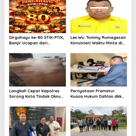
Dirgahayu ke-80 STIK-PTIK,
Lex Wu: Tommy Rumagesan
Banjir Ucapan dari
Konsisten! Waktu Minta di
Gubernur, Sekda hingga
Coblos pakai Seragam
Kapolda.
Kuning, Waktu MenCoblos
Juga pakai Kaos Kuning.
Langkah Cepat Kapolres
Pernyataan Prematur
Sorong Kota Tindak Oknum
Kuasa Hukum Dahlan dkk
Perwira atas Dugaan
Dinilai Menyesatkan,
Kekerasan Brutal Terhadap
Putusan PK Isaak
Anak
Boekorsjom Belum
Dipublikasikan