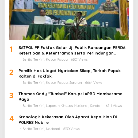
1
SATPOL PP Fakfak Gelar Uji Publik Rancangan PERDA
Ketertiban & Ketentraman serta Perlindungan
Masyarakat
In Berita Terkini, Kabar Papua
6807 Views
2
Pemilik Hak Ulayat Nyatakan Sikap, Terkait Pupuk
Kaltim di Fakfak.
In Berita Terkini, Kabar Papua, Sorotan
6664 Views
3
Thomas Ondy “Tumbal” Korupsi APBD Mamberamo
Raya
In Berita Terkini, Laporan Khusus, Nasional, Sorotan
6211 Views
4
Kronologis Kekerasan Oleh Aparat Kepolisian Di
POLRES Nabire
In Berita Terkini, Nasional
6130 Views