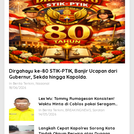
Dirgahayu ke-80 STIK-PTIK, Banjir Ucapan dari
Gubernur, Sekda hingga Kapolda.
In Berita Terkini, Nasional
18/06/2026
Lex Wu: Tommy Rumagesan Konsisten!
Waktu Minta di Coblos pakai Seragam
Kuning, Waktu MenCoblos Juga pakai Kaos
In Berita Terkini, BREAKINGNEWS, Sorotan
Kuning.
14/05/2026
Langkah Cepat Kapolres Sorong Kota
Tindak Oknum Perwira atas Dugaan