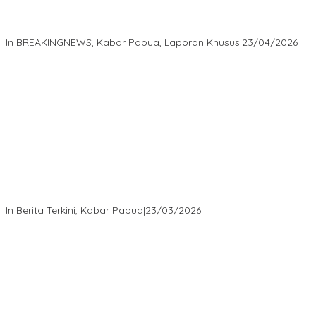
Isaak Semuel Boekorsjom Teriakkan Keadilan, Divkum Mabes
Polri Diminta Jadi Benteng Perlindungan Hukum
In BREAKINGNEWS, Kabar Papua, Laporan Khusus
|
23/04/2026
“MRP PBD dan Wakil Bupati Tambrauw Antar Warga Kembali ke
Kampung dengan Damai”
In Berita Terkini, Kabar Papua
|
23/03/2026