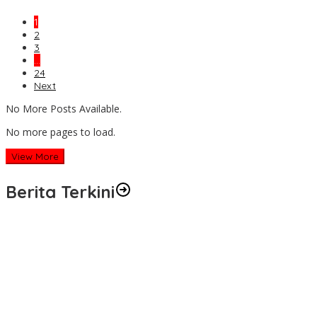
1
2
3
…
24
Next
No More Posts Available.
No more pages to load.
View More
Berita Terkini