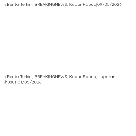
In Berita Terkini, BREAKINGNEWS, Kabar Papua
|
09/05/2026
Isaak Semuel Boekorsjom: Tanah Adat Dirampas, Aparat Diduga
Lindungi Mafia, Kasus Kini Jadi Prioritas ATR/BPN
In Berita Terkini, BREAKINGNEWS, Kabar Papua, Laporan
Khusus
|
01/05/2026