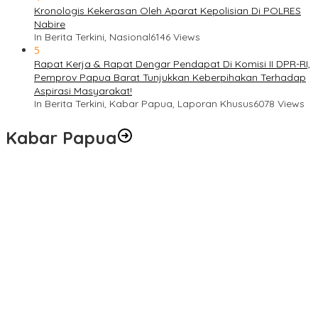
Kronologis Kekerasan Oleh Aparat Kepolisian Di POLRES
Nabire
In Berita Terkini, Nasional
6146 Views
5
Rapat Kerja & Rapat Dengar Pendapat Di Komisi II DPR-RI,
Pemprov Papua Barat Tunjukkan Keberpihakan Terhadap
Aspirasi Masyarakat!
In Berita Terkini, Kabar Papua, Laporan Khusus
6078 Views
Kabar Papua
Langkah Cepat Kapolres Sorong Kota Tindak Oknum Perwira
atas Dugaan Kekerasan Brutal Terhadap Anak