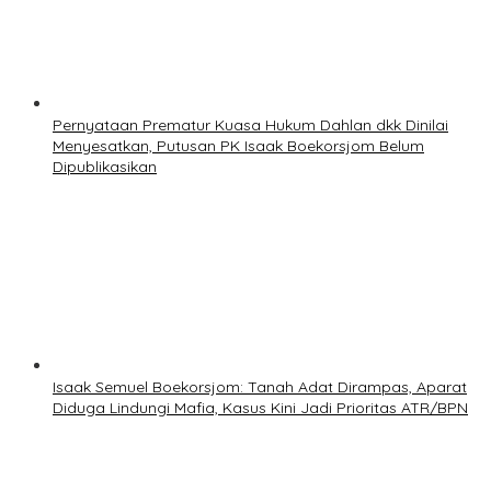
Pernyataan Prematur Kuasa Hukum Dahlan dkk Dinilai
Menyesatkan, Putusan PK Isaak Boekorsjom Belum
Dipublikasikan
Isaak Semuel Boekorsjom: Tanah Adat Dirampas, Aparat
Diduga Lindungi Mafia, Kasus Kini Jadi Prioritas ATR/BPN