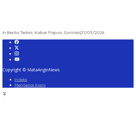
“Survei Etos: Publik Apresiasi Kepemimpinan Kapolda Papua
Barat Daya – Figur Mendengar, Melayani, dan Bekerja sebagai
Role Model Jajaran POLDA”
In Berita Terkini, Kabar Papua, Sorotan
|
21/03/2026
Copyright © MataAnginNews
Indeks
Mengenai Kami