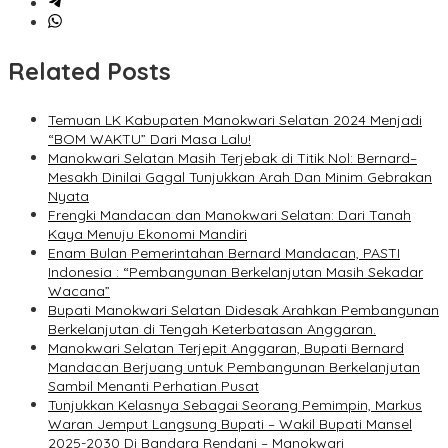
Related Posts
Temuan LK Kabupaten Manokwari Selatan 2024 Menjadi
“BOM WAKTU” Dari Masa Lalu!
Manokwari Selatan Masih Terjebak di Titik Nol: Bernard–
Mesakh Dinilai Gagal Tunjukkan Arah Dan Minim Gebrakan
Nyata
Frengki Mandacan dan Manokwari Selatan: Dari Tanah
Kaya Menuju Ekonomi Mandiri
Enam Bulan Pemerintahan Bernard Mandacan, PASTI
Indonesia : “Pembangunan Berkelanjutan Masih Sekadar
Wacana”
Bupati Manokwari Selatan Didesak Arahkan Pembangunan
Berkelanjutan di Tengah Keterbatasan Anggaran.
Manokwari Selatan Terjepit Anggaran, Bupati Bernard
Mandacan Berjuang untuk Pembangunan Berkelanjutan
Sambil Menanti Perhatian Pusat
Tunjukkan Kelasnya Sebagai Seorang Pemimpin, Markus
Waran Jemput Langsung Bupati – Wakil Bupati Mansel
2025-2030 Di Bandara Rendani – Manokwari