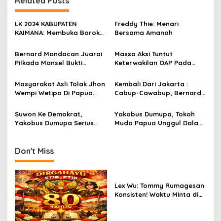
Related Posts
LK 2024 KABUPATEN
Freddy Thie: Menari
KAIMANA: Membuka Borok
Bersama Amanah
Warisan Pemerintahan
Kaimana Sebelumnya
Bernard Mandacan Juarai
Massa Aksi Tuntut
Pilkada Mansel Bukti
Keterwakilan OAP Pada
Masyarakat Dukung
Pilkada 2024 Di Berondong
Pembangunan
Tembakan Di Bawaslu
Masyarakat Asli Tolak Jhon
Kembali Dari Jakarta :
Berkelanjutan!
Kaimana!
Wempi Wetipo Di Papua
Cabup-Cawabup, Bernard
Tengah!
Mandacan – Mesakh
Inyomusi Di Sambut Meriah.
Suwon Ke Demokrat,
Yakobus Dumupa, Tokoh
Yakobus Dumupa Serius
Muda Papua Unggul Dalam
Menangkan Pilkada Papua
Survei Independen Calon
Tengah 2024
Gubernur Papua Tengah
Don't Miss
Lex Wu: Tommy Rumagesan
Konsisten! Waktu Minta di
Coblos pakai Seragam
Kuning, Waktu MenCoblos