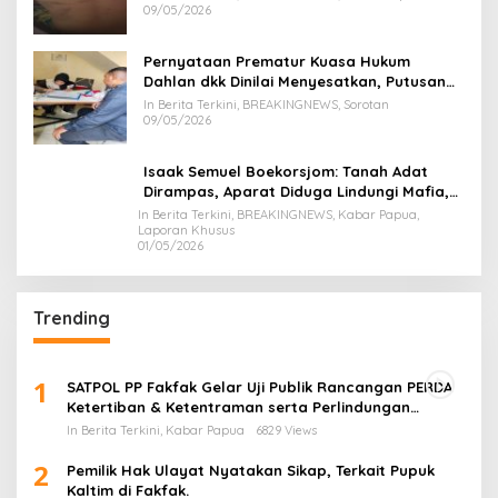
09/05/2026
Pernyataan Prematur Kuasa Hukum
Dahlan dkk Dinilai Menyesatkan, Putusan
PK Isaak Boekorsjom Belum Dipublikasikan
In Berita Terkini, BREAKINGNEWS, Sorotan
09/05/2026
Isaak Semuel Boekorsjom: Tanah Adat
Dirampas, Aparat Diduga Lindungi Mafia,
Kasus Kini Jadi Prioritas ATR/BPN
In Berita Terkini, BREAKINGNEWS, Kabar Papua,
Laporan Khusus
01/05/2026
Trending
1
SATPOL PP Fakfak Gelar Uji Publik Rancangan PERDA
Ketertiban & Ketentraman serta Perlindungan
Masyarakat
In Berita Terkini, Kabar Papua
6829 Views
2
Pemilik Hak Ulayat Nyatakan Sikap, Terkait Pupuk
Kaltim di Fakfak.