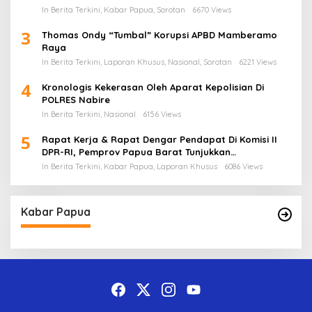
In Berita Terkini, Kabar Papua, Sorotan
6670 Views
3
Thomas Ondy “Tumbal” Korupsi APBD Mamberamo
Raya
In Berita Terkini, Laporan Khusus, Nasional, Sorotan
6221 Views
4
Kronologis Kekerasan Oleh Aparat Kepolisian Di
POLRES Nabire
In Berita Terkini, Nasional
6156 Views
5
Rapat Kerja & Rapat Dengar Pendapat Di Komisi II
DPR-RI, Pemprov Papua Barat Tunjukkan
Keberpihakan Terhadap Aspirasi Masyarakat!
In Berita Terkini, Kabar Papua, Laporan Khusus
6086 Views
Kabar Papua