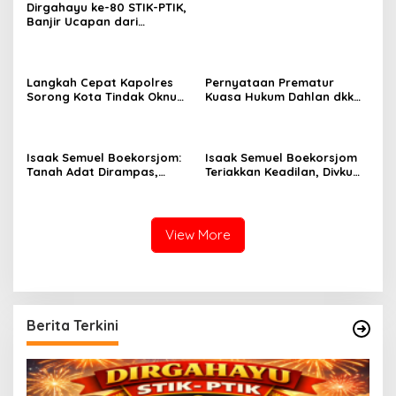
Dirgahayu ke-80 STIK-PTIK,
Banjir Ucapan dari
Gubernur, Sekda hingga
Kapolda.
Langkah Cepat Kapolres
Pernyataan Prematur
Sorong Kota Tindak Oknum
Kuasa Hukum Dahlan dkk
Perwira atas Dugaan
Dinilai Menyesatkan,
Kekerasan Brutal Terhadap
Putusan PK Isaak
Anak
Boekorsjom Belum
Dipublikasikan
Isaak Semuel Boekorsjom:
Isaak Semuel Boekorsjom
Tanah Adat Dirampas,
Teriakkan Keadilan, Divkum
Aparat Diduga Lindungi
Mabes Polri Diminta Jadi
Mafia, Kasus Kini Jadi
Benteng Perlindungan
Prioritas ATR/BPN
Hukum
View More
Berita Terkini