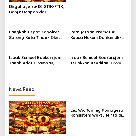
Juga pakai Kaos Kuning.
Dirgahayu ke-80 STIK-PTIK,
Banjir Ucapan dari
Gubernur, Sekda hingga
Kapolda.
Langkah Cepat Kapolres
Pernyataan Prematur
Sorong Kota Tindak Oknum
Kuasa Hukum Dahlan dkk
Perwira atas Dugaan
Dinilai Menyesatkan,
Kekerasan Brutal Terhadap
Putusan PK Isaak
Anak
Boekorsjom Belum
Isaak Semuel Boekorsjom:
Isaak Semuel Boekorsjom
Dipublikasikan
Tanah Adat Dirampas,
Teriakkan Keadilan, Divkum
Aparat Diduga Lindungi
Mabes Polri Diminta Jadi
Mafia, Kasus Kini Jadi
Benteng Perlindungan
Prioritas ATR/BPN
Hukum
News Feed
Lex Wu: Tommy Rumagesan
Konsisten! Waktu Minta di
Coblos pakai Seragam
Kuning, Waktu MenCoblos
Juga pakai Kaos Kuning.