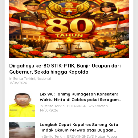
Dirgahayu ke-80 STIK-PTIK, Banjir Ucapan dari
Gubernur, Sekda hingga Kapolda.
In Berita Terkini, Nasional
18/06/2026
Lex Wu: Tommy Rumagesan Konsisten!
Waktu Minta di Coblos pakai Seragam
Kuning, Waktu MenCoblos Juga pakai Kaos
In Berita Terkini, BREAKINGNEWS, Sorotan
Kuning.
14/05/2026
Langkah Cepat Kapolres Sorong Kota
Tindak Oknum Perwira atas Dugaan
Kekerasan Brutal Terhadap Anak
In Berita Terkini, BREAKINGNEWS, Kabar Papua