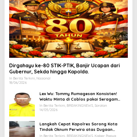
Dirgahayu ke-80 STIK-PTIK, Banjir Ucapan dari
Gubernur, Sekda hingga Kapolda.
In Berita Terkini, Nasional
18/06/2026
Lex Wu: Tommy Rumagesan Konsisten!
Waktu Minta di Coblos pakai Seragam
Kuning, Waktu MenCoblos Juga pakai Kaos
In Berita Terkini, BREAKINGNEWS, Sorotan
Kuning.
14/05/2026
Langkah Cepat Kapolres Sorong Kota
Tindak Oknum Perwira atas Dugaan
Kekerasan Brutal Terhadap Anak
In Berita Terkini, BREAKINGNEWS, Kabar Papua