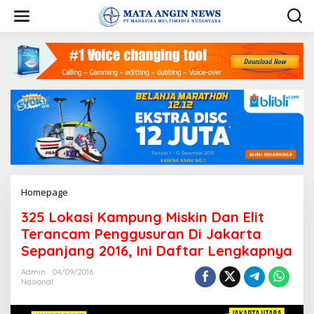
S
k
i
p
t
o
c
o
n
t
e
n
t
Homepage
A
t
325 Lokasi Kampung Miskin Dan Elit
t
a
Terancam Penggusuran Di Jakarta
c
Sepanjang 2016, Ini Daftar Lengkapnya
h
m
Admin
04/09/2016
e
Nasional
n
t