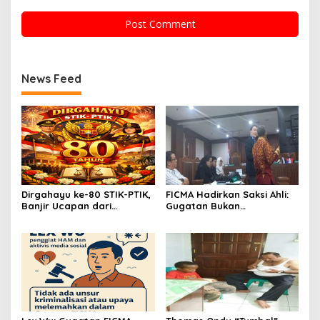
News Feed
Dirgahayu ke-80 STIK-PTIK,
FICMA Hadirkan Saksi Ahli:
Banjir Ucapan dari
Gugatan Bukan
Gubernur, Sekda hingga
SLAPP,Melainkan Upaya
Kapolda.
Pelurusan Informasi Asbes
Putih