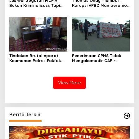
Lex Wu: Gugatan FICMA
Thomas Ondy “Tumbal”
Bukan Kriminalisasi, Tapi
Korupsi APBD Mamberamo
Upaya Meluruskan Fakta
Raya
Ilmiah!
Tindakan Brutal Aparat
Penerimaan CPNS Tidak
Keamanan Polres Fakfak
Mengakomodir OAP –
Dalam Penanganan Aksi 1
Peserta Tes Turun Jalan
Desember 2019
View More
Berita Terkini