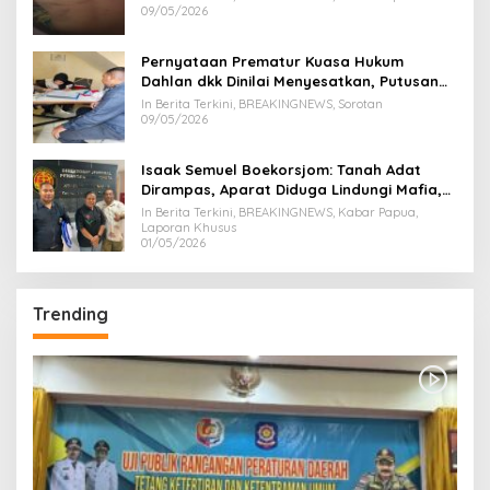
09/05/2026
Pernyataan Prematur Kuasa Hukum
Dahlan dkk Dinilai Menyesatkan, Putusan
PK Isaak Boekorsjom Belum Dipublikasikan
In Berita Terkini, BREAKINGNEWS, Sorotan
09/05/2026
Isaak Semuel Boekorsjom: Tanah Adat
Dirampas, Aparat Diduga Lindungi Mafia,
Kasus Kini Jadi Prioritas ATR/BPN
In Berita Terkini, BREAKINGNEWS, Kabar Papua,
Laporan Khusus
01/05/2026
Trending