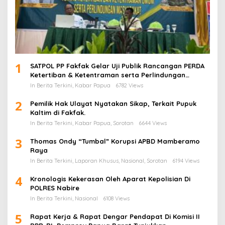
1
SATPOL PP Fakfak Gelar Uji Publik Rancangan PERDA
Ketertiban & Ketentraman serta Perlindungan
Masyarakat
In Berita Terkini, Kabar Papua
6782 Views
2
Pemilik Hak Ulayat Nyatakan Sikap, Terkait Pupuk
Kaltim di Fakfak.
In Berita Terkini, Kabar Papua, Sorotan
6644 Views
3
Thomas Ondy “Tumbal” Korupsi APBD Mamberamo
Raya
In Berita Terkini, Laporan Khusus, Nasional, Sorotan
6194 Views
4
Kronologis Kekerasan Oleh Aparat Kepolisian Di
POLRES Nabire
In Berita Terkini, Nasional
6108 Views
5
Rapat Kerja & Rapat Dengar Pendapat Di Komisi II