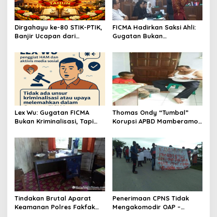
Dirgahayu ke-80 STIK-PTIK,
FICMA Hadirkan Saksi Ahli:
Banjir Ucapan dari
Gugatan Bukan
Gubernur, Sekda hingga
SLAPP,Melainkan Upaya
Kapolda.
Pelurusan Informasi Asbes
Putih
Lex Wu: Gugatan FICMA
Thomas Ondy “Tumbal”
Bukan Kriminalisasi, Tapi
Korupsi APBD Mamberamo
Upaya Meluruskan Fakta
Raya
Ilmiah!
Tindakan Brutal Aparat
Penerimaan CPNS Tidak
Keamanan Polres Fakfak
Mengakomodir OAP –
Dalam Penanganan Aksi 1
Peserta Tes Turun Jalan