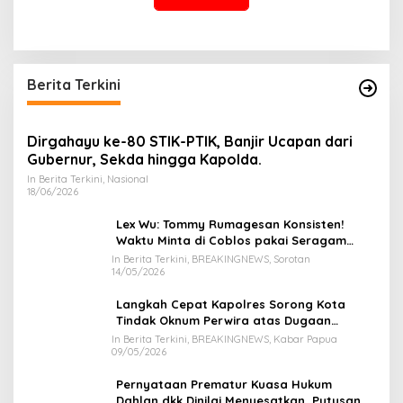
Berita Terkini
Dirgahayu ke-80 STIK-PTIK, Banjir Ucapan dari
Gubernur, Sekda hingga Kapolda.
In Berita Terkini, Nasional
18/06/2026
Lex Wu: Tommy Rumagesan Konsisten!
Waktu Minta di Coblos pakai Seragam
Kuning, Waktu MenCoblos Juga pakai Kaos
In Berita Terkini, BREAKINGNEWS, Sorotan
14/05/2026
Kuning.
Langkah Cepat Kapolres Sorong Kota
Tindak Oknum Perwira atas Dugaan
Kekerasan Brutal Terhadap Anak
In Berita Terkini, BREAKINGNEWS, Kabar Papua
09/05/2026
Pernyataan Prematur Kuasa Hukum
Dahlan dkk Dinilai Menyesatkan, Putusan