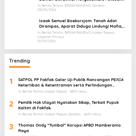
PK Isaak Boekorsjom Belum Dipublikasikan
In Berita Terkini, BREAKINGNEWS, Sorotan
09/05/2026
Isaak Semuel Boekorsjom: Tanah Adat
Dirampas, Aparat Diduga Lindungi Mafia,
Kasus Kini Jadi Prioritas ATR/BPN
In Berita Terkini, BREAKINGNEWS, Kabar Papua,
Laporan Khusus
01/05/2026
Trending
1
SATPOL PP Fakfak Gelar Uji Publik Rancangan PERDA
Ketertiban & Ketentraman serta Perlindungan
Masyarakat
In Berita Terkini, Kabar Papua
6829 Views
2
Pemilik Hak Ulayat Nyatakan Sikap, Terkait Pupuk
Kaltim di Fakfak.
In Berita Terkini, Kabar Papua, Sorotan
6670 Views
3
Thomas Ondy “Tumbal” Korupsi APBD Mamberamo
Raya