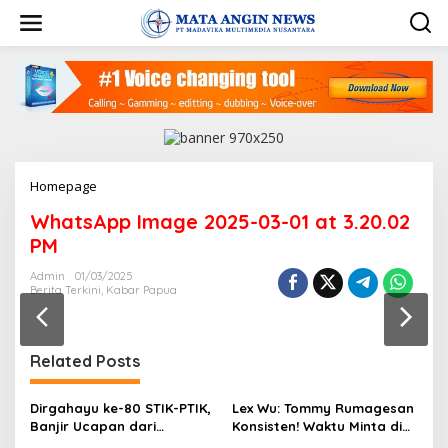
S
k
i
p
t
o
c
o
n
t
Homepage
A
e
t
n
WhatsApp Image 2025-03-01 at 3.20.02
t
t
a
PM
c
h
Admin
01/03/2025
Berita Terkini
,
Kabar Papua
m
e
n
t
Related Posts
Dirgahayu ke-80 STIK-PTIK,
Lex Wu: Tommy Rumagesan
Banjir Ucapan dari
Konsisten! Waktu Minta di
Gubernur, Sekda hingga
Coblos pakai Seragam