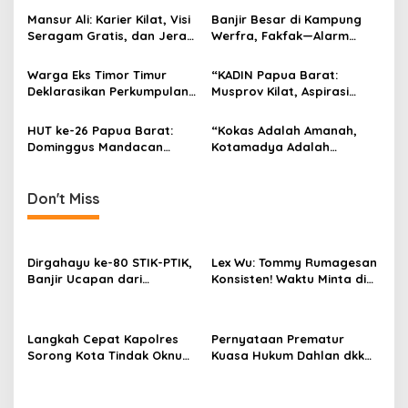
Kapolda.
Kuning, Waktu MenCoblos
Mansur Ali: Karier Kilat, Visi
Banjir Besar di Kampung
Juga pakai Kaos Kuning.
Seragam Gratis, dan Jerat
Werfra, Fakfak—Alarm
Korupsi Dana ADik
Kerentanan Ekologi dan
Infrastruktur Fakfak.
Warga Eks Timor Timur
“KADIN Papua Barat:
Deklarasikan Perkumpulan,
Musprov Kilat, Aspirasi
Serukan Dukungan dan
Terlewat,Suriyati Faisal
Harapan kepada
Ditolak, Pengusaha OAP
HUT ke-26 Papua Barat:
“Kokas Adalah Amanah,
Pemerintah
Tuntut Musprov Ulang”!
Dominggus Mandacan
Kotamadya Adalah
Pimpin Upacara, Tegaskan
Kewajiban: Emil Hindom
Semangat Membangun
Gugat Janji Pusat”
dengan Hati dan Kasih
Don't Miss
Dirgahayu ke-80 STIK-PTIK,
Lex Wu: Tommy Rumagesan
Banjir Ucapan dari
Konsisten! Waktu Minta di
Gubernur, Sekda hingga
Coblos pakai Seragam
Kapolda.
Kuning, Waktu MenCoblos
Juga pakai Kaos Kuning.
Langkah Cepat Kapolres
Pernyataan Prematur
Sorong Kota Tindak Oknum
Kuasa Hukum Dahlan dkk
Perwira atas Dugaan
Dinilai Menyesatkan,
Kekerasan Brutal Terhadap
Putusan PK Isaak
Anak
Boekorsjom Belum