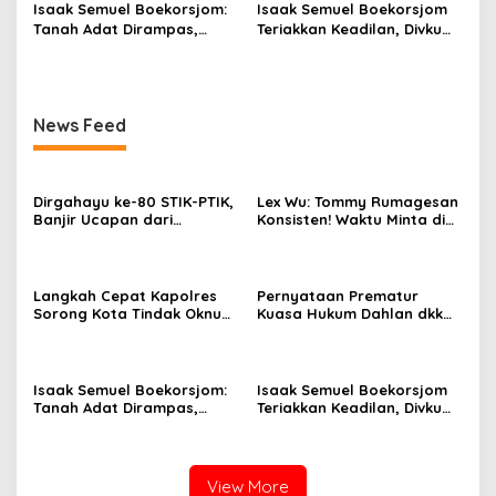
Isaak Semuel Boekorsjom:
Isaak Semuel Boekorsjom
Dipublikasikan
Tanah Adat Dirampas,
Teriakkan Keadilan, Divkum
Aparat Diduga Lindungi
Mabes Polri Diminta Jadi
Mafia, Kasus Kini Jadi
Benteng Perlindungan
Prioritas ATR/BPN
Hukum
News Feed
Dirgahayu ke-80 STIK-PTIK,
Lex Wu: Tommy Rumagesan
Banjir Ucapan dari
Konsisten! Waktu Minta di
Gubernur, Sekda hingga
Coblos pakai Seragam
Kapolda.
Kuning, Waktu MenCoblos
Juga pakai Kaos Kuning.
Langkah Cepat Kapolres
Pernyataan Prematur
Sorong Kota Tindak Oknum
Kuasa Hukum Dahlan dkk
Perwira atas Dugaan
Dinilai Menyesatkan,
Kekerasan Brutal Terhadap
Putusan PK Isaak
Anak
Boekorsjom Belum
Dipublikasikan
Isaak Semuel Boekorsjom:
Isaak Semuel Boekorsjom
Tanah Adat Dirampas,
Teriakkan Keadilan, Divkum
Aparat Diduga Lindungi
Mabes Polri Diminta Jadi
Mafia, Kasus Kini Jadi
Benteng Perlindungan
Prioritas ATR/BPN
Hukum
View More