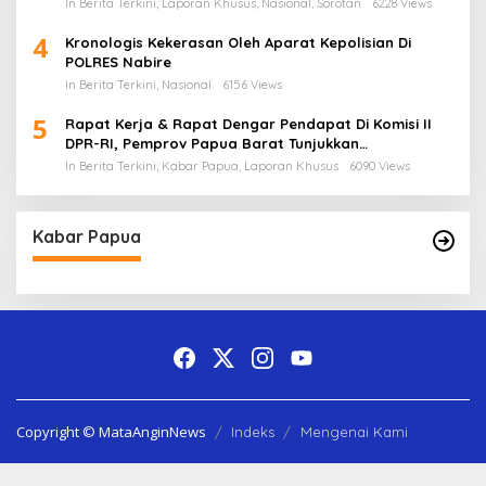
In Berita Terkini, Laporan Khusus, Nasional, Sorotan
6228 Views
4
Kronologis Kekerasan Oleh Aparat Kepolisian Di
POLRES Nabire
In Berita Terkini, Nasional
6156 Views
5
Rapat Kerja & Rapat Dengar Pendapat Di Komisi II
DPR-RI, Pemprov Papua Barat Tunjukkan
Keberpihakan Terhadap Aspirasi Masyarakat!
In Berita Terkini, Kabar Papua, Laporan Khusus
6090 Views
Kabar Papua
Copyright © MataAnginNews
Indeks
Mengenai Kami