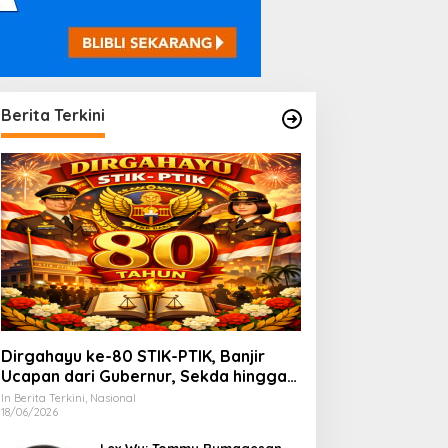
Berita Terkini
Dirgahayu ke-80 STIK-PTIK, Banjir
Ucapan dari Gubernur, Sekda hingga
Kapolda.
In Berita Terkini, Nasional
18/06/2026