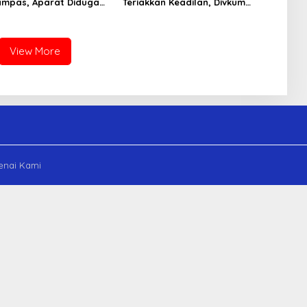
ampas, Aparat Diduga
Teriakkan Keadilan, Divkum
Mafia, Kasus Kini Jadi
Mabes Polri Diminta Jadi
s ATR/BPN
Benteng Perlindungan Hukum
View More
nai Kami