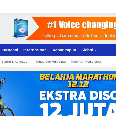
Nasional
Internasional
Kabar Papua
Global
Syarat & Ketentuan
Pernyataan Hak Cipta
Pedoman Media Siber