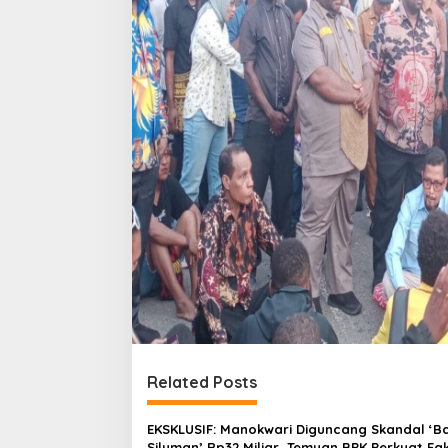
Related Posts
EKSKLUSIF: Manokwari Diguncang Skandal ‘B
Siluman’ Rp32 Miliar, Temuan BPK Perkuat Fa