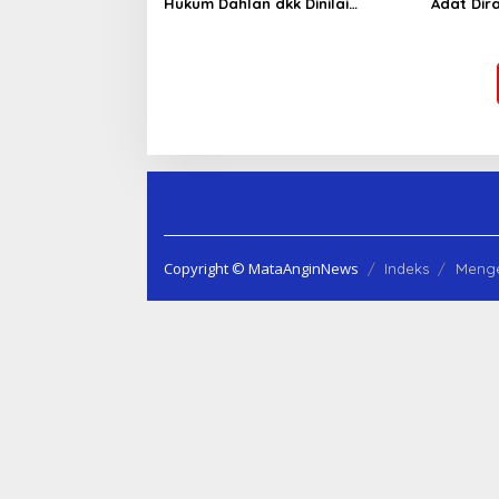
Hukum Dahlan dkk Dinilai
Adat Dir
Menyesatkan, Putusan PK Isaak
Lindungi 
Boekorsjom Belum Dipublikasikan
Priorita
Copyright © MataAnginNews
Indeks
Menge