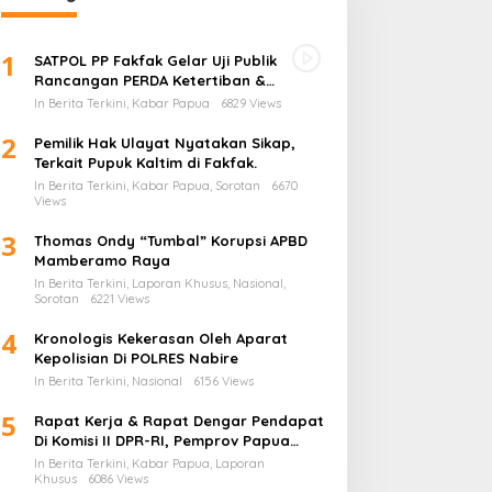
1
SATPOL PP Fakfak Gelar Uji Publik
Rancangan PERDA Ketertiban &
Ketentraman serta Perlindungan
In Berita Terkini, Kabar Papua
6829 Views
Masyarakat
2
Pemilik Hak Ulayat Nyatakan Sikap,
Terkait Pupuk Kaltim di Fakfak.
In Berita Terkini, Kabar Papua, Sorotan
6670
Views
3
Thomas Ondy “Tumbal” Korupsi APBD
Mamberamo Raya
In Berita Terkini, Laporan Khusus, Nasional,
Sorotan
6221 Views
4
Kronologis Kekerasan Oleh Aparat
Kepolisian Di POLRES Nabire
In Berita Terkini, Nasional
6156 Views
5
Rapat Kerja & Rapat Dengar Pendapat
Di Komisi II DPR-RI, Pemprov Papua
Barat Tunjukkan Keberpihakan
In Berita Terkini, Kabar Papua, Laporan
Terhadap Aspirasi Masyarakat!
Khusus
6086 Views