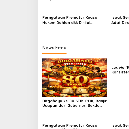
hingga Kapolda.
Pernyataan Prematur Kuasa
Isaak Se
Hukum Dahlan dkk Dinilai
Adat Dir
Menyesatkan, Putusan PK Isaak
Lindungi 
Boekorsjom Belum Dipublikasikan
Priorita
News Feed
Lex Wu:
Konsiste
pakai Se
MenCoblo
Kuning.
Dirgahayu ke-80 STIK-PTIK, Banjir
Ucapan dari Gubernur, Sekda
hingga Kapolda.
Pernyataan Prematur Kuasa
Isaak Se