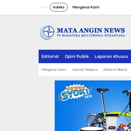
S
k
Indeks
Mengenai Kami
i
p
t
o
c
o
n
t
e
Editorial
Opini Publik
Laporan Khusus
n
t
Mengenai Kami
Alamat Redaksi
Editorial Board