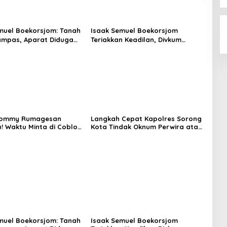
muel Boekorsjom: Tanah
Isaak Semuel Boekorsjom
ampas, Aparat Diduga
Teriakkan Keadilan, Divkum
Mafia, Kasus Kini Jadi
Mabes Polri Diminta Jadi
s ATR/BPN
Benteng Perlindungan Hukum
 Tommy Rumagesan
Langkah Cepat Kapolres Sorong
n! Waktu Minta di Coblos
Kota Tindak Oknum Perwira atas
ragam Kuning, Waktu
Dugaan Kekerasan Brutal
s Juga pakai Kaos
Terhadap Anak
muel Boekorsjom: Tanah
Isaak Semuel Boekorsjom