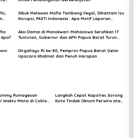
RU,
Sibuk Melawan Mafia Tambang Ilegal, Dihantam Isu
n
Korupsi, PASTI Indonesia : Apa Motif Laporan
AGPEMARU?
fia
Aksi Damai di Manokwari: Mahasiswa Serahkan 17
a Apa?
Tuntutan, Gubernur dan APH Papua Barat Turun
Menemui Massa
moni
Dirgahayu RI ke-80, Pemprov Papua Barat Gelar
Upacara Khidmat dan Penuh Harapan
 Tommy Rumagesan
Langkah Cepat Kapolres Sorong
n! Waktu Minta di Coblos
Kota Tindak Oknum Perwira atas
ragam Kuning, Waktu
Dugaan Kekerasan Brutal
s Juga pakai Kaos
Terhadap Anak