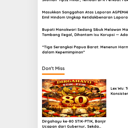
Proyek Gedung Wanita Tak Beres.
Masukkan Sanggahan Atas Laporan AGPEMA
Emil Hindom Ungkap Ketidakbenaran Lapora
AGPEMARU dan Kerugian Tambang Ilegal
Bupati Manokwari Sedang Sibuk Melawan Ma
Tambang Ilegal, Dihantam Isu Korupsi — Ad
“Tiga Serangkai Papua Barat: Menenun Har
dalam Kepemimpinan”
Don't Miss
Lex Wu:
Konsiste
pakai Se
MenCoblo
Kuning.
Dirgahayu ke-80 STIK-PTIK, Banjir
Ucapan dari Gubernur, Sekda