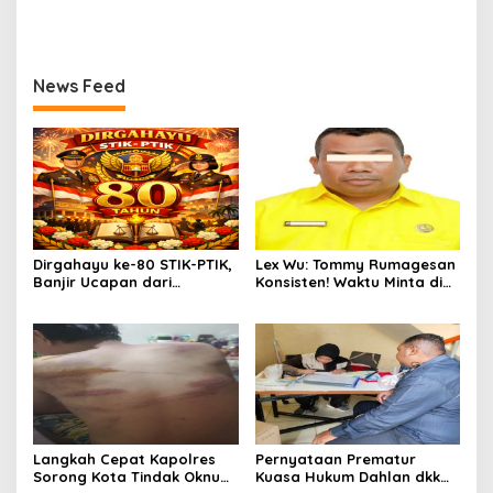
Aparat Diduga Lindungi
Mabes Polri Diminta Jadi
Mafia, Kasus Kini Jadi
Benteng Perlindungan
Prioritas ATR/BPN
Hukum
News Feed
Dirgahayu ke-80 STIK-PTIK,
Lex Wu: Tommy Rumagesan
Banjir Ucapan dari
Konsisten! Waktu Minta di
Gubernur, Sekda hingga
Coblos pakai Seragam
Kapolda.
Kuning, Waktu MenCoblos
Juga pakai Kaos Kuning.
Langkah Cepat Kapolres
Pernyataan Prematur
Sorong Kota Tindak Oknum
Kuasa Hukum Dahlan dkk