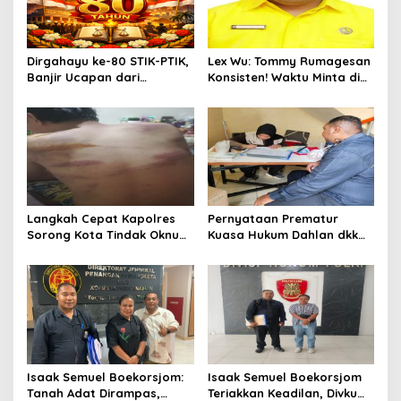
Dirgahayu ke-80 STIK-PTIK,
Lex Wu: Tommy Rumagesan
Banjir Ucapan dari
Konsisten! Waktu Minta di
Gubernur, Sekda hingga
Coblos pakai Seragam
Kapolda.
Kuning, Waktu MenCoblos
Juga pakai Kaos Kuning.
Langkah Cepat Kapolres
Pernyataan Prematur
Sorong Kota Tindak Oknum
Kuasa Hukum Dahlan dkk
Perwira atas Dugaan
Dinilai Menyesatkan,
Kekerasan Brutal Terhadap
Putusan PK Isaak
Anak
Boekorsjom Belum
Dipublikasikan
Isaak Semuel Boekorsjom:
Isaak Semuel Boekorsjom
Tanah Adat Dirampas,
Teriakkan Keadilan, Divkum