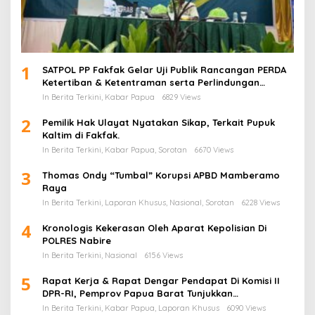
1
SATPOL PP Fakfak Gelar Uji Publik Rancangan PERDA
Ketertiban & Ketentraman serta Perlindungan
Masyarakat
In Berita Terkini, Kabar Papua
6829 Views
2
Pemilik Hak Ulayat Nyatakan Sikap, Terkait Pupuk
Kaltim di Fakfak.
In Berita Terkini, Kabar Papua, Sorotan
6670 Views
3
Thomas Ondy “Tumbal” Korupsi APBD Mamberamo
Raya
In Berita Terkini, Laporan Khusus, Nasional, Sorotan
6228 Views
4
Kronologis Kekerasan Oleh Aparat Kepolisian Di
POLRES Nabire
In Berita Terkini, Nasional
6156 Views
5
Rapat Kerja & Rapat Dengar Pendapat Di Komisi II
DPR-RI, Pemprov Papua Barat Tunjukkan
Keberpihakan Terhadap Aspirasi Masyarakat!
In Berita Terkini, Kabar Papua, Laporan Khusus
6090 Views