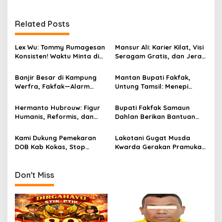
Related Posts
Lex Wu: Tommy Rumagesan
Mansur Ali: Karier Kilat, Visi
Konsisten! Waktu Minta di
Seragam Gratis, dan Jerat
Coblos pakai Seragam
Korupsi Dana ADik
Kuning, Waktu MenCoblos
Banjir Besar di Kampung
Mantan Bupati Fakfak,
Juga pakai Kaos Kuning.
Werfra, Fakfak—Alarm
Untung Tamsil: Menepi
Kerentanan Ekologi dan
Bukan Menyepi
Infrastruktur Fakfak.
Hermanto Hubrouw: Figur
Bupati Fakfak Samaun
Humanis, Reformis, dan
Dahlan Berikan Bantuan
Pembina Generasi Muda
Pribadi Rp 5,7 Juta Agar
Fakfak
PASTI Indonesia Tetap Eksis
Kami Dukung Pemekaran
Lakotani Gugat Musda
di Tengah Krisis
DOB Kab Kokas, Stop
Kwarda Gerakan Pramuka
Ngaku Diri Ketua Pemuda
PB, Post Power Syndrome
Untuk Tolak DOB Kab Kokas!
atau Kejar Kendaraan
Politik?
Don't Miss