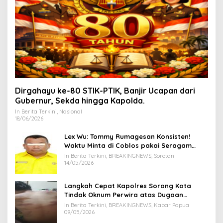
Dirgahayu ke-80 STIK-PTIK, Banjir Ucapan dari
Gubernur, Sekda hingga Kapolda.
In Berita Terkini, Nasional
18/06/2026
Lex Wu: Tommy Rumagesan Konsisten!
Waktu Minta di Coblos pakai Seragam
Kuning, Waktu MenCoblos Juga pakai Kaos
In Berita Terkini, BREAKINGNEWS, Sorotan
Kuning.
14/05/2026
Langkah Cepat Kapolres Sorong Kota
Tindak Oknum Perwira atas Dugaan
Kekerasan Brutal Terhadap Anak
In Berita Terkini, BREAKINGNEWS, Kabar Papua
09/05/2026