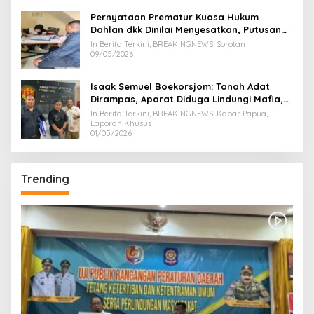
Pernyataan Prematur Kuasa Hukum
Dahlan dkk Dinilai Menyesatkan, Putusan
PK Isaak Boekorsjom Belum Dipublikasikan
In Berita Terkini, BREAKINGNEWS, Sorotan
09/05/2026
Isaak Semuel Boekorsjom: Tanah Adat
Dirampas, Aparat Diduga Lindungi Mafia,
Kasus Kini Jadi Prioritas ATR/BPN
In Berita Terkini, BREAKINGNEWS, Kabar Papua,
Laporan Khusus
01/05/2026
Trending