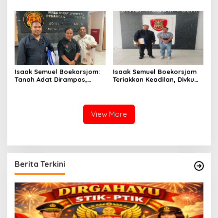
Perwira atas Dugaan
Dinilai Menyesatkan,
Kekerasan Brutal Terhadap
Putusan PK Isaak
Anak
Boekorsjom Belum
Dipublikasikan
Isaak Semuel Boekorsjom:
Isaak Semuel Boekorsjom
Tanah Adat Dirampas,
Teriakkan Keadilan, Divkum
Aparat Diduga Lindungi
Mabes Polri Diminta Jadi
Mafia, Kasus Kini Jadi
Benteng Perlindungan
Prioritas ATR/BPN
Hukum
View More
Berita Terkini