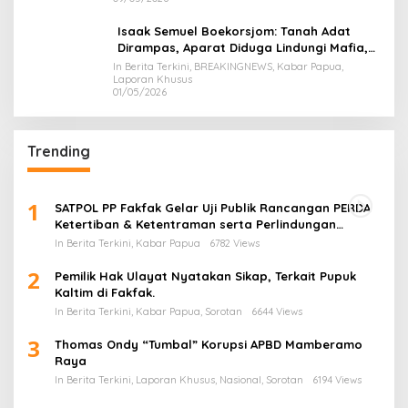
Isaak Semuel Boekorsjom: Tanah Adat
Dirampas, Aparat Diduga Lindungi Mafia,
Kasus Kini Jadi Prioritas ATR/BPN
In Berita Terkini, BREAKINGNEWS, Kabar Papua,
Laporan Khusus
01/05/2026
Trending
1
SATPOL PP Fakfak Gelar Uji Publik Rancangan PERDA
Ketertiban & Ketentraman serta Perlindungan
Masyarakat
In Berita Terkini, Kabar Papua
6782 Views
2
Pemilik Hak Ulayat Nyatakan Sikap, Terkait Pupuk
Kaltim di Fakfak.
In Berita Terkini, Kabar Papua, Sorotan
6644 Views
3
Thomas Ondy “Tumbal” Korupsi APBD Mamberamo
Raya
In Berita Terkini, Laporan Khusus, Nasional, Sorotan
6194 Views