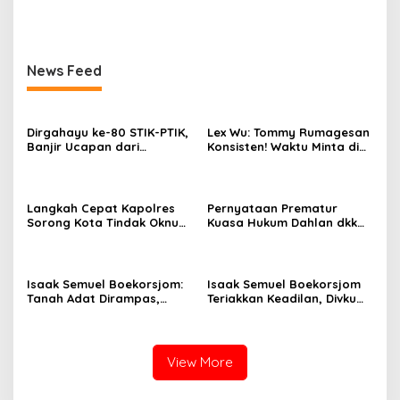
Aparat Diduga Lindungi
Mabes Polri Diminta Jadi
Mafia, Kasus Kini Jadi
Benteng Perlindungan
Prioritas ATR/BPN
Hukum
News Feed
Dirgahayu ke-80 STIK-PTIK,
Lex Wu: Tommy Rumagesan
Banjir Ucapan dari
Konsisten! Waktu Minta di
Gubernur, Sekda hingga
Coblos pakai Seragam
Kapolda.
Kuning, Waktu MenCoblos
Juga pakai Kaos Kuning.
Langkah Cepat Kapolres
Pernyataan Prematur
Sorong Kota Tindak Oknum
Kuasa Hukum Dahlan dkk
Perwira atas Dugaan
Dinilai Menyesatkan,
Kekerasan Brutal Terhadap
Putusan PK Isaak
Anak
Boekorsjom Belum
Dipublikasikan
Isaak Semuel Boekorsjom:
Isaak Semuel Boekorsjom
Tanah Adat Dirampas,
Teriakkan Keadilan, Divkum
Aparat Diduga Lindungi
Mabes Polri Diminta Jadi
Mafia, Kasus Kini Jadi
Benteng Perlindungan
Prioritas ATR/BPN
Hukum
View More