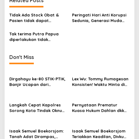
Related Posts
Tidak Ada Stock Obat &
Peringati Hari Anti Korupsi
Pasien tidak dapat
Sedunia, Generasi Muda
dirawat, Masyarakat
Papua Anti Korupsi Gelar
Palang Puskesmas Lukas
Aksi
Tak terima Putra Papua
Enembe Distrik Poiru – Biak
diperlakukan tidak
Numfor
Manusiawi, Generasi Muda
Biak Geruduk Kanwil
Kemenkumham Papua!
Don't Miss
Dirgahayu ke-80 STIK-PTIK,
Lex Wu: Tommy Rumagesan
Banjir Ucapan dari
Konsisten! Waktu Minta di
Gubernur, Sekda hingga
Coblos pakai Seragam
Kapolda.
Kuning, Waktu MenCoblos
Juga pakai Kaos Kuning.
Langkah Cepat Kapolres
Pernyataan Prematur
Sorong Kota Tindak Oknum
Kuasa Hukum Dahlan dkk
Perwira atas Dugaan
Dinilai Menyesatkan,
Kekerasan Brutal Terhadap
Putusan PK Isaak
Anak
Boekorsjom Belum
Isaak Semuel Boekorsjom:
Isaak Semuel Boekorsjom
Dipublikasikan
Tanah Adat Dirampas,
Teriakkan Keadilan, Divkum