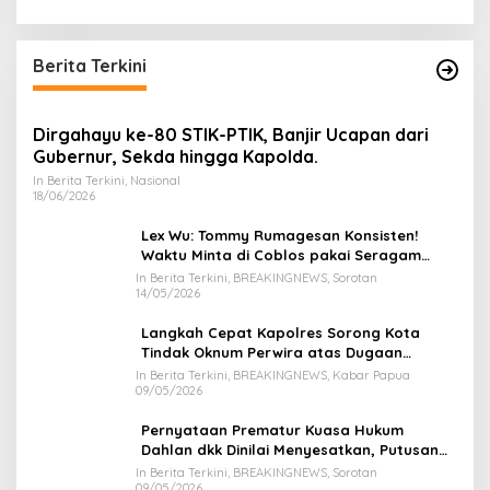
Berita Terkini
Dirgahayu ke-80 STIK-PTIK, Banjir Ucapan dari
Gubernur, Sekda hingga Kapolda.
In Berita Terkini, Nasional
18/06/2026
Lex Wu: Tommy Rumagesan Konsisten!
Waktu Minta di Coblos pakai Seragam
Kuning, Waktu MenCoblos Juga pakai Kaos
In Berita Terkini, BREAKINGNEWS, Sorotan
14/05/2026
Kuning.
Langkah Cepat Kapolres Sorong Kota
Tindak Oknum Perwira atas Dugaan
Kekerasan Brutal Terhadap Anak
In Berita Terkini, BREAKINGNEWS, Kabar Papua
09/05/2026
Pernyataan Prematur Kuasa Hukum
Dahlan dkk Dinilai Menyesatkan, Putusan
PK Isaak Boekorsjom Belum Dipublikasikan
In Berita Terkini, BREAKINGNEWS, Sorotan
09/05/2026