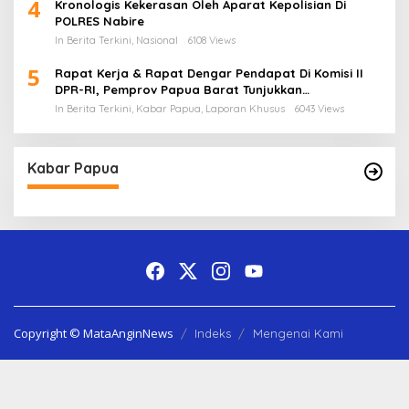
4
Kronologis Kekerasan Oleh Aparat Kepolisian Di
POLRES Nabire
In Berita Terkini, Nasional
6108 Views
5
Rapat Kerja & Rapat Dengar Pendapat Di Komisi II
DPR-RI, Pemprov Papua Barat Tunjukkan
Keberpihakan Terhadap Aspirasi Masyarakat!
In Berita Terkini, Kabar Papua, Laporan Khusus
6043 Views
Kabar Papua
Copyright © MataAnginNews
Indeks
Mengenai Kami