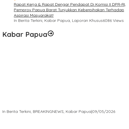
Rapat Kerja & Rapat Dengar Pendapat Di Komisi II DPR-RI,
Pemprov Papua Barat Tunjukkan Keberpihakan Terhadap
Aspirasi Masyarakat!
In Berita Terkini, Kabar Papua, Laporan Khusus
6086 Views
Kabar Papua
Langkah Cepat Kapolres Sorong Kota Tindak Oknum Perwira
atas Dugaan Kekerasan Brutal Terhadap Anak
In Berita Terkini, BREAKINGNEWS, Kabar Papua
|
09/05/2026