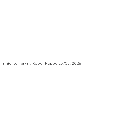
“MRP PBD dan Wakil Bupati Tambrauw Antar Warga Kembali ke
Kampung dengan Damai”
In Berita Terkini, Kabar Papua
|
23/03/2026
“Survei Etos: Publik Apresiasi Kepemimpinan Kapolda Papua
Barat Daya – Figur Mendengar, Melayani, dan Bekerja sebagai