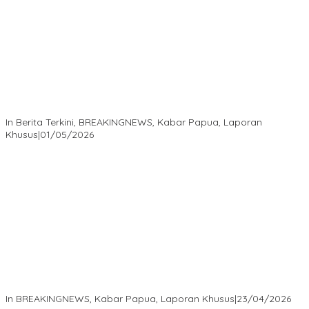
Isaak Semuel Boekorsjom: Tanah Adat Dirampas, Aparat Diduga
Lindungi Mafia, Kasus Kini Jadi Prioritas ATR/BPN
In Berita Terkini, BREAKINGNEWS, Kabar Papua, Laporan
Khusus
|
01/05/2026
Isaak Semuel Boekorsjom Teriakkan Keadilan, Divkum Mabes
Polri Diminta Jadi Benteng Perlindungan Hukum
In BREAKINGNEWS, Kabar Papua, Laporan Khusus
|
23/04/2026