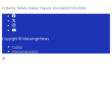
Role Model Jajaran POLDA”
In Berita Terkini, Kabar Papua, Sorotan
|
21/03/2026
Copyright © MataAnginNews
Indeks
Mengenai Kami