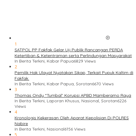
1
SATPOL PP Fakfak Gelar Uji Publik Rancangan PERDA
Ketertiban & Ketentraman serta Perlindungan Masyarakat
In Berita Terkini, Kabar Papua
6829 Views
2
Pemilik Hak Ulayat Nyatakan Sikap, Terkait Pupuk Kaltim di
Fakfak.
In Berita Terkini, Kabar Papua, Sorotan
6670 Views
3
Thomas Ondy “Tumbal” Korupsi APBD Mamberamo Raya
In Berita Terkini, Laporan Khusus, Nasional, Sorotan
6226
Views
4
Kronologis Kekerasan Oleh Aparat Kepolisian Di POLRES
Nabire
In Berita Terkini, Nasional
6156 Views
5