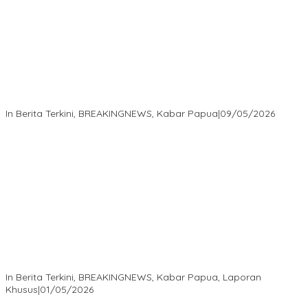
Langkah Cepat Kapolres Sorong Kota Tindak Oknum Perwira
atas Dugaan Kekerasan Brutal Terhadap Anak
In Berita Terkini, BREAKINGNEWS, Kabar Papua
|
09/05/2026
Isaak Semuel Boekorsjom: Tanah Adat Dirampas, Aparat Diduga
Lindungi Mafia, Kasus Kini Jadi Prioritas ATR/BPN
In Berita Terkini, BREAKINGNEWS, Kabar Papua, Laporan
Khusus
|
01/05/2026