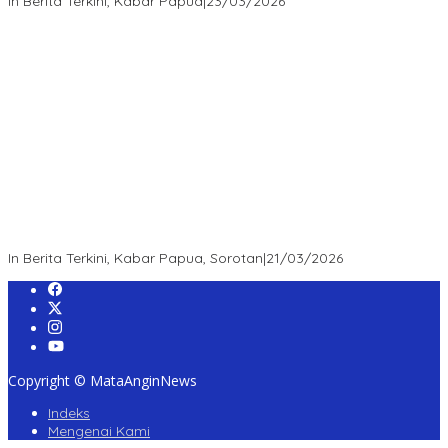
In Berita Terkini, Kabar Papua
|
23/03/2026
“Survei Etos: Publik Apresiasi Kepemimpinan Kapolda Papua
Barat Daya – Figur Mendengar, Melayani, dan Bekerja sebagai
Role Model Jajaran POLDA”
In Berita Terkini, Kabar Papua, Sorotan
|
21/03/2026
Copyright © MataAnginNews
Indeks
Mengenai Kami