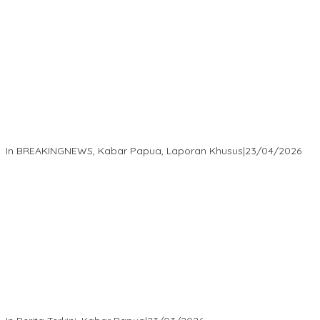
Isaak Semuel Boekorsjom Teriakkan Keadilan, Divkum Mabes
Polri Diminta Jadi Benteng Perlindungan Hukum
In BREAKINGNEWS, Kabar Papua, Laporan Khusus
|
23/04/2026
“MRP PBD dan Wakil Bupati Tambrauw Antar Warga Kembali ke
Kampung dengan Damai”