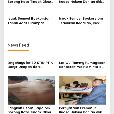
Sorong Kota Tindak Oknum
Kuasa Hukum Dahlan dkk
Perwira atas Dugaan
Dinilai Menyesatkan,
Kekerasan Brutal Terhadap
Putusan PK Isaak
Anak
Boekorsjom Belum
Isaak Semuel Boekorsjom:
Isaak Semuel Boekorsjom
Dipublikasikan
Tanah Adat Dirampas,
Teriakkan Keadilan, Divkum
Aparat Diduga Lindungi
Mabes Polri Diminta Jadi
Mafia, Kasus Kini Jadi
Benteng Perlindungan
Prioritas ATR/BPN
Hukum
News Feed
Dirgahayu ke-80 STIK-PTIK,
Lex Wu: Tommy Rumagesan
Banjir Ucapan dari
Konsisten! Waktu Minta di
Gubernur, Sekda hingga
Coblos pakai Seragam
Kapolda.
Kuning, Waktu MenCoblos
Juga pakai Kaos Kuning.
Langkah Cepat Kapolres
Pernyataan Prematur
Sorong Kota Tindak Oknum
Kuasa Hukum Dahlan dkk