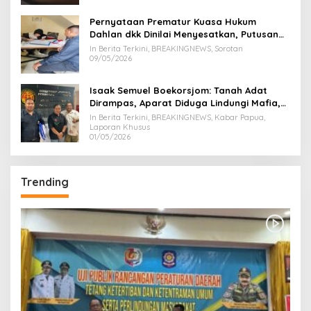
Pernyataan Prematur Kuasa Hukum
Dahlan dkk Dinilai Menyesatkan, Putusan
PK Isaak Boekorsjom Belum Dipublikasikan
In Berita Terkini, BREAKINGNEWS, Sorotan
09/05/2026
Isaak Semuel Boekorsjom: Tanah Adat
Dirampas, Aparat Diduga Lindungi Mafia,
Kasus Kini Jadi Prioritas ATR/BPN
In Berita Terkini, BREAKINGNEWS, Kabar Papua,
Laporan Khusus
01/05/2026
Trending