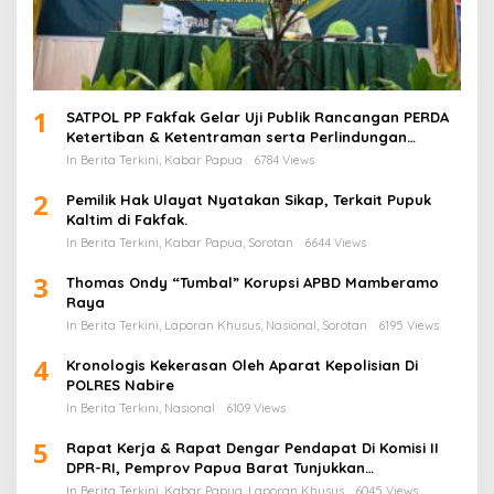
1
SATPOL PP Fakfak Gelar Uji Publik Rancangan PERDA
Ketertiban & Ketentraman serta Perlindungan
Masyarakat
In Berita Terkini, Kabar Papua
6784 Views
2
Pemilik Hak Ulayat Nyatakan Sikap, Terkait Pupuk
Kaltim di Fakfak.
In Berita Terkini, Kabar Papua, Sorotan
6644 Views
3
Thomas Ondy “Tumbal” Korupsi APBD Mamberamo
Raya
In Berita Terkini, Laporan Khusus, Nasional, Sorotan
6195 Views
4
Kronologis Kekerasan Oleh Aparat Kepolisian Di
POLRES Nabire
In Berita Terkini, Nasional
6109 Views
5
Rapat Kerja & Rapat Dengar Pendapat Di Komisi II
DPR-RI, Pemprov Papua Barat Tunjukkan
Keberpihakan Terhadap Aspirasi Masyarakat!
In Berita Terkini, Kabar Papua, Laporan Khusus
6045 Views