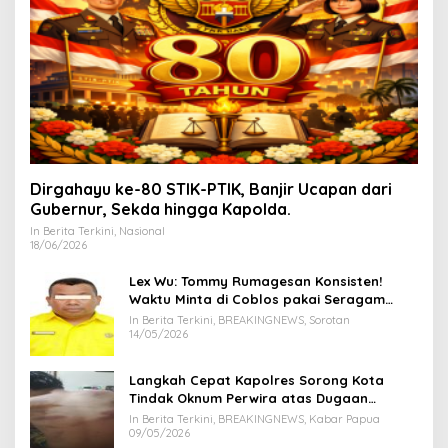
Dirgahayu ke-80 STIK-PTIK, Banjir Ucapan dari
Gubernur, Sekda hingga Kapolda.
In Berita Terkini, Nasional
18/06/2026
Lex Wu: Tommy Rumagesan Konsisten!
Waktu Minta di Coblos pakai Seragam
Kuning, Waktu MenCoblos Juga pakai Kaos
In Berita Terkini, BREAKINGNEWS, Sorotan
Kuning.
14/05/2026
Langkah Cepat Kapolres Sorong Kota
Tindak Oknum Perwira atas Dugaan
Kekerasan Brutal Terhadap Anak
In Berita Terkini, BREAKINGNEWS, Kabar Papua
09/05/2026