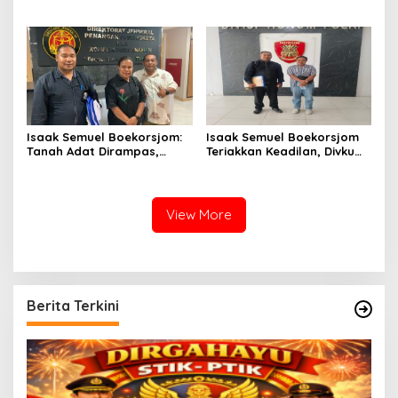
Perwira atas Dugaan
Dinilai Menyesatkan,
Kekerasan Brutal Terhadap
Putusan PK Isaak
Anak
Boekorsjom Belum
Dipublikasikan
Isaak Semuel Boekorsjom:
Isaak Semuel Boekorsjom
Tanah Adat Dirampas,
Teriakkan Keadilan, Divkum
Aparat Diduga Lindungi
Mabes Polri Diminta Jadi
Mafia, Kasus Kini Jadi
Benteng Perlindungan
Prioritas ATR/BPN
Hukum
View More
Berita Terkini