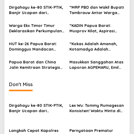
Dirgahayu ke-80 STIK-PTIK,
“MRP PBD dan Wakil Bupati
Banjir Ucapan dari
Tambrauw Antar Warga
Gubernur, Sekda hingga
Kembali ke Kampung
Kapolda.
dengan Damai”
Warga Eks Timor Timur
“KADIN Papua Barat:
Deklarasikan Perkumpulan,
Musprov Kilat, Aspirasi
Serukan Dukungan dan
Terlewat,Suriyati Faisal
Harapan kepada
Ditolak, Pengusaha OAP
HUT ke-26 Papua Barat:
“Kokas Adalah Amanah,
Pemerintah
Tuntut Musprov Ulang”!
Dominggus Mandacan
Kotamadya Adalah
Pimpin Upacara, Tegaskan
Kewajiban: Emil Hindom
Semangat Membangun
Gugat Janji Pusat”
Papua Barat dan China
Masukkan Sanggahan Atas
dengan Hati dan Kasih
Jalin Kemitraan Strategis
Laporan AGPEMARU, Emil
untuk Pembangunan
Hindom Ungkap
Berkelanjutan
Ketidakbenaran Laporan
AGPEMARU dan Kerugian
Don't Miss
Tambang Ilegal
Dirgahayu ke-80 STIK-PTIK,
Lex Wu: Tommy Rumagesan
Banjir Ucapan dari
Konsisten! Waktu Minta di
Gubernur, Sekda hingga
Coblos pakai Seragam
Kapolda.
Kuning, Waktu MenCoblos
Juga pakai Kaos Kuning.
Langkah Cepat Kapolres
Pernyataan Prematur