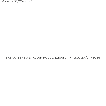
Khusus
|
01/05/2026
Isaak Semuel Boekorsjom Teriakkan Keadilan, Divkum Mabes
Polri Diminta Jadi Benteng Perlindungan Hukum
In BREAKINGNEWS, Kabar Papua, Laporan Khusus
|
23/04/2026
“MRP PBD dan Wakil Bupati Tambrauw Antar Warga Kembali ke