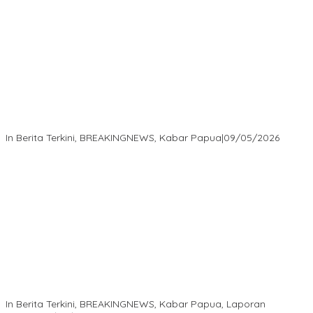
Langkah Cepat Kapolres Sorong Kota Tindak Oknum Perwira
atas Dugaan Kekerasan Brutal Terhadap Anak
In Berita Terkini, BREAKINGNEWS, Kabar Papua
|
09/05/2026
Isaak Semuel Boekorsjom: Tanah Adat Dirampas, Aparat Diduga
Lindungi Mafia, Kasus Kini Jadi Prioritas ATR/BPN
In Berita Terkini, BREAKINGNEWS, Kabar Papua, Laporan