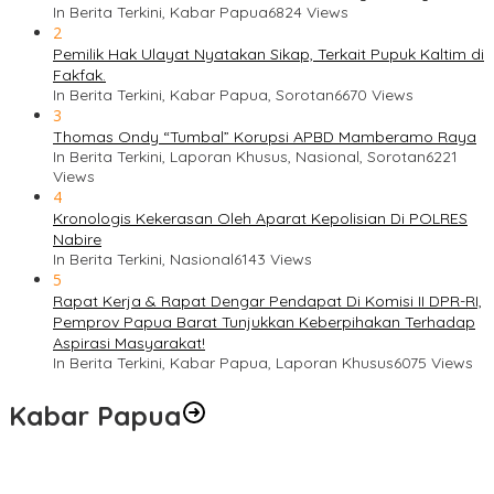
In Berita Terkini, Kabar Papua
6824 Views
2
Pemilik Hak Ulayat Nyatakan Sikap, Terkait Pupuk Kaltim di
Fakfak.
In Berita Terkini, Kabar Papua, Sorotan
6670 Views
3
Thomas Ondy “Tumbal” Korupsi APBD Mamberamo Raya
In Berita Terkini, Laporan Khusus, Nasional, Sorotan
6221
Views
4
Kronologis Kekerasan Oleh Aparat Kepolisian Di POLRES
Nabire
In Berita Terkini, Nasional
6143 Views
5
Rapat Kerja & Rapat Dengar Pendapat Di Komisi II DPR-RI,
Pemprov Papua Barat Tunjukkan Keberpihakan Terhadap
Aspirasi Masyarakat!
In Berita Terkini, Kabar Papua, Laporan Khusus
6075 Views
Kabar Papua