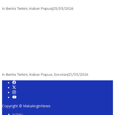
Kampung dengan Damai”
In Berita Terkini, Kabar Papua
|
23/03/2026
“Survei Etos: Publik Apresiasi Kepemimpinan Kapolda Papua
Barat Daya – Figur Mendengar, Melayani, dan Bekerja sebagai
Role Model Jajaran POLDA”
In Berita Terkini, Kabar Papua, Sorotan
|
21/03/2026
Copyright © MataAnginNews
Indeks