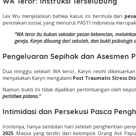
WA Teror: Instruksi Terselubung
Lex Wu menjelaskan bahwa kasus ini bermula dari
pesa
penolakan sosial, yang menurut PASTI Indonesia merupa
“WA teror itu bukan sekadar pesan kebencian, melainkan
gereja, Karyn dibuang dari sekolah, dan bukti psikologis
Pengeluaran Sepihak dan Asesmen Ps
Dua minggu setelah WA teror, Karyn resmi dikeluarkan 
menyatakan Karyn mengalami
Post Traumatic Stress Di
Namun bukti ini tidak dijadikan pertimbangan oleh kepol
peristiwa pidana.”
Intimidasi dan Persekusi Pasca Peng
Ironisnya, hanya sembilan hari setelah penghentian penye
2025
. Massa yang terdiri dari kelompok Orang Asli Pap