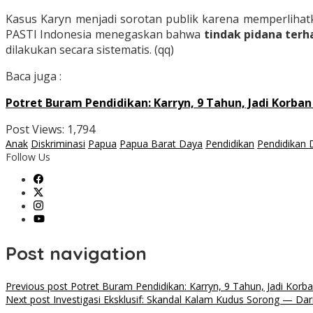
Kasus Karyn menjadi sorotan publik karena memperlihatk
PASTI Indonesia menegaskan bahwa
tindak pidana terha
dilakukan secara sistematis. (qq)
Baca juga :
Potret Buram Pendidikan: Karryn, 9 Tahun, Jadi Korban
Post Views:
1,794
Anak
Diskriminasi
Papua
Papua Barat Daya
Pendidikan
Pendidikan 
Follow Us
Post navigation
Previous post
Potret Buram Pendidikan: Karryn, 9 Tahun, Jadi Korba
Next post
Investigasi Eksklusif: Skandal Kalam Kudus Sorong — Dar