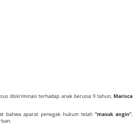
us diskriminasi terhadap anak berusia 9 tahun,
Marisca
kuat bahwa aparat penegak hukum telah
“masuk angin”
,
rban.