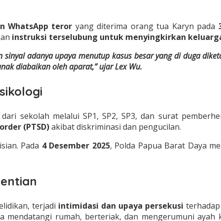
n WhatsApp teror
yang diterima orang tua Karyn pada
kan
instruksi terselubung untuk menyingkirkan keluarga
 sinyal adanya upaya menutup kasus besar yang di duga diketa
 anak diabaikan oleh aparat,” ujar Lex Wu.
ikologi
dari sekolah melalui SP1, SP2, SP3, dan surat pemberhe
sorder (PTSD)
akibat diskriminasi dan pengucilan.
isian. Pada
4 Desember 2025
, Polda Papua Barat Daya m
hentian
lidikan, terjadi
intimidasi dan upaya persekusi
terhadap
ua mendatangi rumah, berteriak, dan mengerumuni ayah ko