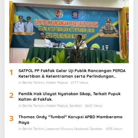
1
SATPOL PP Fakfak Gelar Uji Publik Rancangan PERDA
Ketertiban & Ketentraman serta Perlindungan
Masyarakat
In Berita Terkini, Kabar Papua
6777 Views
2
Pemilik Hak Ulayat Nyatakan Sikap, Terkait Pupuk
Kaltim di Fakfak.
In Berita Terkini, Kabar Papua, Sorotan
6642 Views
3
Thomas Ondy “Tumbal” Korupsi APBD Mamberamo
Raya
In Berita Terkini, Laporan Khusus, Nasional, Sorotan
6193 Views