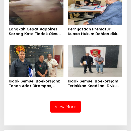
Langkah Cepat Kapolres
Pernyataan Prematur
Sorong Kota Tindak Oknum
Kuasa Hukum Dahlan dkk
Perwira atas Dugaan
Dinilai Menyesatkan,
Kekerasan Brutal Terhadap
Putusan PK Isaak
Anak
Boekorsjom Belum
Dipublikasikan
Isaak Semuel Boekorsjom:
Isaak Semuel Boekorsjom
Tanah Adat Dirampas,
Teriakkan Keadilan, Divkum
Aparat Diduga Lindungi
Mabes Polri Diminta Jadi
Mafia, Kasus Kini Jadi
Benteng Perlindungan
Prioritas ATR/BPN
Hukum
View More