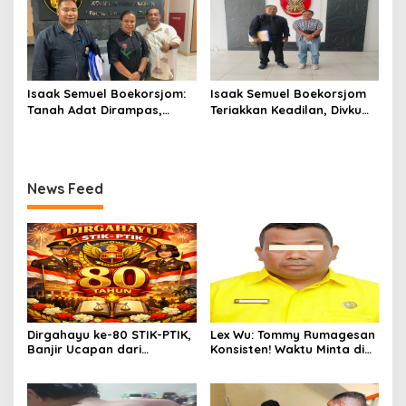
Dipublikasikan
Isaak Semuel Boekorsjom:
Isaak Semuel Boekorsjom
Tanah Adat Dirampas,
Teriakkan Keadilan, Divkum
Aparat Diduga Lindungi
Mabes Polri Diminta Jadi
Mafia, Kasus Kini Jadi
Benteng Perlindungan
Prioritas ATR/BPN
Hukum
News Feed
Dirgahayu ke-80 STIK-PTIK,
Lex Wu: Tommy Rumagesan
Banjir Ucapan dari
Konsisten! Waktu Minta di
Gubernur, Sekda hingga
Coblos pakai Seragam
Kapolda.
Kuning, Waktu MenCoblos
Juga pakai Kaos Kuning.