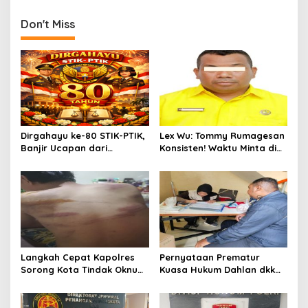
Don't Miss
Dirgahayu ke-80 STIK-PTIK,
Lex Wu: Tommy Rumagesan
Banjir Ucapan dari
Konsisten! Waktu Minta di
Gubernur, Sekda hingga
Coblos pakai Seragam
Kapolda.
Kuning, Waktu MenCoblos
Juga pakai Kaos Kuning.
Langkah Cepat Kapolres
Pernyataan Prematur
Sorong Kota Tindak Oknum
Kuasa Hukum Dahlan dkk
Perwira atas Dugaan
Dinilai Menyesatkan,
Kekerasan Brutal Terhadap
Putusan PK Isaak
Anak
Boekorsjom Belum