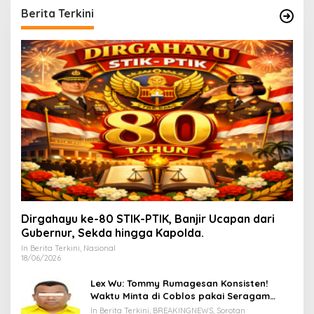
Berita Terkini
Dirgahayu ke-80 STIK-PTIK, Banjir Ucapan dari
Gubernur, Sekda hingga Kapolda.
In Berita Terkini, Nasional
18/06/2026
Lex Wu: Tommy Rumagesan Konsisten!
Waktu Minta di Coblos pakai Seragam
Kuning, Waktu MenCoblos Juga pakai Kaos
In Berita Terkini, BREAKINGNEWS, Sorotan