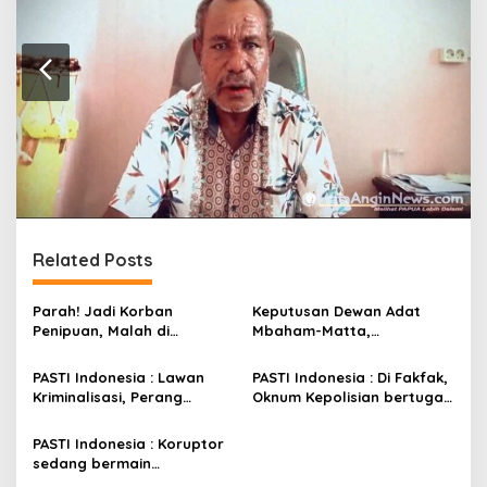
Related Posts
Parah! Jadi Korban
Keputusan Dewan Adat
Penipuan, Malah di
Mbaham-Matta,
Laporkan ITE oleh Bupati!
Berkeadilan dan Tepat.
Abuse Of Power?
PASTI Indonesia : Lawan
PASTI Indonesia : Di Fakfak,
Kriminalisasi, Perang
Oknum Kepolisian bertugas
Antara Kebenaran
menjadi Abdi Bupati untuk
melawan Kezholiman!
mengkriminalisasi!
PASTI Indonesia : Koruptor
sedang bermain
kriminalisasi di Fakfak!