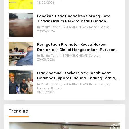
Kuning.
14/05/2026
Langkah Cepat Kapolres Sorong Kota
Tindak Oknum Perwira atas Dugaan
Kekerasan Brutal Terhadap Anak
In Berita Terkini, BREAKINGNEWS, Kabar Papua
09/05/2026
Pernyataan Prematur Kuasa Hukum
Dahlan dkk Dinilai Menyesatkan, Putusan
PK Isaak Boekorsjom Belum Dipublikasikan
In Berita Terkini, BREAKINGNEWS, Sorotan
09/05/2026
Isaak Semuel Boekorsjom: Tanah Adat
Dirampas, Aparat Diduga Lindungi Mafia,
Kasus Kini Jadi Prioritas ATR/BPN
In Berita Terkini, BREAKINGNEWS, Kabar Papua,
Laporan Khusus
01/05/2026
Trending