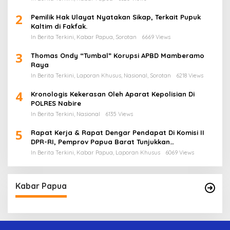
2
Pemilik Hak Ulayat Nyatakan Sikap, Terkait Pupuk
Kaltim di Fakfak.
In Berita Terkini, Kabar Papua, Sorotan
6669 Views
3
Thomas Ondy “Tumbal” Korupsi APBD Mamberamo
Raya
In Berita Terkini, Laporan Khusus, Nasional, Sorotan
6218 Views
4
Kronologis Kekerasan Oleh Aparat Kepolisian Di
POLRES Nabire
In Berita Terkini, Nasional
6135 Views
5
Rapat Kerja & Rapat Dengar Pendapat Di Komisi II
DPR-RI, Pemprov Papua Barat Tunjukkan
Keberpihakan Terhadap Aspirasi Masyarakat!
In Berita Terkini, Kabar Papua, Laporan Khusus
6069 Views
Kabar Papua