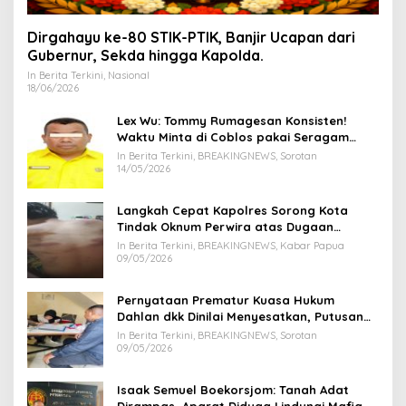
Dirgahayu ke-80 STIK-PTIK, Banjir Ucapan dari
Gubernur, Sekda hingga Kapolda.
In Berita Terkini, Nasional
18/06/2026
Lex Wu: Tommy Rumagesan Konsisten!
Waktu Minta di Coblos pakai Seragam
Kuning, Waktu MenCoblos Juga pakai Kaos
In Berita Terkini, BREAKINGNEWS, Sorotan
Kuning.
14/05/2026
Langkah Cepat Kapolres Sorong Kota
Tindak Oknum Perwira atas Dugaan
Kekerasan Brutal Terhadap Anak
In Berita Terkini, BREAKINGNEWS, Kabar Papua
09/05/2026
Pernyataan Prematur Kuasa Hukum
Dahlan dkk Dinilai Menyesatkan, Putusan
PK Isaak Boekorsjom Belum Dipublikasikan
In Berita Terkini, BREAKINGNEWS, Sorotan
09/05/2026
Isaak Semuel Boekorsjom: Tanah Adat