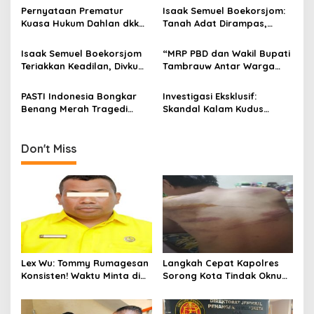
Kapolda.
Kekerasan Brutal Terhadap
Pernyataan Prematur
Isaak Semuel Boekorsjom:
Anak
Kuasa Hukum Dahlan dkk
Tanah Adat Dirampas,
Dinilai Menyesatkan,
Aparat Diduga Lindungi
Putusan PK Isaak
Mafia, Kasus Kini Jadi
Isaak Semuel Boekorsjom
“MRP PBD dan Wakil Bupati
Boekorsjom Belum
Prioritas ATR/BPN
Teriakkan Keadilan, Divkum
Tambrauw Antar Warga
Dipublikasikan
Mabes Polri Diminta Jadi
Kembali ke Kampung
Benteng Perlindungan
dengan Damai”
PASTI Indonesia Bongkar
Investigasi Eksklusif:
Hukum
Benang Merah Tragedi
Skandal Kalam Kudus
Sorong: Dari Korupsi Gereja
Sorong — Dari Dugaan
ke Diskriminasi Anak
Skandal Korupsi Hingga
Diskriminasi Anak
Don't Miss
Lex Wu: Tommy Rumagesan
Langkah Cepat Kapolres
Konsisten! Waktu Minta di
Sorong Kota Tindak Oknum
Coblos pakai Seragam
Perwira atas Dugaan
Kuning, Waktu MenCoblos
Kekerasan Brutal Terhadap
Juga pakai Kaos Kuning.
Anak