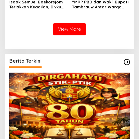
Isaak Semuel Boekorsjom
“MRP PBD dan Wakil Bupati
Teriakkan Keadilan, Divkum
Tambrauw Antar Warga
Mabes Polri Diminta Jadi
Kembali ke Kampung
Benteng Perlindungan
dengan Damai”
Hukum
View More
Berita Terkini