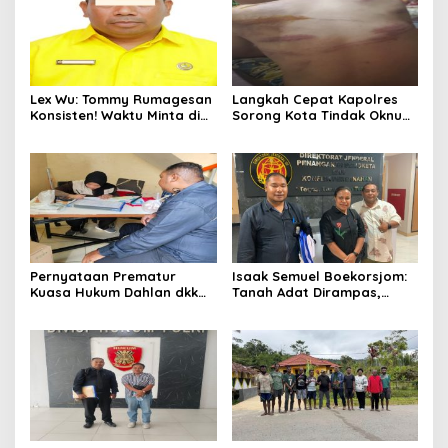
Lex Wu: Tommy Rumagesan
Langkah Cepat Kapolres
Konsisten! Waktu Minta di
Sorong Kota Tindak Oknum
Coblos pakai Seragam
Perwira atas Dugaan
Kuning, Waktu MenCoblos
Kekerasan Brutal Terhadap
Juga pakai Kaos Kuning.
Anak
Pernyataan Prematur
Isaak Semuel Boekorsjom:
Kuasa Hukum Dahlan dkk
Tanah Adat Dirampas,
Dinilai Menyesatkan,
Aparat Diduga Lindungi
Putusan PK Isaak
Mafia, Kasus Kini Jadi
Boekorsjom Belum
Prioritas ATR/BPN
Dipublikasikan