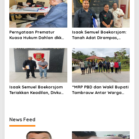
Pernyataan Prematur
Isaak Semuel Boekorsjom:
Kuasa Hukum Dahlan dkk
Tanah Adat Dirampas,
Dinilai Menyesatkan,
Aparat Diduga Lindungi
Putusan PK Isaak
Mafia, Kasus Kini Jadi
Boekorsjom Belum
Prioritas ATR/BPN
Dipublikasikan
Isaak Semuel Boekorsjom
“MRP PBD dan Wakil Bupati
Teriakkan Keadilan, Divkum
Tambrauw Antar Warga
Mabes Polri Diminta Jadi
Kembali ke Kampung
Benteng Perlindungan
dengan Damai”
Hukum
News Feed