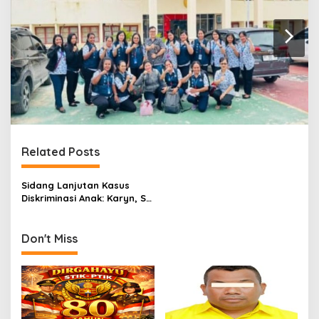
Related Posts
Sidang Lanjutan Kasus
Diskriminasi Anak: Karyn, SD
Kalam Kudus Sorong
Dikecam Potong Hak
Belajar Siswa Demi
Don't Miss
Kepentingan Yayasan