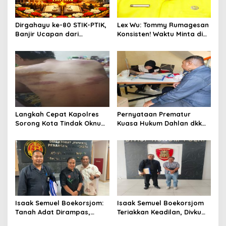
Dirgahayu ke-80 STIK-PTIK,
Lex Wu: Tommy Rumagesan
Banjir Ucapan dari
Konsisten! Waktu Minta di
Gubernur, Sekda hingga
Coblos pakai Seragam
Kapolda.
Kuning, Waktu MenCoblos
Juga pakai Kaos Kuning.
Langkah Cepat Kapolres
Pernyataan Prematur
Sorong Kota Tindak Oknum
Kuasa Hukum Dahlan dkk
Perwira atas Dugaan
Dinilai Menyesatkan,
Kekerasan Brutal Terhadap
Putusan PK Isaak
Anak
Boekorsjom Belum
Dipublikasikan
Isaak Semuel Boekorsjom:
Isaak Semuel Boekorsjom
Tanah Adat Dirampas,
Teriakkan Keadilan, Divkum
Aparat Diduga Lindungi
Mabes Polri Diminta Jadi