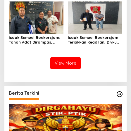
Anak
Boekorsjom Belum
Dipublikasikan
Isaak Semuel Boekorsjom:
Isaak Semuel Boekorsjom
Tanah Adat Dirampas,
Teriakkan Keadilan, Divkum
Aparat Diduga Lindungi
Mabes Polri Diminta Jadi
Mafia, Kasus Kini Jadi
Benteng Perlindungan
Prioritas ATR/BPN
Hukum
View More
Berita Terkini