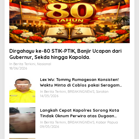
Dirgahayu ke-80 STIK-PTIK, Banjir Ucapan dari
Gubernur, Sekda hingga Kapolda.
In Berita Terkini, Nasional
18/06/2026
Lex Wu: Tommy Rumagesan Konsisten!
Waktu Minta di Coblos pakai Seragam
Kuning, Waktu MenCoblos Juga pakai Kaos
In Berita Terkini, BREAKINGNEWS, Sorotan
Kuning.
14/05/2026
Langkah Cepat Kapolres Sorong Kota
Tindak Oknum Perwira atas Dugaan
Kekerasan Brutal Terhadap Anak
In Berita Terkini, BREAKINGNEWS, Kabar Papua
09/05/2026