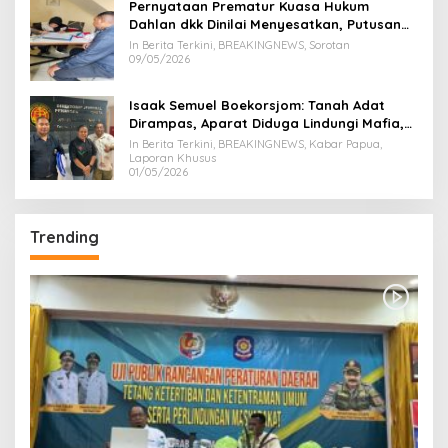
Pernyataan Prematur Kuasa Hukum
Dahlan dkk Dinilai Menyesatkan, Putusan
PK Isaak Boekorsjom Belum Dipublikasikan
In Berita Terkini, BREAKINGNEWS, Sorotan
09/05/2026
Isaak Semuel Boekorsjom: Tanah Adat
Dirampas, Aparat Diduga Lindungi Mafia,
Kasus Kini Jadi Prioritas ATR/BPN
In Berita Terkini, BREAKINGNEWS, Kabar Papua,
Laporan Khusus
01/05/2026
Trending