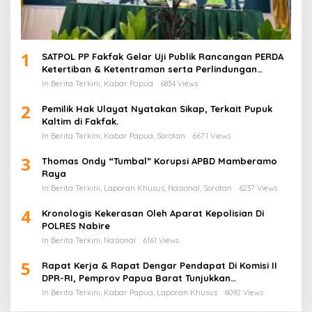
1
SATPOL PP Fakfak Gelar Uji Publik Rancangan PERDA
Ketertiban & Ketentraman serta Perlindungan
Masyarakat
In Berita Terkini, Kabar Papua
6834 Views
2
Pemilik Hak Ulayat Nyatakan Sikap, Terkait Pupuk
Kaltim di Fakfak.
In Berita Terkini, Kabar Papua, Sorotan
6671 Views
3
Thomas Ondy “Tumbal” Korupsi APBD Mamberamo
Raya
In Berita Terkini, Laporan Khusus, Nasional, Sorotan
6237 Views
4
Kronologis Kekerasan Oleh Aparat Kepolisian Di
POLRES Nabire
In Berita Terkini, Nasional
6161 Views
5
Rapat Kerja & Rapat Dengar Pendapat Di Komisi II
DPR-RI, Pemprov Papua Barat Tunjukkan
Keberpihakan Terhadap Aspirasi Masyarakat!
In Berita Terkini, Kabar Papua, Laporan Khusus
6092 Views