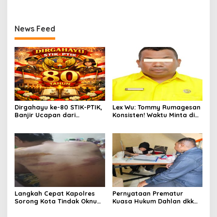
Mafia, Kasus Kini Jadi
Benteng Perlindungan
Prioritas ATR/BPN
Hukum
News Feed
Dirgahayu ke-80 STIK-PTIK,
Lex Wu: Tommy Rumagesan
Banjir Ucapan dari
Konsisten! Waktu Minta di
Gubernur, Sekda hingga
Coblos pakai Seragam
Kapolda.
Kuning, Waktu MenCoblos
Juga pakai Kaos Kuning.
Langkah Cepat Kapolres
Pernyataan Prematur
Sorong Kota Tindak Oknum
Kuasa Hukum Dahlan dkk
Perwira atas Dugaan
Dinilai Menyesatkan,
Kekerasan Brutal Terhadap
Putusan PK Isaak