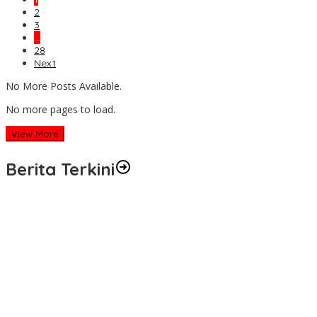
2
3
…
28
Next
No More Posts Available.
No more pages to load.
View More
Berita Terkini