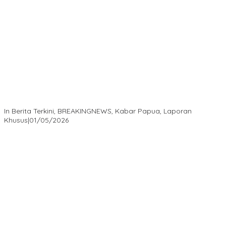
Isaak Semuel Boekorsjom: Tanah Adat Dirampas, Aparat Diduga
Lindungi Mafia, Kasus Kini Jadi Prioritas ATR/BPN
In Berita Terkini, BREAKINGNEWS, Kabar Papua, Laporan
Khusus
|
01/05/2026
Isaak Semuel Boekorsjom Teriakkan Keadilan, Divkum Mabes