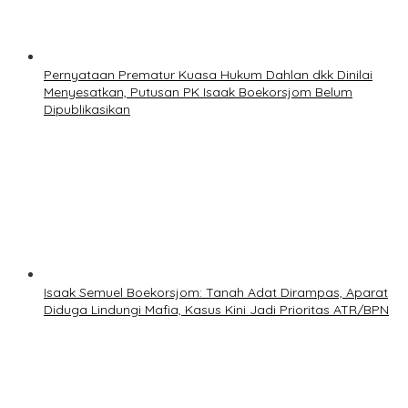
Pernyataan Prematur Kuasa Hukum Dahlan dkk Dinilai
Menyesatkan, Putusan PK Isaak Boekorsjom Belum
Dipublikasikan
Isaak Semuel Boekorsjom: Tanah Adat Dirampas, Aparat
Diduga Lindungi Mafia, Kasus Kini Jadi Prioritas ATR/BPN