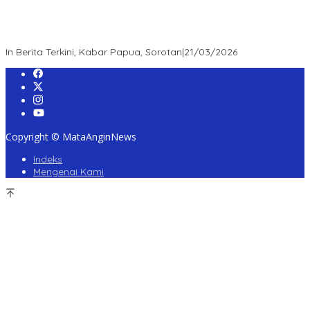
“Survei Etos: Publik Apresiasi Kepemimpinan Kapolda Papua
Barat Daya – Figur Mendengar, Melayani, dan Bekerja sebagai
Role Model Jajaran POLDA”
In Berita Terkini, Kabar Papua, Sorotan
|
21/03/2026
Copyright © MataAnginNews
Indeks
Mengenai Kami