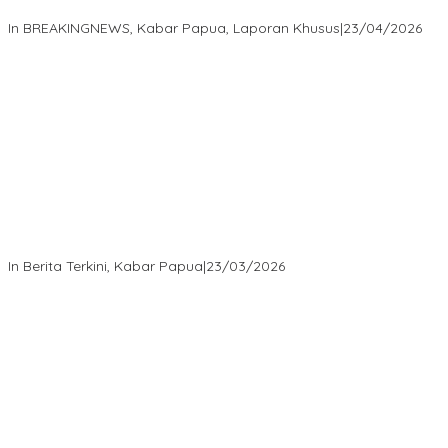
Polri Diminta Jadi Benteng Perlindungan Hukum
In BREAKINGNEWS, Kabar Papua, Laporan Khusus
|
23/04/2026
“MRP PBD dan Wakil Bupati Tambrauw Antar Warga Kembali ke
Kampung dengan Damai”
In Berita Terkini, Kabar Papua
|
23/03/2026