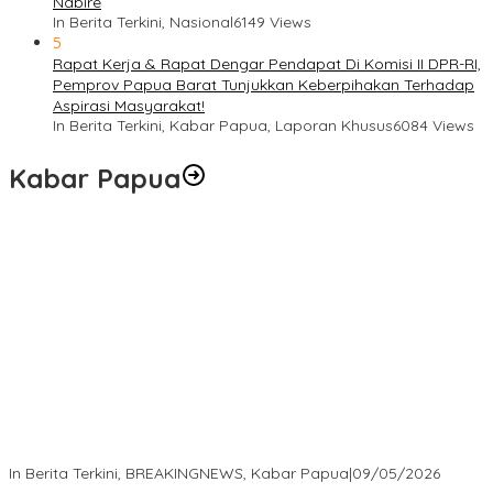
Nabire
In Berita Terkini, Nasional
6149 Views
5
Rapat Kerja & Rapat Dengar Pendapat Di Komisi II DPR-RI,
Pemprov Papua Barat Tunjukkan Keberpihakan Terhadap
Aspirasi Masyarakat!
In Berita Terkini, Kabar Papua, Laporan Khusus
6084 Views
Kabar Papua
Langkah Cepat Kapolres Sorong Kota Tindak Oknum Perwira
atas Dugaan Kekerasan Brutal Terhadap Anak
In Berita Terkini, BREAKINGNEWS, Kabar Papua
|
09/05/2026