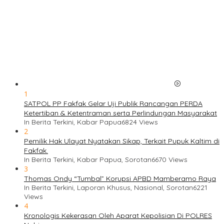
1
SATPOL PP Fakfak Gelar Uji Publik Rancangan PERDA
Ketertiban & Ketentraman serta Perlindungan Masyarakat
In Berita Terkini, Kabar Papua
6824 Views
2
Pemilik Hak Ulayat Nyatakan Sikap, Terkait Pupuk Kaltim di
Fakfak.
In Berita Terkini, Kabar Papua, Sorotan
6670 Views
3
Thomas Ondy “Tumbal” Korupsi APBD Mamberamo Raya
In Berita Terkini, Laporan Khusus, Nasional, Sorotan
6221
Views
4
Kronologis Kekerasan Oleh Aparat Kepolisian Di POLRES