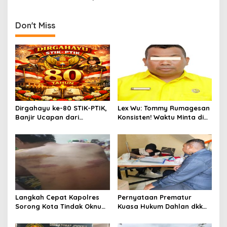
Sedunia, Korupsi Bukan
Negeri Mbaham-Matta
Budaya Papua.
Maju Pilkada Papua Barat
2024.
Don't Miss
Dirgahayu ke-80 STIK-PTIK,
Lex Wu: Tommy Rumagesan
Banjir Ucapan dari
Konsisten! Waktu Minta di
Gubernur, Sekda hingga
Coblos pakai Seragam
Kapolda.
Kuning, Waktu MenCoblos
Juga pakai Kaos Kuning.
Langkah Cepat Kapolres
Pernyataan Prematur
Sorong Kota Tindak Oknum
Kuasa Hukum Dahlan dkk
Perwira atas Dugaan
Dinilai Menyesatkan,
Kekerasan Brutal Terhadap
Putusan PK Isaak