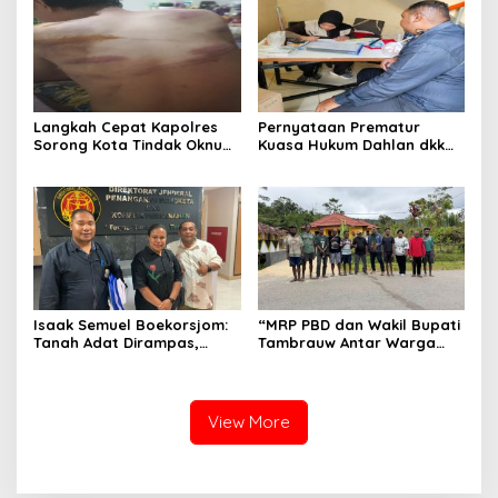
Juga pakai Kaos Kuning.
Langkah Cepat Kapolres
Pernyataan Prematur
Sorong Kota Tindak Oknum
Kuasa Hukum Dahlan dkk
Perwira atas Dugaan
Dinilai Menyesatkan,
Kekerasan Brutal Terhadap
Putusan PK Isaak
Anak
Boekorsjom Belum
Dipublikasikan
Isaak Semuel Boekorsjom:
“MRP PBD dan Wakil Bupati
Tanah Adat Dirampas,
Tambrauw Antar Warga
Aparat Diduga Lindungi
Kembali ke Kampung
Mafia, Kasus Kini Jadi
dengan Damai”
Prioritas ATR/BPN
View More