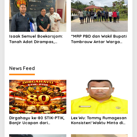
Anak
Boekorsjom Belum
Dipublikasikan
Isaak Semuel Boekorsjom:
“MRP PBD dan Wakil Bupati
Tanah Adat Dirampas,
Tambrauw Antar Warga
Aparat Diduga Lindungi
Kembali ke Kampung
Mafia, Kasus Kini Jadi
dengan Damai”
Prioritas ATR/BPN
News Feed
Dirgahayu ke-80 STIK-PTIK,
Lex Wu: Tommy Rumagesan
Banjir Ucapan dari
Konsisten! Waktu Minta di
Gubernur, Sekda hingga
Coblos pakai Seragam
Kapolda.
Kuning, Waktu MenCoblos