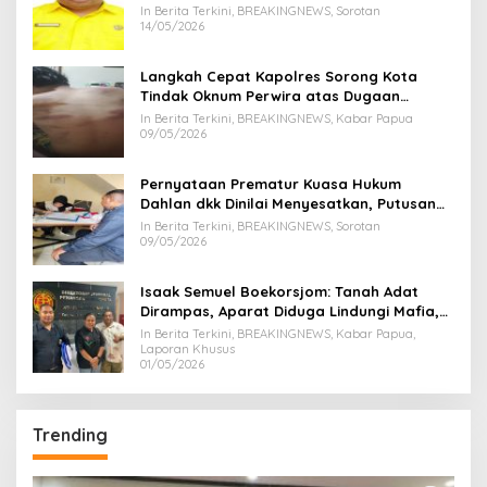
Kuning, Waktu MenCoblos Juga pakai Kaos
In Berita Terkini, BREAKINGNEWS, Sorotan
Kuning.
14/05/2026
Langkah Cepat Kapolres Sorong Kota
Tindak Oknum Perwira atas Dugaan
Kekerasan Brutal Terhadap Anak
In Berita Terkini, BREAKINGNEWS, Kabar Papua
09/05/2026
Pernyataan Prematur Kuasa Hukum
Dahlan dkk Dinilai Menyesatkan, Putusan
PK Isaak Boekorsjom Belum Dipublikasikan
In Berita Terkini, BREAKINGNEWS, Sorotan
09/05/2026
Isaak Semuel Boekorsjom: Tanah Adat
Dirampas, Aparat Diduga Lindungi Mafia,
Kasus Kini Jadi Prioritas ATR/BPN
In Berita Terkini, BREAKINGNEWS, Kabar Papua,
Laporan Khusus
01/05/2026
Trending