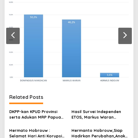
Related Posts
DKPP-kan KPUD Provinsi
Hasil Survei Independen
serta Adukan MRP Papua
ETOS, Markus Waran
Barat, PASTI Indonesia :
Tempel Ketat Dominggus
Penyelenggara Jangan
Mandacan Di Susul
Hermato Hobrouw :
Hermanto Hobrouw,Siap
Jadi Pemain!
Hermanto Hubrouw
Selamat Hari Anti Korupsi
Hadirkan Perubahan,Anak