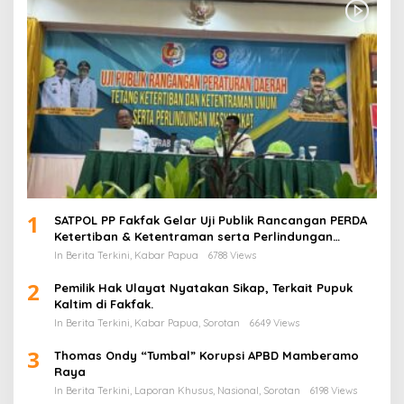
1
SATPOL PP Fakfak Gelar Uji Publik Rancangan PERDA
Ketertiban & Ketentraman serta Perlindungan
Masyarakat
In Berita Terkini, Kabar Papua
6788 Views
2
Pemilik Hak Ulayat Nyatakan Sikap, Terkait Pupuk
Kaltim di Fakfak.
In Berita Terkini, Kabar Papua, Sorotan
6649 Views
3
Thomas Ondy “Tumbal” Korupsi APBD Mamberamo
Raya
In Berita Terkini, Laporan Khusus, Nasional, Sorotan
6198 Views