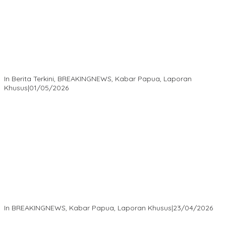
Isaak Semuel Boekorsjom: Tanah Adat Dirampas, Aparat Diduga
Lindungi Mafia, Kasus Kini Jadi Prioritas ATR/BPN
In Berita Terkini, BREAKINGNEWS, Kabar Papua, Laporan
Khusus
|
01/05/2026
Isaak Semuel Boekorsjom Teriakkan Keadilan, Divkum Mabes
Polri Diminta Jadi Benteng Perlindungan Hukum
In BREAKINGNEWS, Kabar Papua, Laporan Khusus
|
23/04/2026