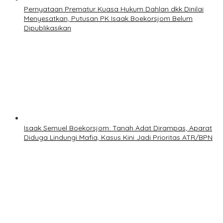
Pernyataan Prematur Kuasa Hukum Dahlan dkk Dinilai
Menyesatkan, Putusan PK Isaak Boekorsjom Belum
Dipublikasikan
Isaak Semuel Boekorsjom: Tanah Adat Dirampas, Aparat
Diduga Lindungi Mafia, Kasus Kini Jadi Prioritas ATR/BPN