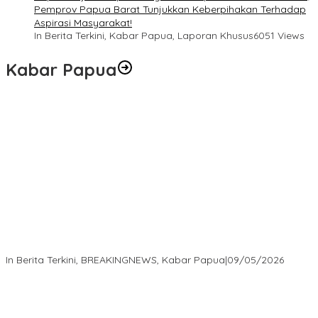
Pemprov Papua Barat Tunjukkan Keberpihakan Terhadap
Aspirasi Masyarakat!
In Berita Terkini, Kabar Papua, Laporan Khusus
6051 Views
Kabar Papua
Langkah Cepat Kapolres Sorong Kota Tindak Oknum Perwira
atas Dugaan Kekerasan Brutal Terhadap Anak
In Berita Terkini, BREAKINGNEWS, Kabar Papua
|
09/05/2026