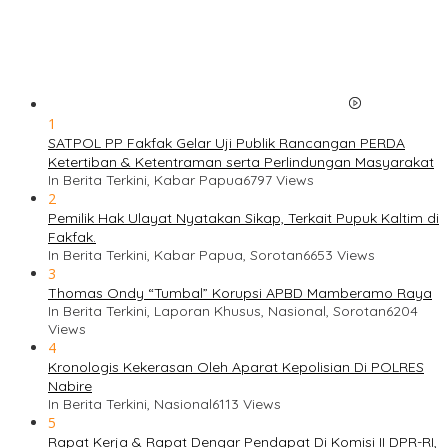
1
SATPOL PP Fakfak Gelar Uji Publik Rancangan PERDA
Ketertiban & Ketentraman serta Perlindungan Masyarakat
In Berita Terkini, Kabar Papua
6797 Views
2
Pemilik Hak Ulayat Nyatakan Sikap, Terkait Pupuk Kaltim di
Fakfak.
In Berita Terkini, Kabar Papua, Sorotan
6653 Views
3
Thomas Ondy “Tumbal” Korupsi APBD Mamberamo Raya
In Berita Terkini, Laporan Khusus, Nasional, Sorotan
6204
Views
4
Kronologis Kekerasan Oleh Aparat Kepolisian Di POLRES
Nabire
In Berita Terkini, Nasional
6113 Views
5
Rapat Kerja & Rapat Dengar Pendapat Di Komisi II DPR-RI,