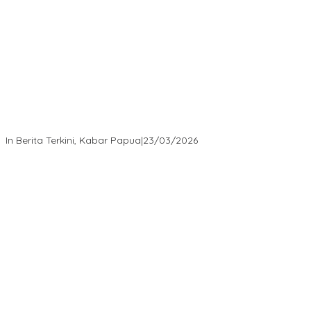
“MRP PBD dan Wakil Bupati Tambrauw Antar Warga Kembali ke
Kampung dengan Damai”
In Berita Terkini, Kabar Papua
|
23/03/2026
“Survei Etos: Publik Apresiasi Kepemimpinan Kapolda Papua
Barat Daya – Figur Mendengar, Melayani, dan Bekerja sebagai
Role Model Jajaran POLDA”